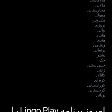
مالاگاسی
مالایی
مجارستانی
مغولی
مکدونین
نروژی
نپالی
هلندی
هندی
ویتنامی
پرتغالی
پشتو
چک
چینی سنتی
ژاپنی
کاتالان
کره ای
کوراسییایی
گرجستانی
یونانی
امروز برنامه Lingo Play را