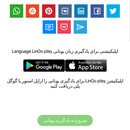
اپلیکیشنی برای یادگیری زبان یونانی Language LinGo play
اپلیکیشن LinGo play برای یادگیری یونانی را ازاپل استور یا گوگل
پلی دریافت کنید
شروع به یادگیری یونانی