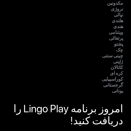
مکدونین
نروژی
نپالی
هلندی
هندی
ویتنامی
پرتغالی
پشتو
چک
چینی سنتی
ژاپنی
کاتالان
کره ای
کوراسییایی
گرجستانی
یونانی
امروز برنامه Lingo Play را
دریافت کنید!