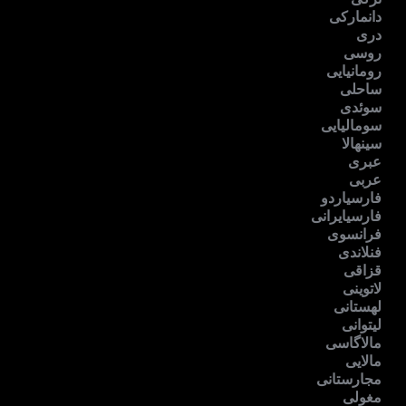
دانمارکی
دری
روسی
رومانیایی
ساحلی
سوئدی
سومالیایی
سینهالا
عبری
عربی
فارسیاردو
فارسیایرانی
فرانسوی
فنلاندی
قزاقی
لاتوینی
لهستانی
لیتوانی
مالاگاسی
مالایی
مجارستانی
مغولی