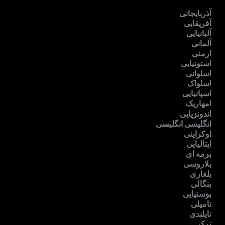
آذربایجانی
آفریقایی
آلبانیایی
آلمانی
ارمنی
استونیایی
اسلوانی
اسلواک
اسپانیایی
امهاریک
اندونزیایی
انگلیسی انگلیسی
اوکراینی
ایتالیایی
برمه ای
بلاروسی
بلغاری
بنگالی
بوسنیایی
تامیلی
تایلندی
ترکی