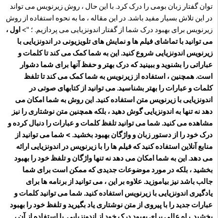
توان گفتار زبان بومی را درک کرد. با این حال ، روش زیرنویس می تواند
در این تلاش بسیار مفید باشد. در این مقاله ، ما به نحوه استفاده از روش
زیرنویس برای بهبود درک شما از گفتار اندونزیایی می پردازیم. ؛ ">
اول ،
می توانید با تماشای فیلم ها و نمایش های تلویزیونی در اندونزیایی با
زیرنویس اندونزیایی شروع کنید. این به شما کمک می کند تا کلمات و
عباراتی را بشنوید و ببینید که درک بهتر و حفظ آنها برای شما دشوار
است. همچنین ، استفاده از زیرنویس به شما کمک می کند تا تلفظ
کلمات و عبارات را بهتر بشناسید. می توانید از کتابهای صوتی در
اندونزیایی با زیرنویس متن استفاده کنید. این روش به شما امکان می
دهد نه تنها به اندونزیایی گوش دهید ، بلکه همچنین متن نوشتاری را نیز
مشاهده می کنید. شما می توانید تلفظ کلمات و عبارات را دنبال کرده و
درک خود را از دستور زبان و واژگان بهبود بخشید. > شما می توانید از
منابع آنلاین استفاده کنید که فیلم ها را با زیرنویس در اندونزیایی ارائه
می دهد. این به شما امکان می دهد نه تنها واژگان و تلفظ خود را بهبود
بخشید ، بلکه در مورد موضوعات جدیدی که ممکن است برای شما
جالب باشد نیز بیاموزید. علاوه بر این ، می توانید از برنامه ها برای
یادگیری اندونزیایی با زیرنویس استفاده کنید. شما می توانید کلمات و
عبارات جدید را با پیروی از متن نوشتاری یاد بگیرید و تلفظ خود را بهبود
بخشید. راه عالی برای بهبود درک خود از اندونزیایی. با استفاده از آن ،