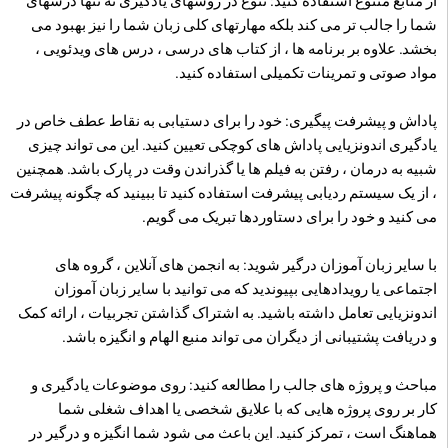
از منابع متنوع استفاده کنید: تنوع در روشهای یادگیری نه تنها درسهای
شما را جالب تر می کند بلکه مهارتهای کلی زبان شما را نیز بهبود می
بخشد. علاوه بر برنامه ها ، از کتاب های درسی ، درس های ویدئویی ،
مواد صوتی و تمرینات تکمیلی استفاده کنید.
پاداش و پیشرفت پیگیری: خود را برای دستیابی به نقاط عطف خاص در
یادگیری اندونزیایی پاداش های کوچکی تعیین کنید. این می تواند چیزی
شبیه به درمان ، رفتن به فیلم ها یا گذراندن وقت در پارک باشد. همچنین
، از یک سیستم ردیابی پیشرفت استفاده کنید تا ببینید که چگونه پیشرفت
می کنید و خود را برای دستاوردها تبریک می گویم.
با سایر زبان آموزان درگیر شوید: به انجمن های آنلاین ، گروه های
اجتماعی یا رویدادهایی بپیوندید که می توانید با سایر زبان آموزان
اندونزیایی تعامل داشته باشید. به اشتراک گذاشتن تجربیات ، ارائه کمک
و دریافت پشتیبانی از دیگران می تواند منبع الهام و انگیزه باشد.
مباحث و پروژه های جالب را مطالعه کنید: روی موضوعات یادگیری و
کار بر روی پروژه هایی که با علایق شخصی یا اهداف شغلی شما
هماهنگ است ، تمرکز کنید. این باعث می شود شما انگیزه و درگیر در