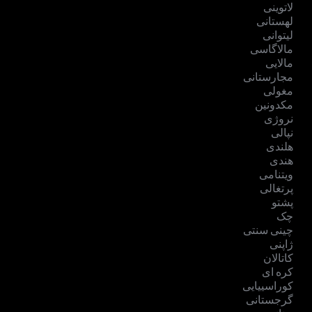
لاتوینی
لهستانی
لیتوانی
مالاگاسی
مالایی
مجارستانی
مغولی
مکدونین
نروژی
نپالی
هلندی
هندی
ویتنامی
پرتغالی
پشتو
چک
چینی سنتی
ژاپنی
کاتالان
کره ای
کوراسییایی
گرجستانی