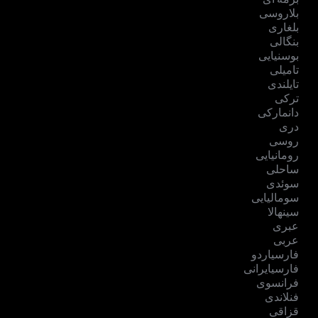
بلاروسی
بلغاری
بنگالی
بوسنیایی
تامیلی
تایلندی
ترکی
دانمارکی
دری
روسی
رومانیایی
ساحلی
سوئدی
سومالیایی
سینهالا
عبری
عربی
فارسیاردو
فارسیایرانی
فرانسوی
فنلاندی
قزاقی