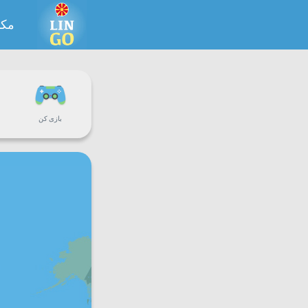
مکد
بازی کن