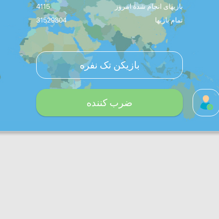
بازیهای انجام شدۀ امروز
4115
تمام بازیها
31529804
بازیکن تک نفره
ضرب کننده