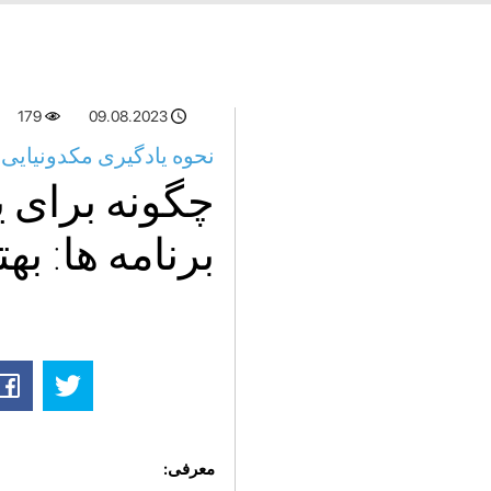
179
09.08.2023
نحوه یادگیری مکدونیایی ب
چگونه برای ی
برنامه ها: به
معرفی: