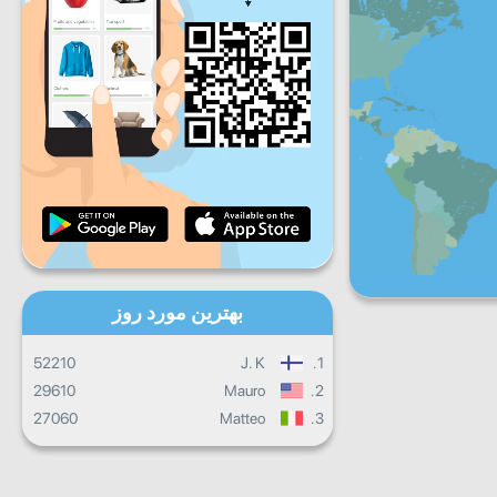
شنبه
جمعه
شنبه
یکشنبه
پیشرفت روزانه
پیشرفت ماهانه
گواهینامه
پیشرفت کلی
بهترین مورد روز
52210
J. K
1.
29610
Mauro
2.
27060
Matteo
3.