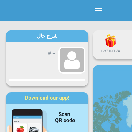
شرح حال
30 DAYS FREE
سطح
|
پیشرفت
دوشنبه
سه
چهارشنبه
پنجشنبه