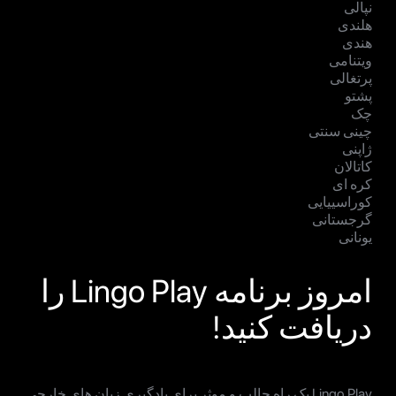
نپالی
هلندی
هندی
ویتنامی
پرتغالی
پشتو
چک
چینی سنتی
ژاپنی
کاتالان
کره ای
کوراسییایی
گرجستانی
یونانی
امروز برنامه Lingo Play را
دریافت کنید!
Lingo Play یک راه جالب و موثر برای یادگیری زبان های خارجی