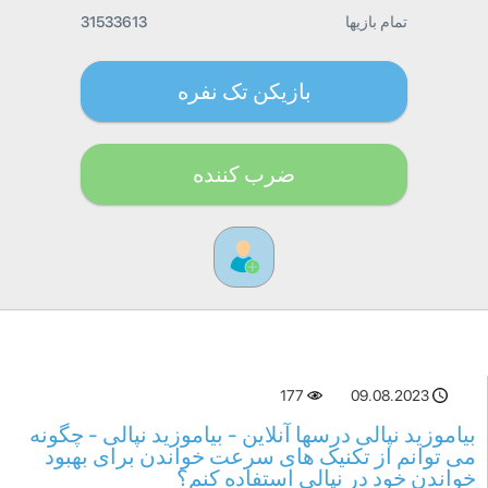
تمام بازیها
31533613
بازیکن تک نفره
ضرب کننده
177
09.08.2023
بیاموزید نپالی درسها آنلاین - بیاموزید نپالی - چگونه
می توانم از تکنیک های سرعت خواندن برای بهبود
خواندن خود در نپالی استفاده کنم؟