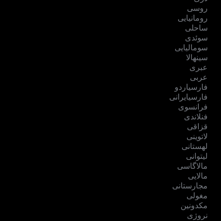
روسی
رومانیایی
ساحلی
سوئدی
سومالیایی
سینهالا
عبری
عربی
فارسیاردو
فارسیایرانی
فرانسوی
فنلاندی
قزاقی
لاتوینی
لهستانی
لیتوانی
مالاگاسی
مالایی
مجارستانی
مغولی
مکدونین
نروژی