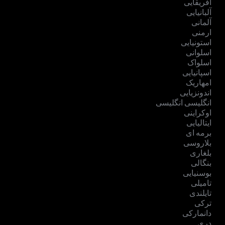
آفریقایی
آلبانیایی
آلمانی
ارمنی
استونیایی
اسلوانی
اسلواک
اسپانیایی
امهاریک
اندونزیایی
انگلیسی انگلیسی
اوکراینی
ایتالیایی
برمه ای
بلاروسی
بلغاری
بنگالی
بوسنیایی
تامیلی
تایلندی
ترکی
دانمارکی
دری