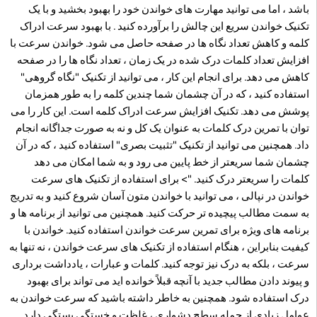
باشد ، اما می توانید مهارت های خواندن خود را بهبود بخشید و با یک
تکنیک خواندن سریع این چالش را برآورده کنید . با بهبود سرعت ادراک
کلمه و کاهش تعداد نگاه ها در صفحه حاصل می شود. خواندن سرعت با
افزایش تعداد کلمات درک شده در یک زمان ، تعداد نگاه ها را در صفحه
کاهش می دهد. برای انجام این کار ، می توانید از تکنیک "نگاه گروهی"
استفاده کنید ، که در آن چشمان شما چندین کلمه را به طور همزمان
پوشش می دهد. تکنیک افزایش سرعت ادراک کلمه است. این کار را می
توان با تمرین درک کلمات به عنوان یک کل و نه به صورت جداگانه انجام
داد. همچنین می توانید از تکنیک "تثبیت بصری" استفاده کنید ، که در آن
چشمان شما سریعتر از خط پایین می رود و به شما امکان می دهد
کلمات را سریعتر درک کنید. "> برای استفاده از تکنیک های سرعت
خواندن در نپالی ، می توانید با خواندن متون آسان شروع کنید و به تدریج
به سمت مطالب پیچیده تر حرکت کنید. همچنین می توانید از برنامه ها و
برنامه های ویژه برای تمرین سرعت خواندن استفاده کنید. خواندن با
کیفیت بنابراین ، هنگام استفاده از تکنیک های سرعت خواندن ، نه تنها به
سرعت ، بلکه به درک نیز توجه کنید. کلمات و عبارات ، یادداشت برداری
و پیوند دادن مطالب جدید با آنچه قبلاً خوانده اید می تواند برای بهبود
درک استفاده شود. همچنین به خاطر داشته باشید که سرعت خواندن به
عوامل زیادی از جمله سطح دشواری ، غلظت و خستگی بستگی دارد.