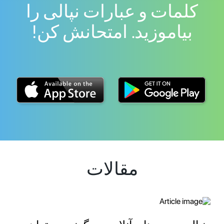
کلمات و عبارات نپالی را
بیاموزید. امتحانش کن!
مقالات