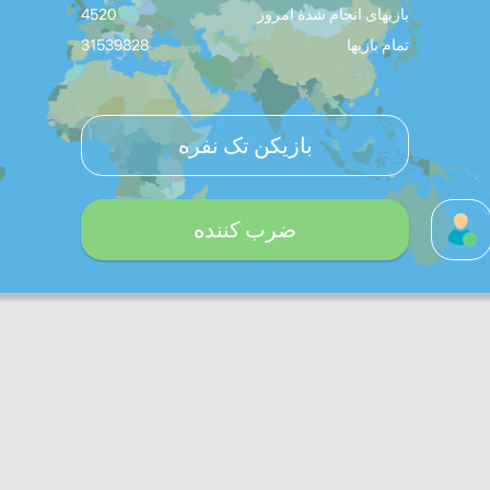
بازیهای انجام شدۀ امروز
4520
تمام بازیها
31539828
بازیکن تک نفره
ضرب کننده