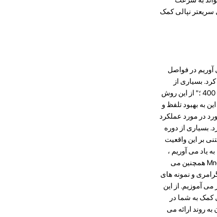
ی سریعتر نپالی کمک
 آوریم در فواصل
کرد. بسیاری از
برنامه ها و خدمات آنلاین وجود دارد که از روش تکرار فاصله استفاده می کنند ، مانند Lingo. style = "قلم وزن: 400 ؛" از این روش
ین به بهبود تلفظ و
رد در مورد عملکرد
د. بسیاری از دوره
دارد که بر اساس پاسخ شما به تکالیف بازخورد ارائه می دهد. 400 ؛ "> Mnemotechnique مبتنی بر این واقعیت
ه یاد می آوریم ،
بهتر به یاد می آوریم. از این روش می توان برای به یاد آوردن کلمات جدید در نپالی استفاده کرد. تکنیک Mnemonic همچنین می
 گرامری و نمونه های
می آموزیم. از این
ی کمک به شما در
ه روند ارائه می