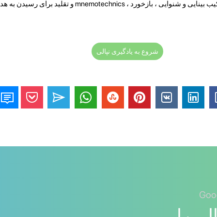
دهد. استفاده از تکرار فاصله ، ترکیب بینایی و شنوایی ، بازخورد ، otechnics
شروع به یادگیری نپالی
لی را