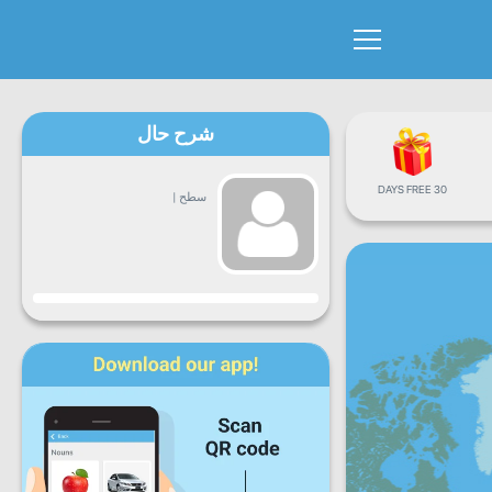
شرح حال
30 DAYS FREE
سطح
|
پیشرفت
دوشنبه
سه
چهارشنبه
پنجشنبه