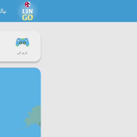
نپا
بازی کن