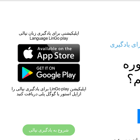
اپلیکیشنی برای یادگیری زبان نپالی
Language LinGo play
رای یادگیری
وره
م؟
اپلیکیشن LinGo play برای یادگیری نپالی را
ازاپل استور یا گوگل پلی دریافت کنید
شروع به یادگیری نپالی
تواند به سرعت