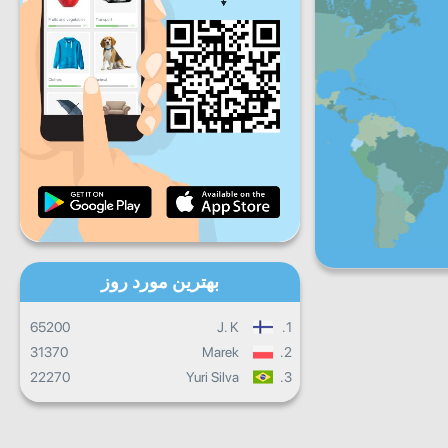
شنبه
جمعه
شنبه
یکشنبه
پیشرفت روزانه
پیشرفت ماهانه
گواهینامه
پیشرفت کلی
بهترین مورد روز
65200
J. K
1.
31370
Marek
2.
22270
Yuri Silva
3.