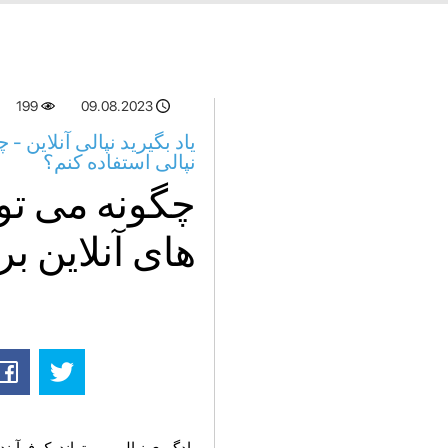
199
09.08.2023
یاد بگیرید نپالی آنلاین 
نپالی استفاده کنم؟
چگونه می توا
های آنلاین بر
یادگیری نپالی می تواند یک فرآین