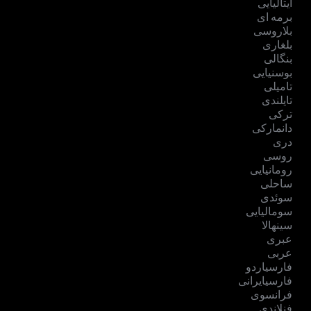
ایتالیایی
برمه ای
بلاروسی
بلغاری
بنگالی
بوسنیایی
تامیلی
تایلندی
ترکی
دانمارکی
دری
روسی
رومانیایی
ساحلی
سوئدی
سومالیایی
سینهالا
عبری
عربی
فارسیاردو
فارسیایرانی
فرانسوی
فنلاندی