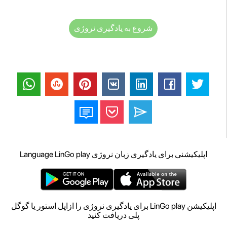
شروع به یادگیری نروژی
اپلیکیشنی برای یادگیری زبان نروژی Language LinGo play
اپلیکیشن LinGo play برای یادگیری نروژی را ازاپل استور یا گوگل
پلی دریافت کنید