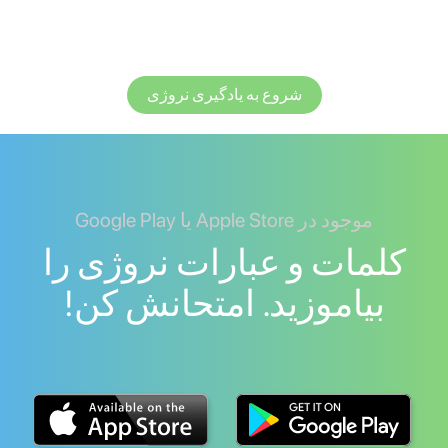
شروع به یادگیری نروژی
موجود در Apple Store یا Google Play
کلمات و عبارات نروژی را
بیاموزید. امتحانش کن!