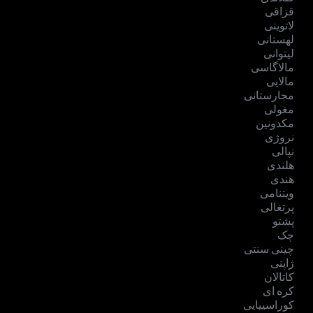
قزاقی
لاتوینی
لهستانی
لیتوانی
مالاگاسی
مالایی
مجارستانی
مغولی
مکدونین
نروژی
نپالی
هلندی
هندی
ویتنامی
پرتغالی
پشتو
چک
چینی سنتی
ژاپنی
کاتالان
کره ای
کوراسییایی