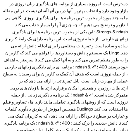
دسترس است. امروزه بسیاری از برنامه های یادگیری زبان نروژی در
بازار وجود دارد و انتخاب بهترین آنها در بین آنها آسان نیست. در این مقاله
ما به چند مورد از محبوب ترین برنامه ها برای یادگیری نروژی نگاهی می
اندازیم و توضیح می دهیم که چه چیزی آنها را بسیار جذاب می کند.
Strong>
& ndash ؛ این یکی از محبوب ترین برنامه ها برای یادگیری
زبانهای خارجی ، از جمله نروژی است. این برنامه دارای یک رابط کاربری
ساده و ساده است و تمرینات مختلفی را برای ادغام دانش ارائه می
دهد. Lingo یک سیستم پاداش و دستاوردها را فراهم می کند که کاربران
را به طور منظم تمرین می کند و به آنها کمک می کند تا سریعتر به اهداف
خود برسند. 400 ؛ "> & ndash ؛ برنامه ای برای یادگیری زبانهای خارجی
، از جمله نروژی است که هدف آن کمک به کاربران برای رسیدن به سطح
عملی از مهارت زبان است. بابل تمریناتی را ارائه می دهد که بر
ارتباطات روزمره و همچنین امکان برقراری ارتباط با زبان های بومی
متمرکز شده است. "> & ndash ؛ یک برنامه یادگیری زبانی ، از جمله
نروژی است که از روشهای یادگیری تعاملی مانند بازی ها ، تصاویر و فیلم
ها استفاده می کند. Duolingo همچنین آموزش از طریق یادآوری کلمات
و عبارات در سطح ناخودآگاه را ارائه می دهد ، که به کاربران کمک می
کند تا دانش جدیدی را درک کنند. : 400 ؛ "> & ndash ؛ یک برنامه یادگیری
زبانی ، از جمله نروژی است که از یک روش کامل زبان غوطه وری