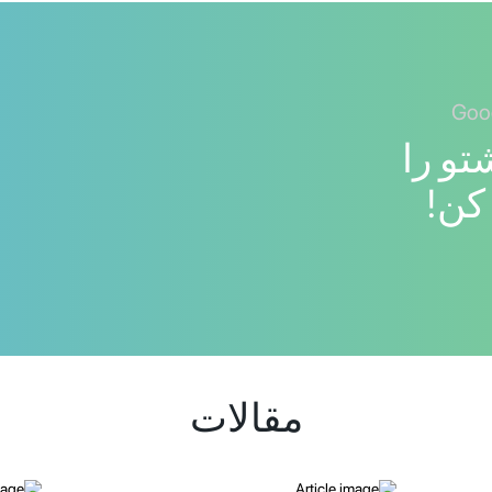
تو را
کن!
مقالات