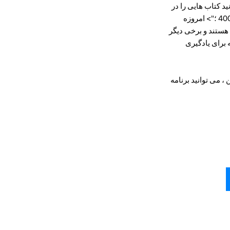
د کتاب هایی را در
مورد موضوعات مورد علاقه خود انتخاب کنید و کلمات و عبارات جدید را در متن یاد بگیرید. style = "قلم وزن: 400 ؛"> امروزه
ن هستند و برخی دیگر
 برای یادگیری
، می توانید برنامه