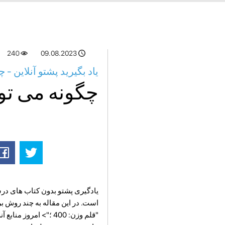
240
09.08.2023
یاد بگیرید پشتو آنلاین -
چگونه می توا
یادگیری پشتو بدون کتاب های درس
"قلم وزن: 400 ؛"> ام