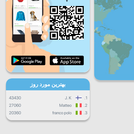
شنبه
جمعه
شنبه
یکشنبه
پیشرفت روزانه
پیشرفت ماهانه
گواهینامه
پیشرفت کلی
بهترین مورد روز
43430
J. K
1.
27060
Matteo
2.
20360
franco polo
3.