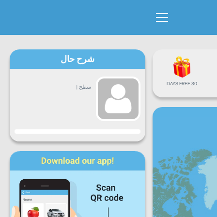
شرح حال
30 DAYS FREE
سطح
|
پیشرفت
دوشنبه
سه
چهارشنبه
پنجشنبه