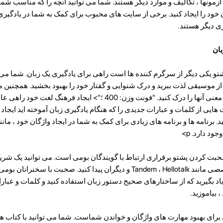
مونها ، تکالیف و موارد دیگر هستند. شما می توانید آنچه را که مناسب شم
ان خود را ایجاد کنید. برخی از سایت های محبوب برای کمک به شما در یادگیر
ان
و یکی دیگر از سرگرم کننده ها است راهی برای یادگیری یک زبان. شما می 
از موسیقی لذت ببرید و درک شنوایی و گفتار خود را بهبود بخشید. همچنین می
به زبان مادری خود ترجمه کرده و معنی آنها را درک کنید. "فونت وزن: 400 ؛"> ایجاد فره
یی از کلمات و عبارات جدیدی را که هنگام یادگیری زبان آموخته اید ایجاد ک
حبت کردن پشتو برقراری ارتباط با گویندگان بومی است. می توانید یک شریک
طریق سایت ها و برنامه های تخصصی مانند Tandem ، Hellotalk و دیگران پیدا کنید. صحبت
 یاد بگیرید که از ساختارهای صحیح دستور زبان استفاده کنید و کلمات و عبارا
 بیاموزید.
برای بهبود مهارت های واژگان و خواندن شماست. شما می توانید با کتاب ها