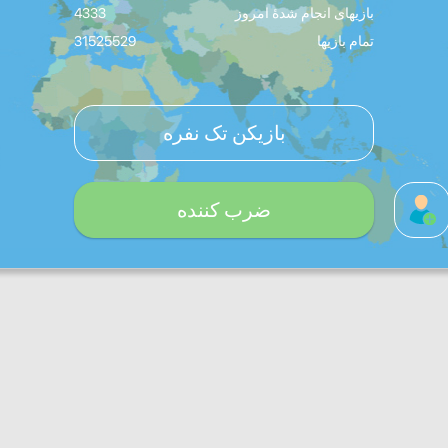
بازیهای انجام شدۀ امروز
4333
تمام بازیها
31525529
بازیکن تک نفره
ضرب کننده