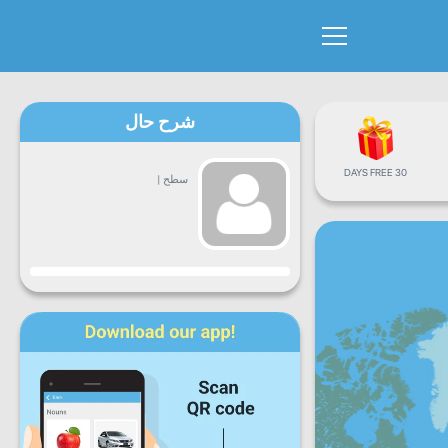
شرح حال
30 DAYS FREE
سطح
|
پیشرفت
دوشنبه
سه
چهارشنبه
پنجشنبه