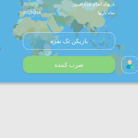
بازیهای انجام شدۀ امروز
3929
تمام بازیها
31531914
بازیکن تک نفره
ضرب کننده