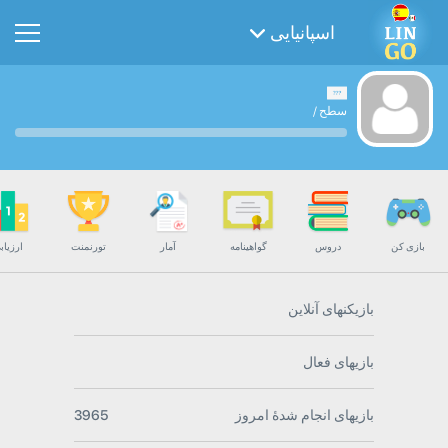
اسپانیایی
سطح
/
بازی کن
دروس
گواهینامه
آمار
تورنمنت
ارزیاب
بازیکنهای آنلاین
بازیهای فعال
بازیهای انجام شدۀ امروز
3965