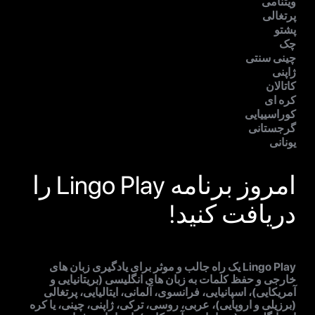
ویتنامی
پرتغالی
پشتو
چک
چینی سنتی
ژاپنی
کاتالان
کره ای
کوراسییایی
گرجستانی
یونانی
امروز برنامه Lingo Play را
دریافت کنید!
Lingo Play یک راه جالب و موثر برای یادگیری زبان های
خارجی و حفظ کلمات به زبان های انگلیسی (بریتانیایی و
آمریکایی)، اسپانیایی، فرانسوی، آلمانی، ایتالیایی، پرتغالی
(برزیلی و اروپایی)، عربی، روسی، ترکی، ژاپنی، چینی، یا کره