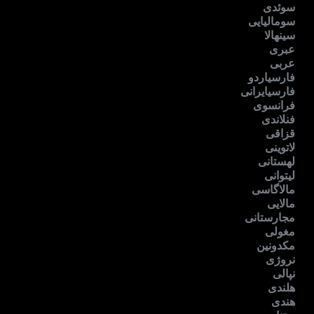
سوئدی
سومالیایی
سینهالا
عبری
عربی
فارسیاردو
فارسیایرانی
فرانسوی
فنلاندی
قزاقی
لاتوینی
لهستانی
لیتوانی
مالاگاسی
مالایی
مجارستانی
مغولی
مکدونین
نروژی
نپالی
هلندی
هندی