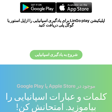
اپلیکیشن LinGo play برای یادگیری اسپانیایی را ازاپل استور یا
گوگل پلی دریافت کنید
شروع به یادگیری اسپانیایی
موجود در Apple Store یا Google Play
کلمات و عبارات اسپانیایی را
بیاموزید. امتحانش کن!