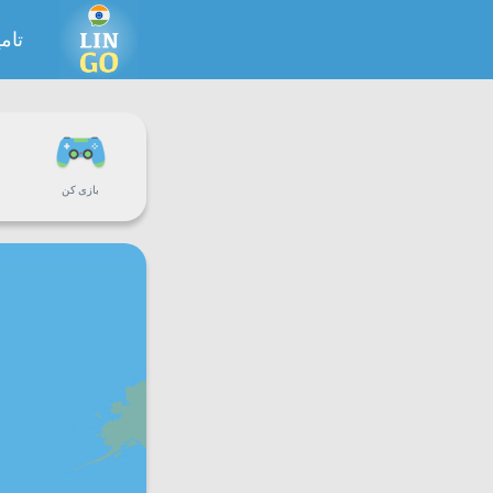
تام
بازی کن