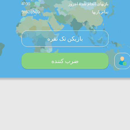
بازیهای انجام شدۀ امروز
4199
تمام بازیها
31528560
بازیکن تک نفره
ضرب کننده