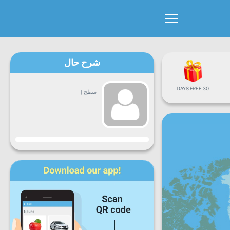
شرح حال
30 DAYS FREE
سطح
|
پیشرفت
دوشنبه
سه
چهارشنبه
پنجشنبه