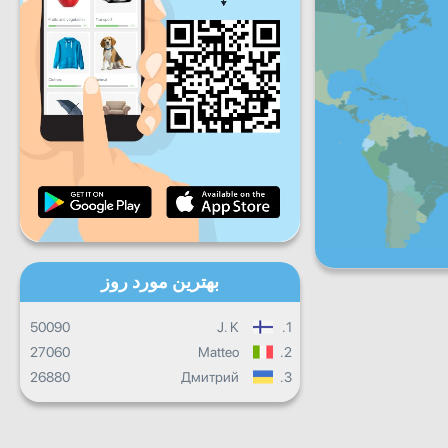
شنبه
جمعه
شنبه
یکشنبه
پیشرفت روزانه
پیشرفت ماهانه
گواهینامه
پیشرفت کلی
بهترین مورد روز
50090
J. K
1.
27060
Matteo
2.
26880
Дмитрий
3.