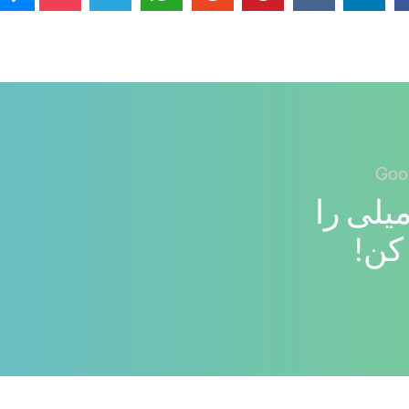
یلی را
کن!