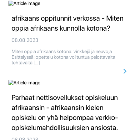
afrikaans oppitunnit verkossa - Miten
oppia afrikaans kunnolla kotona?
08.08.2023
Miten oppia afrikaans kotona: vinkkejä ja neuvoja
Esittelyssä: opettelu kotona voi tuntua pelottavalta
tehtävältä […]
Parhaat nettisovellukset opiskeluun
afrikaansin - afrikaansin kielen
opiskelu on yhä helpompaa verkko-
opiskelumahdollisuuksien ansiosta.
08.08.2023