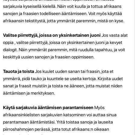
sarjakuvia kyseisellä kielellä. Näin voit kuulla ja tottua afrikaans
sanojen ja fraasien todelliseen ääntämiseen. Voit myös käyttää
afrikaansin tekstitystä, jotta ymmärrät paremmin, mistä on kyse.
Valitse piirrettyjä, joissa on yksinkertainen juoni
Jos vasta alat
oppia , valitse piirrettyjä, joissa on yksinkertainen juoni ja kevyet
dialogit. Näin ymmärrät paremmin, mitä ruudulla tapahtuu, ja voit
keskittyä uusien sanojen ja fraasien oppimiseen.
Tauota ja toista
Jos kuulet uuden sanan tai fraasin, jota et
ymmärrä, pidä tauko ja kuuntele se useita kertoja. Kirjoita uudet
sanat ja fraasit muistiin ja toista ne ääneen, jotta muistat niiden
ääntämisen ja merkityksen.
Käytä sarjakuvia ääntämisen parantamiseen
Myös
afrikaansinkielisten sarjakuvien katsominen voi auttaa sinua
parantamaan ääntämistäsi. Yritä toistaa sanoja ja lauseita
piirroshahmojen perässä, jotta totut afrikaans:n oikeaan