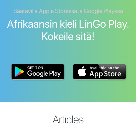
Saatavilla Apple Storessa ja Google Playssa
Afrikaansin kieli LinGo Play.
Kokeile sitä!
Articles