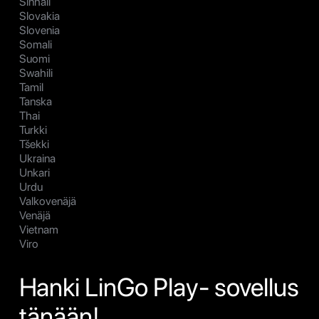
Sinhali
Slovakia
Slovenia
Somali
Suomi
Swahili
Tamil
Tanska
Thai
Turkki
Tšekki
Ukraina
Unkari
Urdu
Valkovenäjä
Venäjä
Vietnam
Viro
Hanki LinGo Play- sovellus
tänään!