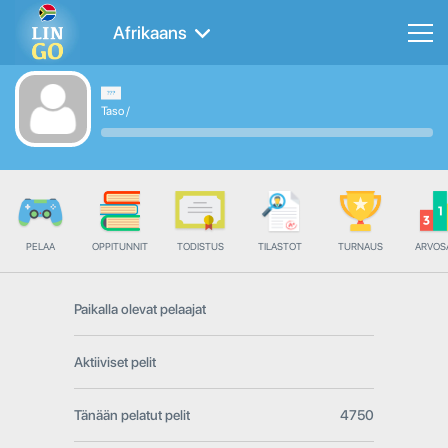
Afrikaans
Taso
/
PELAA
OPPITUNNIT
TODISTUS
TILASTOT
TURNAUS
ARVOS
Paikalla olevat pelaajat
Aktiiviset pelit
Tänään pelatut pelit
4750