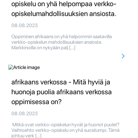
opiskelu on yhä helpompaa verkko-
opiskelumahdollisuuksien ansiosta.
08.08.2023
Oppiminen afrikaans on yhä helpommin saatavilla
verkko-opiskelun mahdollisuuksien ansiosta.
Markkinoilla on nykyään palj […]
afrikaans verkossa - Mitä hyviä ja
huonoja puolia afrikaans verkossa
oppimisessa on?
08.08.2023
Mitkä ovat verkko-opiskelun hyvät ja huonot puolet?
Vaihtoehto verkko-opiskelu on yhä suositumpi. Tämä
johtuu verk […]