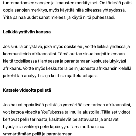
tuntemattomien sanojen ja ilmausten merkitykset. On tärkeää paitsi
oppia sanojen merkitys, myös käyttää niitä oikeassa yhteydessä.
Yritä painaa uudet sanat mieleesi ja käytä niitä puheessasi.
Leikkiä ystävän kanssa
Jos sinulla on ystävä, joka myös opiskelee , voitte leikkiä yhdessä ja
kommunikoida afrikaansiksi. Tämä auttaa sinua harjoittelemaan
kieltä todellisessa tilanteessa ja parantamaan keskustelukykyäsi
afrikaans. Voitte myös keskustella pelin juonesta afrikaansin kielellä
ja kehittää analyyttisiä ja kriittisiä ajattelutaitojasi.
Katsele videoita pelistä
Jos haluat oppia lisää pelistä ja ymmärtää sen tarinaa afrikaansiksi,
voit katsoa videoita YouTubessa tai muilla alustoilla. Tällaiset videot
kertovat pelin tarinasta, käsittelevät pelattavuutta ja antavat
hyödyllisiä vinkkejä pelin läpäisyyn. Tämä auttaa sinua
ymmärtämään peliä ja parantamaan .