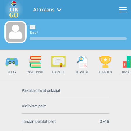
Afrikaans
Taso
/
PELAA
OPPITUNNIT
TODISTUS
TILASTOT
TURNAUS
ARVOS
Paikalla olevat pelaajat
Aktiiviset pelit
Tänään pelatut pelit
3746