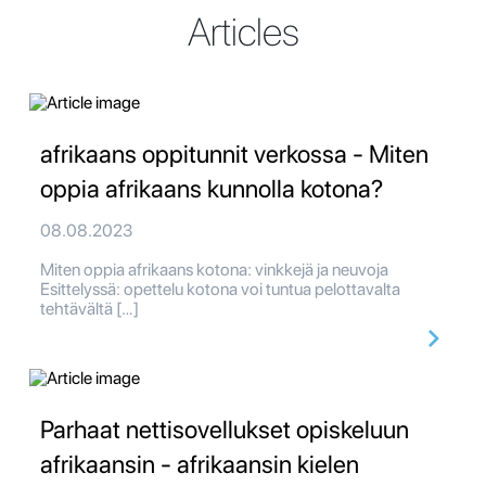
Articles
afrikaans oppitunnit verkossa - Miten
oppia afrikaans kunnolla kotona?
08.08.2023
Miten oppia afrikaans kotona: vinkkejä ja neuvoja
Esittelyssä: opettelu kotona voi tuntua pelottavalta
tehtävältä […]
Parhaat nettisovellukset opiskeluun
afrikaansin - afrikaansin kielen