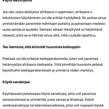
Käytä tekstityksiä
Jos olet vasta aloittanut afrikaans:n oppimisen, afrikaans:n
tekstitysten käyttäminen voi olla erittäin hyödyllistä. Se auttaa sinua
ymmärtämään paremmin hahmojen puhetta ja painamaan mieleesi
uusia sanoja ja lauseita. Samaan aikaan tekstitystä on käytettävä
viisaasti, jotta se ei häiritse sinua siitä, mitä ruudulla tapahtuu.
Tee Varmista, että kiinnität huomiota kielioppiin
Peleissä voi olla erilaisia kielioppirakenteita, joten voit parantaa
tietämystäsi afrikaans kieliopista. Yritä kiinnittää huomiota pelissä
käytettyihin kielioppirakenteisiin ja ymmärrä niiden merkitys.
Käytä sanakirjaa
Käyttäessäsi pelatessasi käytä sanakirjaa, jotta voit parantaa
sanavarastoasi ja ymmärtää uusia sanoja ja ilmaisuja. Käytä
verkkosanakirjoja tai käännössovelluksia, jotta voit nopeasti löytää