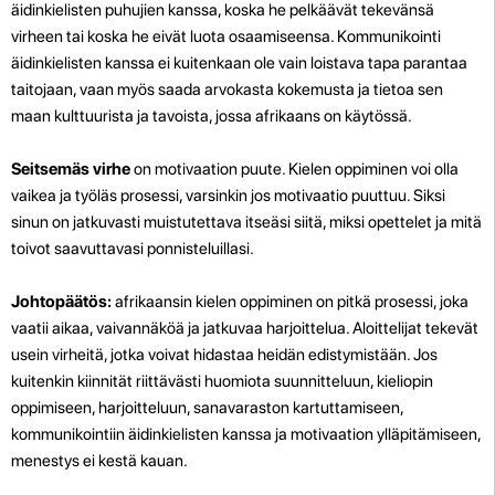
äidinkielisten puhujien kanssa, koska he pelkäävät tekevänsä
virheen tai koska he eivät luota osaamiseensa. Kommunikointi
äidinkielisten kanssa ei kuitenkaan ole vain loistava tapa parantaa
taitojaan, vaan myös saada arvokasta kokemusta ja tietoa sen
maan kulttuurista ja tavoista, jossa afrikaans on käytössä.
Seitsemäs virhe
on motivaation puute. Kielen oppiminen voi olla
vaikea ja työläs prosessi, varsinkin jos motivaatio puuttuu. Siksi
sinun on jatkuvasti muistutettava itseäsi siitä, miksi opettelet ja mitä
toivot saavuttavasi ponnisteluillasi.
Johtopäätös:
afrikaansin kielen oppiminen on pitkä prosessi, joka
vaatii aikaa, vaivannäköä ja jatkuvaa harjoittelua. Aloittelijat tekevät
usein virheitä, jotka voivat hidastaa heidän edistymistään. Jos
kuitenkin kiinnität riittävästi huomiota suunnitteluun, kieliopin
oppimiseen, harjoitteluun, sanavaraston kartuttamiseen,
kommunikointiin äidinkielisten kanssa ja motivaation ylläpitämiseen,
menestys ei kestä kauan.