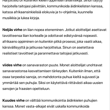
Harjoittelu on kuitenkin kielen oppimisen avaintekijä. Sinun täytyy
harjoitella taitojasi päivittäin, kommunikoida äidinkielisten kanssa,
katsoa afrikaansinkielisiä elokuvia ja tv-ohjelmia, kuunnella
musiikkia ja lukea kirjoja.
Neljäs virhe
on liian nopea eteneminen. Jotkut aloittelijat asettavat
tavoitteensa liian korkealle ja odottavat edistyvänsä nopeasti.
afrikaans oppiminen on kuitenkin pitkä prosessi, joka vaatii aikaa,
kärsivällisyyttä ja jatkuvaa harjoittelua. Sinun on asetettava
realistiset tavoitteet ja parannettava taitojasi jatkuvasti.
viides virhe
on sanavaraston puute. Monet aloittelijat unohtavat
sanavarastonsa kasvattamisen tärkeyden. Kuitenkin ilman, että
osaa tarpeeksi sanoja, on mahdotonta puhua kieltä sujuvasti ja
ymmärtää sen puhujia. Siksi on käytettävä riittävästi aikaa uusien
sanojen ja fraasien opetteluun.
Kuudes virhe
on välttää kommunikointia äidinkielen puhujien
kanssa. Monet vasta-alkajat eivät uskalla kommunikoida