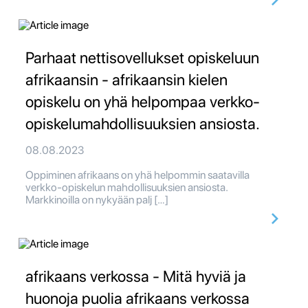
Parhaat nettisovellukset opiskeluun
afrikaansin - afrikaansin kielen
opiskelu on yhä helpompaa verkko-
opiskelumahdollisuuksien ansiosta.
08.08.2023
Oppiminen afrikaans on yhä helpommin saatavilla
verkko-opiskelun mahdollisuuksien ansiosta.
Markkinoilla on nykyään palj […]
afrikaans verkossa - Mitä hyviä ja
huonoja puolia afrikaans verkossa