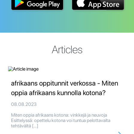
Articles
afrikaans oppitunnit verkossa - Miten
oppia afrikaans kunnolla kotona?
08.08.2023
Miten oppia afrikaans kotona: vinkkejä ja neuvoja
Esittelyssä: opettelu kotona voi tuntua pelottavalta
tehtävältä […]