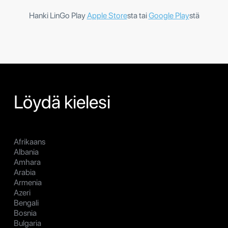
Hanki LinGo Play
Apple Store
sta tai
Google Play
stä
Löydä kielesi
Afrikaans
Albania
Amhara
Arabia
Armenia
Azeri
Bengali
Bosnia
Bulgaria