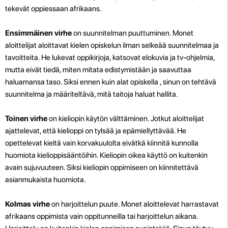
tekevät oppiessaan afrikaans.
Ensimmäinen virhe
on suunnitelman puuttuminen. Monet
aloittelijat aloittavat kielen opiskelun ilman selkeää suunnitelmaa ja
tavoitteita. He lukevat oppikirjoja, katsovat elokuvia ja tv-ohjelmia,
mutta eivät tiedä, miten mitata edistymistään ja saavuttaa
haluamansa taso. Siksi ennen kuin alat opiskella , sinun on tehtävä
suunnitelma ja määriteltävä, mitä taitoja haluat hallita.
Toinen virhe
on kieliopin käytön välttäminen. Jotkut aloittelijat
ajattelevat, että kielioppi on tylsää ja epämiellyttävää. He
opettelevat kieltä vain korvakuulolta eivätkä kiinnitä kunnolla
huomiota kielioppisääntöihin. Kieliopin oikea käyttö on kuitenkin
avain sujuvuuteen. Siksi kieliopin oppimiseen on kiinnitettävä
asianmukaista huomiota.
Kolmas virhe
on harjoittelun puute. Monet aloittelevat harrastavat
afrikaans oppimista vain oppitunneilla tai harjoittelun aikana.