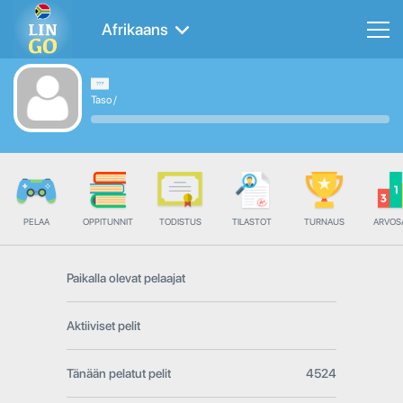
Afrikaans
Taso
/
PELAA
OPPITUNNIT
TODISTUS
TILASTOT
TURNAUS
ARVOS
Paikalla olevat pelaajat
Aktiiviset pelit
Tänään pelatut pelit
4524