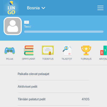
Bosnia
Taso
/
PELAA
OPPITUNNIT
TODISTUS
TILASTOT
TURNAUS
ARVOS
Paikalla olevat pelaajat
Aktiiviset pelit
Tänään pelatut pelit
4105