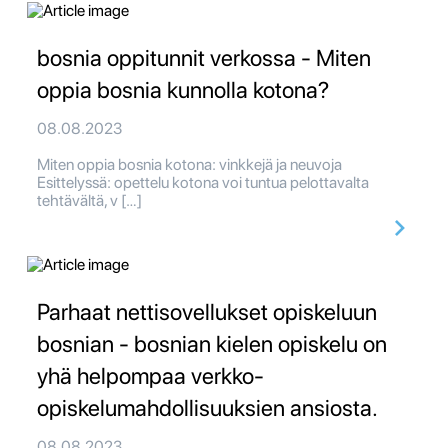
bosnia oppitunnit verkossa - Miten
oppia bosnia kunnolla kotona?
08.08.2023
Miten oppia bosnia kotona: vinkkejä ja neuvoja
Esittelyssä: opettelu kotona voi tuntua pelottavalta
tehtävältä, v […]
Parhaat nettisovellukset opiskeluun
bosnian - bosnian kielen opiskelu on
yhä helpompaa verkko-
opiskelumahdollisuuksien ansiosta.
08.08.2023