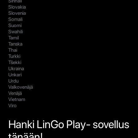
Sinhali
Slovakia
Slovenia
Somali
Suomi
Swahili
Tamil
Tanska
Thai
Turkki
Tšekki
Ukraina
Unkari
Urdu
Valkovenäjä
Venäjä
Vietnam
Viro
Hanki LinGo Play- sovellus
tänään!