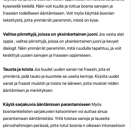
kyseisellä kielellä. Näin voit kuulla ja tottua bosnia sanojen ja
fraasien todelliseen ääntämiseen. Voit myös käyttää bosnian
tekstitystä, jotta ymmärrät paremmin, mistä on kyse.
Valitse piirrettyjä, joissa on yksinkertainen juoni
Jos vasta alat
oppia , valitse piirrettyjä, joissa on yksinkertainen juoni ja kevyet
dialogit. Näin ymmärrät paremmin, mitä ruudulla tapahtuu, ja voit
keskittyä uusien sanojen ja fraasien oppimiseen.
Tauota ja toista
Jos kuulet uuden sanan tai fraasin, jota et
ymmärrä, pidä tauko ja kuuntele se useita kertoja. Kirjoita uudet
sanat ja fraasit muistiin ja toista ne ääneen, jotta muistat niiden
ääntämisen ja merkityksen.
Käytä sarjakuvia ääntämisen parantamiseen
Myös
bosniankielisten sarjakuvien katsominen voi auttaa sinua
parantamaan ääntämistäsi. Yritä toistaa sanoja ja lauseita
piirroshahmojen perässä, jotta totut bosnia:n oikeaan intonaatioon