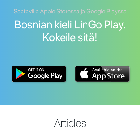
Saatavilla Apple Storessa ja Google Playssa
Bosnian kieli LinGo Play.
Kokeile sitä!
Articles