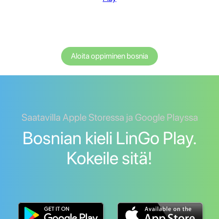
Aloita oppiminen bosnia
Saatavilla Apple Storessa ja Google Playssa
Bosnian kieli LinGo Play.
Kokeile sitä!