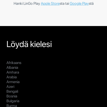
Hanki LinGo Play
Apple Store
sta tai
Google Play
stä
Löydä kielesi
Afrikaans
Albania
Amhara
Arabia
Armenia
Azeri
Bengali
Bosnia
Bulgaria
Burma