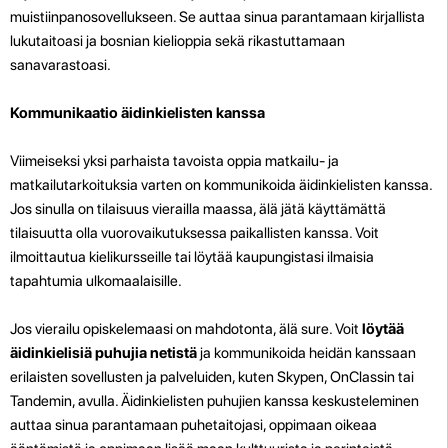
muistiinpanosovellukseen. Se auttaa sinua parantamaan kirjallista
lukutaitoasi ja bosnian kielioppia sekä rikastuttamaan
sanavarastoasi.
Kommunikaatio äidinkielisten kanssa
Viimeiseksi yksi parhaista tavoista oppia matkailu- ja
matkailutarkoituksia varten on kommunikoida äidinkielisten kanssa.
Jos sinulla on tilaisuus vierailla maassa, älä jätä käyttämättä
tilaisuutta olla vuorovaikutuksessa paikallisten kanssa. Voit
ilmoittautua kielikursseille tai löytää kaupungistasi ilmaisia
tapahtumia ulkomaalaisille.
Jos vierailu opiskelemaasi on mahdotonta, älä sure. Voit
löytää
äidinkielisiä puhujia netistä
ja kommunikoida heidän kanssaan
erilaisten sovellusten ja palveluiden, kuten Skypen, OnClassin tai
Tandemin, avulla. Äidinkielisten puhujien kanssa keskusteleminen
auttaa sinua parantamaan puhetaitojasi, oppimaan oikeaa