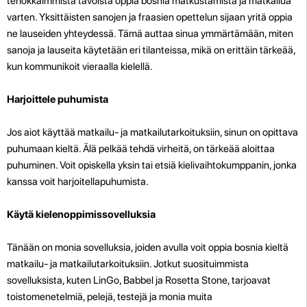
tehokkaimmista tavoista oppia bosnia matkustamista ja matkailua
varten. Yksittäisten sanojen ja fraasien opettelun sijaan yritä oppia
ne lauseiden yhteydessä. Tämä auttaa sinua ymmärtämään, miten
sanoja ja lauseita käytetään eri tilanteissa, mikä on erittäin tärkeää,
kun kommunikoit vieraalla kielellä.
Harjoittele puhumista
Jos aiot käyttää matkailu- ja matkailutarkoituksiin, sinun on opittava
puhumaan kieltä. Älä pelkää tehdä virheitä, on tärkeää aloittaa
puhuminen. Voit opiskella yksin tai etsiä kielivaihtokumppanin, jonka
kanssa voit harjoitella
puhumista.
Käytä kielenoppimissovelluksia
Tänään on monia sovelluksia, joiden avulla voit oppia bosnia kieltä
matkailu- ja matkailutarkoituksiin. Jotkut suosituimmista
sovelluksista, kuten LinGo, Babbel ja Rosetta Stone, tarjoavat
toistomenetelmiä, pelejä, testejä ja monia muita