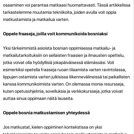
osaaminen voi parantaa matkaasi huomattavasti. Tässä artikkelissa
tarkastelemme muutamia tekniikoita, joiden avulla voit oppia
matkustamista ja matkailua varten.
Oppele fraaseja, joilla voit kommunikoida bosniaksi
Yksi tärkeimmistä asioista bosnian oppimisessa matkailu- ja
matkailutarkoituksiin on sellaisten fraasien ja ilmausten opettelu,
jotka voivat olla hyödyllisiä jokapäiväisessä elämässäsi. Voit
esimerkiksi opetella fraaseja ruoan tilaamista varten ravintolassa,
lippujen ostamista varten julkisissa liikennevälineissä tai paikallisten
kanssa kommunikoimista varten. On olemassa monia resursseja,
kuten opetusohjelmia, sovelluksia ja verkkokursseja, jotka voivat
auttaa sinua oppimaan näitä lauseita.
Oppele bosnia matkustamisen yhteydessä
Jos matkustat, kielen oppiminen kontekstissa on yksi