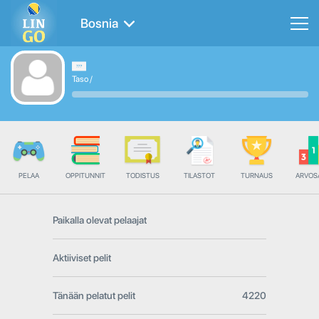
Bosnia
Taso
/
PELAA
OPPITUNNIT
TODISTUS
TILASTOT
TURNAUS
ARVOS
Paikalla olevat pelaajat
Aktiiviset pelit
Tänään pelatut pelit
4220