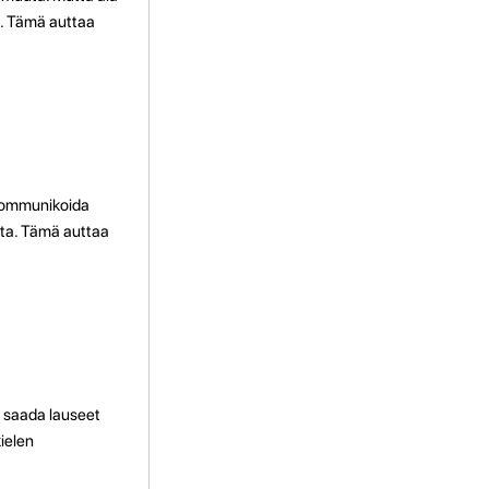
ia. Tämä auttaa
 kommunikoida
uita. Tämä auttaa
ä saada lauseet
kielen