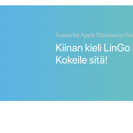
Saatavilla Apple Storessa ja Go
Kiinan kieli LinGo 
Kokeile sitä!