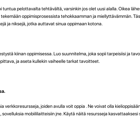
 tuntua pelottavalta tehtävältä, varsinkin jos olet uusi alalla. Oikea läh
aa tekemään oppimisprosessista tehokkaamman ja miellyttävämmän. Täss
ä ja niksejä, jotka auttavat sinua oppimaan kotona.
ystä kiinan oppimisessa. Luo suunnitelma, joka sopii tarpeisiisi ja tavoit
opittava, ja aseta kullekin vaiheelle tarkat tavoitteet.
sa.
erkkoresursseja, joiden avulla voit oppia . Ne voivat olla kielioppisään
 sovelluksia mobiililaitteisiin jne. Käytä näitä resursseja kasvattaaksesi