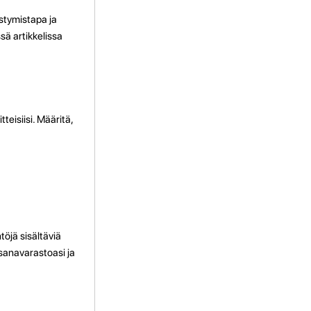
estymistapa ja
ä artikkelissa
teisiisi. Määritä,
töjä sisältäviä
 sanavarastoasi ja