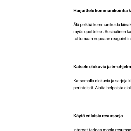
Harjoittele kommunikointia k
Älä pelkää kommunikoida kiinaks
myös opettelee . Sosiaalinen 
tottumaan nopeaan reagointiin 
Katsele elokuvia ja tv-ohjelmi
Katsomalla elokuvia ja sarjoja 
perinteistä. Aloita helpoista el
Käytä erilaisia resursseja
Internet tarjoaa monia resursse