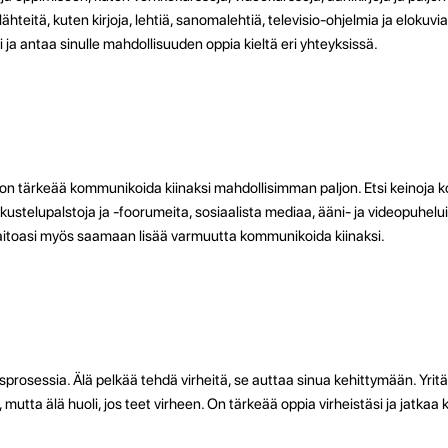
a lähteitä, kuten kirjoja, lehtiä, sanomalehtiä, televisio-ohjelmia ja elokuv
a antaa sinulle mahdollisuuden oppia kieltä eri yhteyksissä.
n on tärkeää kommunikoida kiinaksi mahdollisimman paljon. Etsi keinoja
skustelupalstoja ja -foorumeita, sosiaalista mediaa, ääni- ja videopuhel
taitoasi myös saamaan lisää varmuutta kommunikoida kiinaksi.
sprosessia. Älä pelkää tehdä virheitä, se auttaa sinua kehittymään. Yrit
, mutta älä huoli, jos teet virheen. On tärkeää oppia virheistäsi ja jatkaa 