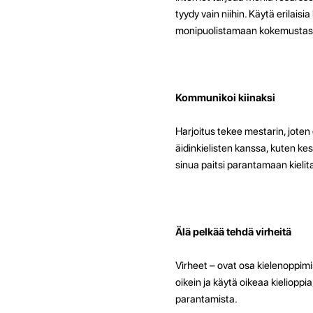
tyydy vain niihin. Käytä erilaisi
monipuolistamaan kokemustasi j
Kommunikoi kiinaksi
Harjoitus tekee mestarin, jote
äidinkielisten kanssa, kuten ke
sinua paitsi parantamaan kieli
Älä pelkää tehdä virheitä
Virheet – ovat osa kielenoppimi
oikein ja käytä oikeaa kielioppia
parantamista.