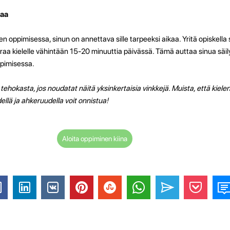
kaa
n oppimisessa, sinun on annettava sille tarpeeksi aikaa. Yritä opiskella s
aa kielelle vähintään 15-20 minuuttia päivässä. Tämä auttaa sinua säily
ppimisessa.
tehokasta, jos noudatat näitä yksinkertaisia vinkkejä. Muista, että kiel
ellä ja ahkeruudella voit onnistua!
Aloita oppiminen kiina