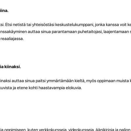
iina.
i. Etsi netistä tai yhteisöstäsi keskustelukumppani, jonka kanssa voit ke
kanssakäyminen auttaa sinua parantamaan puhetaitojasi, laajentamaan 
reaaliajassa.
a kiinaksi.
kiinaksi auttaa sinua paitsi ymmärtämään kieltä, myös oppimaan muista k
okuvista ja etene kohti haastavampia elokuvia.
ja oppimiseen, kuten verkkokursseja, videokursseja, äänikirjoja ja paljo