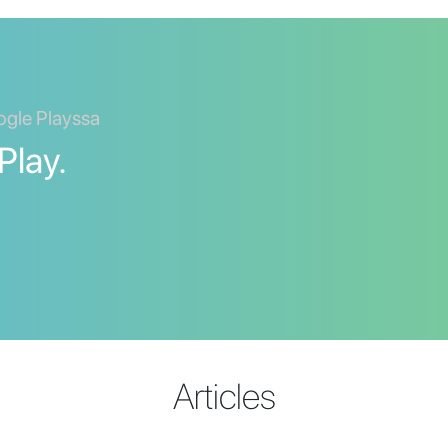
ogle Playssa
Play.
Articles