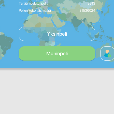
Tänään pelatut pelit
3813
Pelien kokonaismäärä
31536024
Yksinpeli
Moninpeli