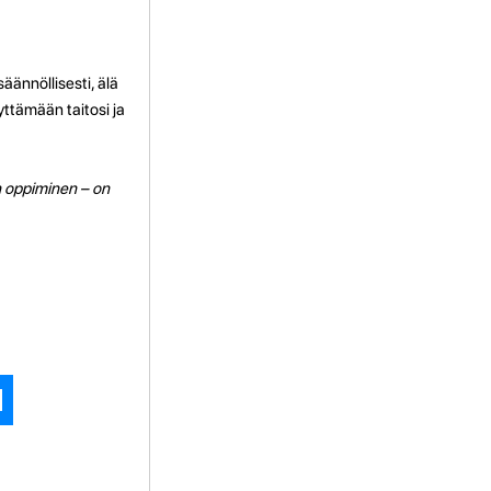
äännöllisesti, älä
ttämään taitosi ja
en oppiminen – on