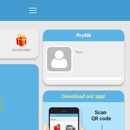
Profiili
30 DAYS FREE
Taso
|
Edistyminen
Ma
Ti
Ke
To