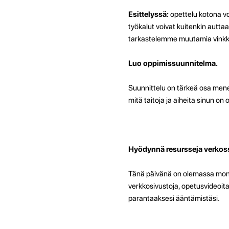
Esittelyssä:
opettelu kotona voi
työkalut voivat kuitenkin autt
tarkastelemme muutamia vinkkej
Luo oppimissuunnitelma.
Suunnittelu on tärkeä osa menest
mitä taitoja ja aiheita sinun on 
Hyödynnä resursseja verkos
Tänä päivänä on olemassa monia v
verkkosivustoja, opetusvideoita,
parantaaksesi ääntämistäsi.