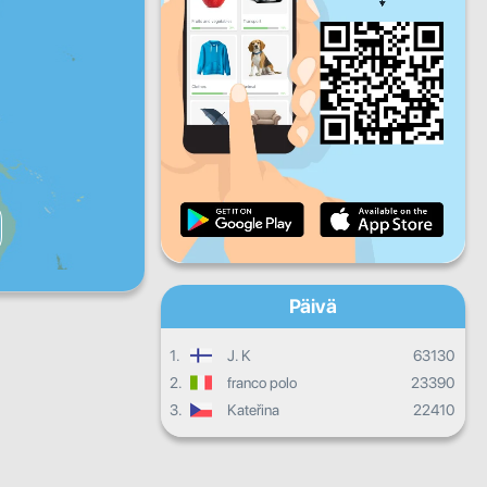
Pe
La
Su
Päivittäinen edistyminen
Kuukausittainen edistyminen
Todistus
Kokonaisedistyminen
Päivä
1.
J. K
63130
2.
franco polo
23390
3.
Kateřina
22410