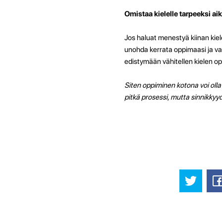
Omistaa kielelle tarpeeksi ai
Jos haluat menestyä kiinan kiele
unohda kerrata oppimaasi ja var
edistymään vähitellen kielen o
Siten oppiminen kotona voi olla 
pitkä prosessi, mutta sinnikkyyd