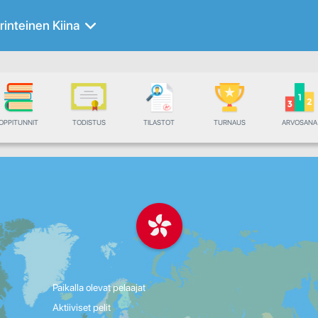
rinteinen Kiina
OPPITUNNIT
TODISTUS
TILASTOT
TURNAUS
ARVOSANA
Paikalla olevat pelaajat
Aktiiviset pelit