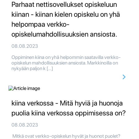
Parhaat nettisovellukset opiskeluun
kiinan - kiinan kielen opiskelu on yhä
helpompaa verkko-
opiskelumahdollisuuksien ansiosta.
08.08.2023
Oppiminen kiina on yhä helpommin saatavilla verkko-
opiskelun mahdollisuuksien ansiosta. Markkinoilla on
nykyään paljon k […]
kiina verkossa - Mitä hyviä ja huonoja
puolia kiina verkossa oppimisessa on?
08.08.2023
Mitkä ovat verkko-opiskelun hyvät ja huonot puolet?