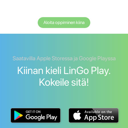
Aloita oppiminen kiina
Saatavilla Apple Storessa ja Google Playssa
Kiinan kieli LinGo Play.
Kokeile sitä!