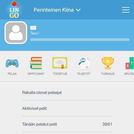
Perinteinen Kiina
Taso
/
PELAA
OPPITUNNIT
TODISTUS
TILASTOT
TURNAUS
ARVOS
Paikalla olevat pelaajat
Aktiiviset pelit
Tänään pelatut pelit
3961