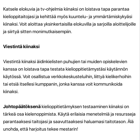
Katsele elokuvia ja tv-ohjelmia kiinaksi on loistava tapa parantaa
kielioppitaitojasi ja kehittää myös kuuntelu- ja ymmärtämiskykyäsi
kiinaksi. Voit aloittaa yksinkertaisilla elokuvilla ja sarjoilla aloittelijoille
ja siirtyä sitten monimutkaisempiin.
Viestintä kiinaksi
Viestintä kiinaksi äidinkielisten puhujien tai muiden opiskelevien
kanssa on loistava tapa testata kielioppitietämystäsi käytännön
käytössä. Voit osallistua verkkokeskusteluihin, liittyä kielikerhoihin
tai etsiä itsellesi kumppanin, jonka kanssa voit kommunikoida
kiinaksi.
Johtopäätöksenä
kielioppitietämyksen testaaminen kiinaksi on
tärkeä osa kielenoppimista. Käytä erilaisia menetelmiä ja resursseja
parantaaksesi taitojasi ja saavuttaaksesi haluamasi taitotason. Älä
unohda, että harjoitus tekee mestarin!