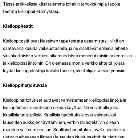
Tässä artikkelissa käsittelemme joitakin tehokkaimpia tapoja
testata kielioppitietämystäsi.
Kielioppitestit
Kielioppitestit ovat klassinen tapa testata osaamistasi. Niitä on
saatavana kaikilla vaikeustasoilla, ja ne sisältävät erilaisia aiheita
yksinkertaisista verbien aikamuodoista monimutkaisiin rakenteisiin
ja kielioppisääntöihin. On olemassa monia verkkolähteitä, joista
löydät kielioppitestejä kaikille tasoille, aloittelijoista edistyneisiin.
Kielioppiharjoituksia
Kielioppiharjoitukset auttavat vahvistamaan kielioppisääntöjä ja
kieliopillisten rakenteiden oikeaa käyttöä. Ne voivat olla joko
kirjallisia tai suullisia. Kirjallisia harjoituksia ovat esimerkiksi
lauseiden aukkojen täyttäminen, verbin tai adjektiivin oikean
muodon valitseminen jne. Suullisia harjoituksia ovat esimerkiksi
tiettyyn aiheeseen liittyvät lauseiden kirjoitustehtävät, tiettyjen