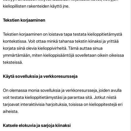
kieliopillisten rakenteiden käyttö jne.
Tekstien korjaaminen
Tekstien korjaaminen on loistava tapa testata kielioppitietämystä
kontekstissa. Voit ottaa minkä tahansa tekstin kiinaksi ja yrittää
korjata siinä olevia kielioppivirheitä. Tämä auttaa sinua
ymmärtämään, miten kielioppisääntöjä sovelletaan oikein oikeissa
teksteissä.
Käytä sovelluksia ja verkkoresursseja
On olemassa monia sovelluksia ja verkkoresursseja, joiden avulla
voit testata kielioppitietämystäsi ja parantaa sitä. Jotkut niistä
tarjoavat interaktiivisia harjoituksia, toisissa on kielioppitestejä eri
aiheista.
Katsele elokuvia ja sarjoja kiinaksi