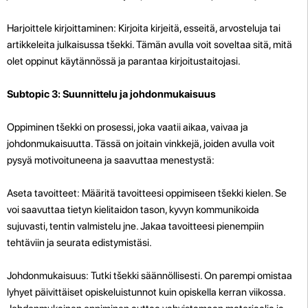
Harjoittele kirjoittaminen: Kirjoita kirjeitä, esseitä, arvosteluja tai
artikkeleita julkaisussa tšekki. Tämän avulla voit soveltaa sitä, mitä
olet oppinut käytännössä ja parantaa kirjoitustaitojasi.
Subtopic 3: Suunnittelu ja johdonmukaisuus
Oppiminen tšekki on prosessi, joka vaatii aikaa, vaivaa ja
johdonmukaisuutta. Tässä on joitain vinkkejä, joiden avulla voit
pysyä motivoituneena ja saavuttaa menestystä:
Aseta tavoitteet: Määritä tavoitteesi oppimiseen tšekki kielen. Se
voi saavuttaa tietyn kielitaidon tason, kyvyn kommunikoida
sujuvasti, tentin valmistelu jne. Jakaa tavoitteesi pienempiin
tehtäviin ja seurata edistymistäsi.
Johdonmukaisuus: Tutki tšekki säännöllisesti. On parempi omistaa
lyhyet päivittäiset opiskeluistunnot kuin opiskella kerran viikossa.