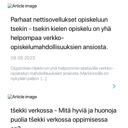
Parhaat nettisovellukset opiskeluun
tsekin - tsekin kielen opiskelu on yhä
helpompaa verkko-
opiskelumahdollisuuksien ansiosta.
08.08.2023
Oppiminen tšekki on yhä helpommin saatavilla verkko-
opiskelun mahdollisuuksien ansiosta. Markkinoilla on
nykyään paljon […]
tšekki verkossa - Mitä hyviä ja huonoja
puolia tšekki verkossa oppimisessa