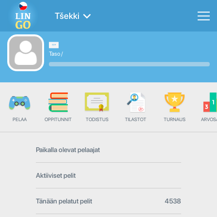
Tšekki
Taso
/
PELAA
OPPITUNNIT
TODISTUS
TILASTOT
TURNAUS
ARVOS
Paikalla olevat pelaajat
Aktiiviset pelit
Tänään pelatut pelit
4538