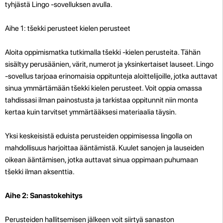
tyhjästä Lingo -sovelluksen avulla.
Aihe 1: tšekki perusteet kielen perusteet
Aloita oppimismatka tutkimalla tšekki -kielen perusteita. Tähän
sisältyy perusäänien, värit, numerot ja yksinkertaiset lauseet. Lingo
-sovellus tarjoaa erinomaisia ​​oppitunteja aloittelijoille, jotka auttavat
sinua ymmärtämään tšekki kielen perusteet. Voit oppia omassa
tahdissasi ilman painostusta ja tarkistaa oppitunnit niin monta
kertaa kuin tarvitset ymmärtääksesi materiaalia täysin.
Yksi keskeisistä eduista perusteiden oppimisessa lingolla on
mahdollisuus harjoittaa ääntämistä. Kuulet sanojen ja lauseiden
oikean ääntämisen, jotka auttavat sinua oppimaan puhumaan
tšekki ilman aksenttia.
Aihe 2: Sanastokehitys
Perusteiden hallitsemisen jälkeen voit siirtyä sanaston