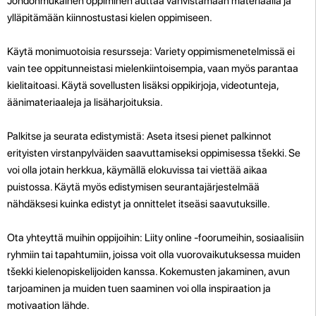
Johdonmukainen oppiminen auttaa vahvistamaan materiaalia ja
ylläpitämään kiinnostustasi kielen oppimiseen.
Käytä monimuotoisia resursseja: Variety oppimismenetelmissä ei
vain tee oppitunneistasi mielenkiintoisempia, vaan myös parantaa
kielitaitoasi. Käytä sovellusten lisäksi oppikirjoja, videotunteja,
äänimateriaaleja ja lisäharjoituksia.
Palkitse ja seurata edistymistä: Aseta itsesi pienet palkinnot
erityisten virstanpylväiden saavuttamiseksi oppimisessa tšekki. Se
voi olla jotain herkkua, käymällä elokuvissa tai viettää aikaa
puistossa. Käytä myös edistymisen seurantajärjestelmää
nähdäksesi kuinka edistyt ja onnittelet itseäsi saavutuksille.
Ota yhteyttä muihin oppijoihin: Liity online -foorumeihin, sosiaalisiin
ryhmiin tai tapahtumiin, joissa voit olla vuorovaikutuksessa muiden
tšekki kielenopiskelijoiden kanssa. Kokemusten jakaminen, avun
tarjoaminen ja muiden tuen saaminen voi olla inspiraation ja
motivaation lähde.