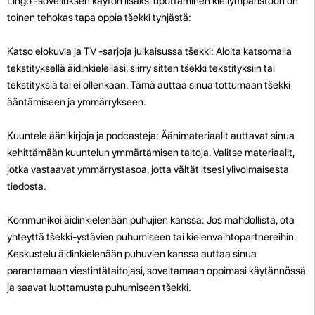
Lingo -sovelluksen käytön lisäksi upottaminen kieliympäristöön on
toinen tehokas tapa oppia tšekki tyhjästä:
Katso elokuvia ja TV -sarjoja julkaisussa tšekki: Aloita katsomalla
tekstityksellä äidinkielelläsi, siirry sitten tšekki tekstityksiin tai
tekstityksiä tai ei ollenkaan. Tämä auttaa sinua tottumaan tšekki
ääntämiseen ja ymmärrykseen.
Kuuntele äänikirjoja ja podcasteja: Äänimateriaalit auttavat sinua
kehittämään kuuntelun ymmärtämisen taitoja. Valitse materiaalit,
jotka vastaavat ymmärrystasoa, jotta vältät itsesi ylivoimaisesta
tiedosta.
Kommunikoi äidinkielenään puhujien kanssa: Jos mahdollista, ota
yhteyttä tšekki-ystävien puhumiseen tai kielenvaihtopartnereihin.
Keskustelu äidinkielenään puhuvien kanssa auttaa sinua
parantamaan viestintätaitojasi, soveltamaan oppimasi käytännössä
ja saavat luottamusta puhumiseen tšekki.