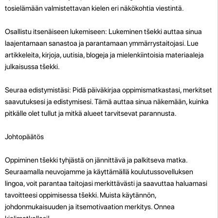
tosielämään valmistettavan kielen eri näkökohtia viestintä.
Osallistu itsenäiseen lukemiseen: Lukeminen tšekki auttaa sinua
laajentamaan sanastoa ja parantamaan ymmärrystaitojasi. Lue
artikkeleita, kirjoja, uutisia, blogeja ja mielenkiintoisia materiaaleja
julkaisussa tšekki.
Seuraa edistymistäsi: Pidä päiväkirjaa oppimismatkastasi, merkitset
saavutuksesi ja edistymisesi. Tämä auttaa sinua näkemään, kuinka
pitkälle olet tullut ja mitkä alueet tarvitsevat parannusta.
Johtopäätös
Oppiminen tšekki tyhjästä on jännittävä ja palkitseva matka.
Seuraamalla neuvojamme ja käyttämällä koulutussovelluksen
lingoa, voit parantaa taitojasi merkittävästi ja saavuttaa haluamasi
tavoitteesi oppimisessa tšekki. Muista käytännön,
johdonmukaisuuden ja itsemotivaation merkitys. Onnea