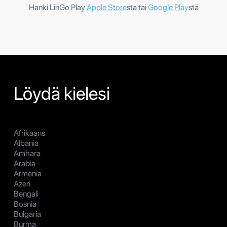
Hanki LinGo Play
Apple Store
sta tai
Google Play
stä
Löydä kielesi
Afrikaans
Albania
Amhara
Arabia
Armenia
Azeri
Bengali
Bosnia
Bulgaria
Burma