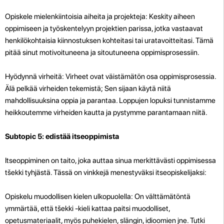
Opiskele mielenkiintoisia aiheita ja projekteja: Keskity aiheen
oppimiseen ja työskentelyyn projektien parissa, jotka vastaavat
henkilökohtaisia ​​kiinnostuksen kohteitasi tai uratavoitteitasi. Tämä
pitää sinut motivoituneena ja sitoutuneena oppimisprosessiin.
Hyödynnä virheitä: Virheet ovat väistämätön osa oppimisprosessia.
Älä pelkää virheiden tekemistä; Sen sijaan käytä niitä
mahdollisuuksina oppia ja parantaa. Loppujen lopuksi tunnistamme
heikkoutemme virheiden kautta ja pystymme parantamaan niitä.
Subtopic 5: edistää itseoppimista
Itseoppiminen on taito, joka auttaa sinua merkittävästi oppimisessa
tšekki tyhjästä. Tässä on vinkkejä menestyväksi itseopiskelijaksi:
Opiskelu muodollisen kielen ulkopuolella: On välttämätöntä
ymmärtää, että tšekki -kieli kattaa paitsi muodolliset,
opetusmateriaalit, myös puhekielen, slängin, idioomien jne. Tutki