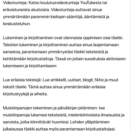
Videotunteja: Katso koulutusvideotunteja YouTubesta tai
erikoistuneista alustoista. Videotunteja auttavat sinua
ymmärtämään paremmin kieliopin sääntöjä, ääntämistä ja
keskusteluhun.
Lukeminen ja kirjoittaminen ovat olennaisia ​​oppimisen osia tšekki.
Tekstien lukeminen ja kirjoittaminen auttaa sinua laajentamaan
sanastoa, parantamaan ymmärrystäsi tšekki teksteistä ja
kehittämään kirjoitustaitoja. Tässä on joitain suosituksia aktiiviseen
lukemiseen ja kirjoittamiseen:
Lue erilaisia ​​tekstejä: Lue artikkelit, uutiset, blogit, fiktio ja muut
tekstit tšekki. Tämä auttaa sinua ymmärtämään erilaisia ​​
kirjoitustyylejä ja aiheita.
Muistiinpanojen tekeminen ja päiväkirjan pitäminen: tee
muistiinpanoja lukemasi teksteistä, mielenkiintoisista ilmaisuista ja
sanoista, jotka kiinnittävät huomiosi. Lehden ylläpitäminen
julkaisussa tšekki auttaa myös parantamaan kirjoitustaitojasi.