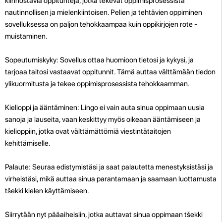
kiinnostavia oppitunteja, jotka tekevät oppimisprosessista
nautinnollisen ja mielenkiintoisen. Pelien ja tehtävien oppiminen
sovelluksessa on paljon tehokkaampaa kuin oppikirjojen rote -
muistaminen.
Sopeutumiskyky: Sovellus ottaa huomioon tietosi ja kykysi, ja
tarjoaa taitosi vastaavat oppitunnit. Tämä auttaa välttämään tiedon
ylikuormitusta ja tekee oppimisprosessista tehokkaamman.
Kielioppi ja ääntäminen: Lingo ei vain auta sinua oppimaan uusia
sanoja ja lauseita, vaan keskittyy myös oikeaan ääntämiseen ja
kielioppiin, jotka ovat välttämättömiä viestintätaitojen
kehittämiselle.
Palaute: Seuraa edistymistäsi ja saat palautetta menestyksistäsi ja
virheistäsi, mikä auttaa sinua parantamaan ja saamaan luottamusta
tšekki kielen käyttämiseen.
Siirrytään nyt pääaiheisiin, jotka auttavat sinua oppimaan tšekki