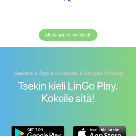
Aloita oppiminen tšekki
Saatavilla Apple Storessa ja Google Playssa
Tsekin kieli LinGo Play.
Kokeile sitä!