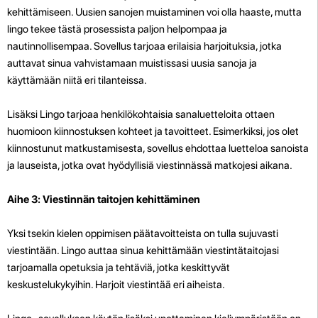
kehittämiseen. Uusien sanojen muistaminen voi olla haaste, mutta
lingo tekee tästä prosessista paljon helpompaa ja
nautinnollisempaa. Sovellus tarjoaa erilaisia ​​harjoituksia, jotka
auttavat sinua vahvistamaan muistissasi uusia sanoja ja
käyttämään niitä eri tilanteissa.
Lisäksi Lingo tarjoaa henkilökohtaisia ​​sanaluetteloita ottaen
huomioon kiinnostuksen kohteet ja tavoitteet. Esimerkiksi, jos olet
kiinnostunut matkustamisesta, sovellus ehdottaa luetteloa sanoista
ja lauseista, jotka ovat hyödyllisiä viestinnässä matkojesi aikana.
Aihe 3: Viestinnän taitojen kehittäminen
Yksi tsekin kielen oppimisen päätavoitteista on tulla sujuvasti
viestintään. Lingo auttaa sinua kehittämään viestintätaitojasi
tarjoamalla opetuksia ja tehtäviä, jotka keskittyvät
keskustelukykyihin. Harjoit viestintää eri aiheista.