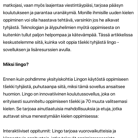
matkojasi, vaan myös laajentaa viestintäypiäsi, tarjoaa pääsyn
koulutukseen ja parantaa uranäkymiä. Monille ihmisille uuden kielen
oppiminen voi olla haastava tehtävä, varsinkin jos he alkavat
tyhjästä. Teknologian ja älypuhelimien myötä oppimisesta on
kuitenkin tullut paljon helpompaa ja kätevämpää. Tässä artikkelissa
keskustelemme siitä, kuinka voit oppia tšekki tyhjästä lingo -
sovelluksen ja lisäresurssien avulla.
Miksi lingo?
Ennen kuin pohdimme yksityiskohtia Lingon käytöstä oppimiseen
tšekki tyhjästä, puhutaanpa siitä, miksi tämä sovellus ansaitsee
huomion. Lingo on innovatiivinen koulutussovellus, joka on
erityisesti suunniteltu oppimiseen tšekki ja 70 muuta valitsemasi
kielen. Se tarjoaa ainutlaatuisia mahdollisuuksia ja etuja, jotka
auttavat sinua menestymään kielen oppimisessa:
Interaktiiviset oppitunnit: Lingo tarjoaa vuorovaikutteisia ja