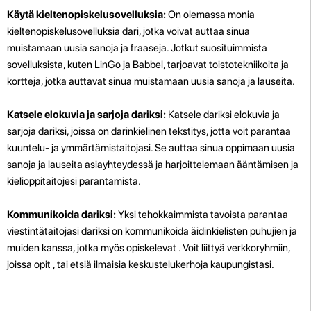
Käytä kieltenopiskelusovelluksia:
On olemassa monia
kieltenopiskelusovelluksia dari, jotka voivat auttaa sinua
muistamaan uusia sanoja ja fraaseja. Jotkut suosituimmista
sovelluksista, kuten LinGo ja Babbel, tarjoavat toistotekniikoita ja
kortteja, jotka auttavat sinua muistamaan uusia sanoja ja lauseita.
Katsele elokuvia ja sarjoja dariksi:
Katsele dariksi elokuvia ja
sarjoja dariksi, joissa on darinkielinen tekstitys, jotta voit parantaa
kuuntelu- ja ymmärtämistaitojasi. Se auttaa sinua oppimaan uusia
sanoja ja lauseita asiayhteydessä ja harjoittelemaan ääntämisen ja
kielioppitaitojesi parantamista.
Kommunikoida dariksi:
Yksi tehokkaimmista tavoista parantaa
viestintätaitojasi dariksi on kommunikoida äidinkielisten puhujien ja
muiden kanssa, jotka myös opiskelevat . Voit liittyä verkkoryhmiin,
joissa opit , tai etsiä ilmaisia keskustelukerhoja kaupungistasi.