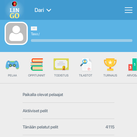
Dari
Taso
/
PELAA
OPPITUNNIT
TODISTUS
TILASTOT
TURNAUS
ARVOS
Paikalla olevat pelaajat
Aktiiviset pelit
Tänään pelatut pelit
4115