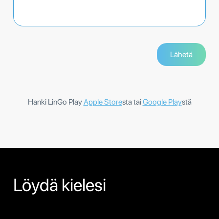
Hanki LinGo Play
Apple Store
sta tai
Google Play
stä
Löydä kielesi