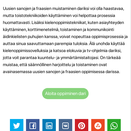
Uusien sanojen ja fraasien muistaminen dariksi voi olla haastavaa,
mutta toistotekniikoiden käyttäminen voi helpottaa prosessia
huomattavasti. Lisäksi kielenoppimistekniikat, kuten asiayhteyden
käyttäminen, korttimenetelmä, toistaminen ja kommunikointi
äidinkielisten puhujien kanssa, voivat nopeuttaa oppimisprosessia ja
auttaa sinua saavuttamaan parempia tuloksia. Älä unohda käyttää
kielenoppimissovelluksia ja katsoa elokuvia ja tv-ohjelmia dariksi,
jotta voit parantaa kuuntelu- ja ymmärtämistaitojasi. On tärkeää
muistaa, että säännöllinen harjoittelu ja toistaminen ovat
avainasemassa uusien sanojen ja fraasien oppimisessa darissa.
Aloita oppiminen dari