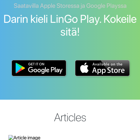
Saatavilla Apple Storessa ja Google Playssa
Darin kieli LinGo Play. Kokeile
sitä!
Articles