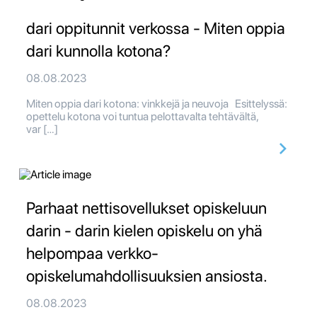
dari oppitunnit verkossa - Miten oppia
dari kunnolla kotona?
08.08.2023
Miten oppia dari kotona: vinkkejä ja neuvoja Esittelyssä:
opettelu kotona voi tuntua pelottavalta tehtävältä,
var […]
Parhaat nettisovellukset opiskeluun
darin - darin kielen opiskelu on yhä
helpompaa verkko-
opiskelumahdollisuuksien ansiosta.
08.08.2023