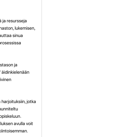
ä ja resursseja
 sanaston, lukemisen,
auttaa sinua
prosessissa
ustason ja
" äidinkielenään
iivinen
harjoituksiin, jotka
uunniteltu
opiskeluun.
luksen avulla voit
nkiintoisemman.