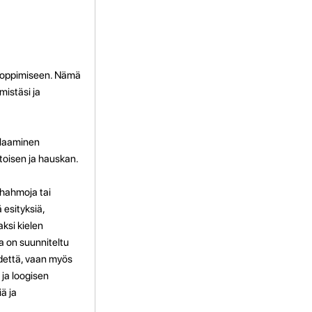
ten oppimiseen. Nämä
mistäsi ja
pelaaminen
toisen ja hauskan.
​​hahmoja tai
 esityksiä,
ksi kielen
ka on suunniteltu
iihdettä, vaan myös
 ja loogisen
ä ja