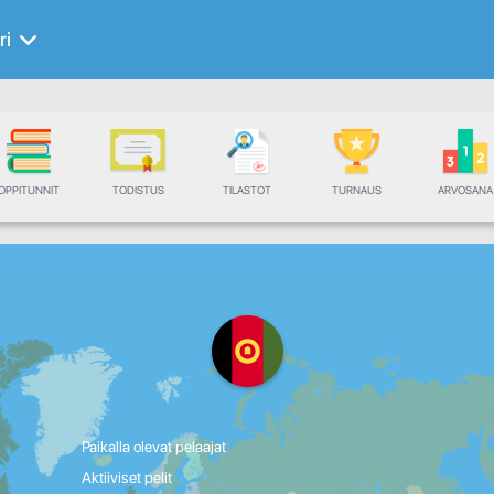
ri
OPPITUNNIT
TODISTUS
TILASTOT
TURNAUS
ARVOSANA
Paikalla olevat pelaajat
Aktiiviset pelit