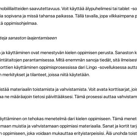
obiililaitteiden saavutettavuus. Voit käyttää älypuhelimesi tai tablet -s
pia sopivana ja missä tahansa paikassa. Tällä tavalla, jopa vilkkaimpana p
ttä oppimisohjelmaa.
rtteja sanaston laajentamiseen
a käyttäminen ovat menestyvän kielen oppimisen perusta. Sanaston ke
intätaitojen parantamisessa. Mitä enemmän sanoja tiedät, sitä ilmeisest
 korttien käyttäminen oppimisprosessissa dari Lingo -sovelluksessa autt
erkitykset ja tilanteet, joissa niitä käytetään.
stää materiaalin toistamista ja vahvistamista. Voit avata korttisarjat, jo
taa ne määräajoin tietosi päivittääksesi. Tämä prosessi auttaa vahvista
n käyttäminen on tehokas menetelmä dari kielen oppimiseen. Tämä mene
aan muistia ja vahvistamaan oppimiasi materiaalia. Sanat ja kortit tar
 oppimiseen, joka voidaan mukauttaa erityistarpeisiisi. Älä unohda toist