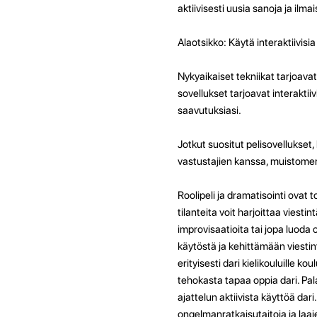
aktiivisesti uusia sanoja ja i
Alaotsikko: Käytä interaktiivisi
Nykyaikaiset tekniikat tarjoavat
sovellukset tarjoavat interaktii
saavutuksiasi.
Jotkut suositut pelisovellukset
vastustajien kanssa, muistomer
Roolipeli ja dramatisointi ovat 
tilanteita voit harjoittaa viesti
improvisaatioita tai jopa luod
käytöstä ja kehittämään viestintä
erityisesti dari kielikouluille ko
tehokasta tapaa oppia dari. Pala
ajattelun aktiivista käyttöä da
ongelmanratkaisutaitoja ja la