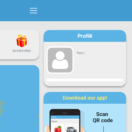
Profiili
30 DAYS FREE
Taso
|
Edistyminen
Ma
Ti
Ke
To