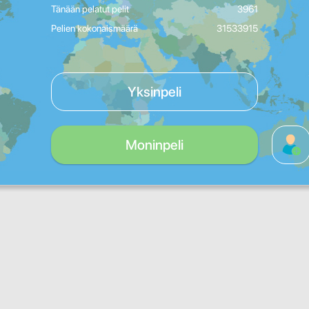
Tänään pelatut pelit
3961
Pelien kokonaismäärä
31533915
Yksinpeli
Moninpeli