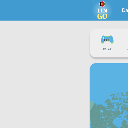
Da
PELAA