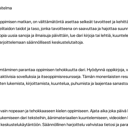
nitelma
 oppimisen matkan, on välttämätöntä asettaa selkeät tavoitteet ja kehitt
itaidon taidot ja taso, jonka tavoitteena on saavuttaa ja hajottaa suunni
ia uusia sanoja ja ilmaisuja päivittäin, lue dari kirjoja tai lehtiä, kuuntele
arjoittelemaan säännöllisesti keskustelutaitoja.
ntäminen parantaa oppimisen tehokkuutta dari. Hyödynnä oppikirjoja, v
raktiivisia sovelluksia ja itseoppimisresursseja. Tämän monenlaisten resu
, kuten lukemista, kirjoittamista, kuuntelua, puhumista ja laajentaa sanasto
in nopeaan ja tehokkaaseen kielen oppimiseen. Ajata aika joka päivä 
lukemiseen dari teksteihin, äänimateriaalien kuuntelemiseen, videoiden
keskustelukäytäntöön. Säännöllinen harjoittelu vahvistaa tietosi ja paran