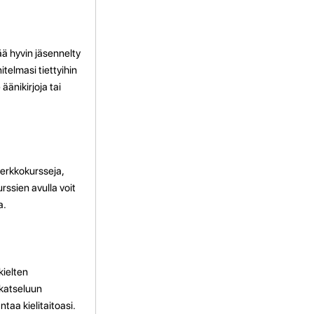
ää hyvin jäsennelty
telmasi tiettyihin
 äänikirjoja tai
erkkokursseja,
rssien avulla voit
a.
kielten
 katseluun
taa kielitaitoasi.