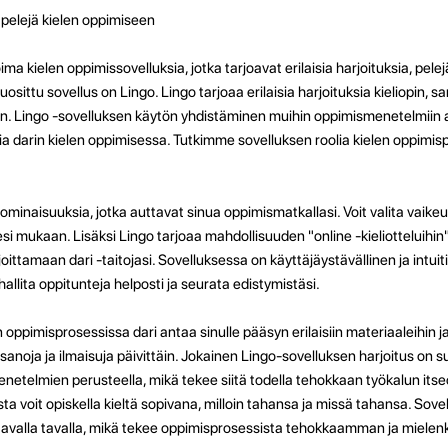
a pelejä kielen oppimiseen
 kielen oppimissovelluksia, jotka tarjoavat erilaisia ​​harjoituksia, pelej
 suosittu sovellus on Lingo. Lingo tarjoaa erilaisia ​​harjoituksia kieliopin,
n. Lingo -sovelluksen käytön yhdistäminen muihin oppimismenetelmiin 
 darin kielen oppimisessa. Tutkimme sovelluksen roolia kielen oppimis
ominaisuuksia, jotka auttavat sinua oppimismatkallasi. Voit valita vaike
i mukaan. Lisäksi Lingo tarjoaa mahdollisuuden "online -kieliotteluihin
oittamaan dari -taitojasi. Sovelluksessa on käyttäjäystävällinen ja intuit
 hallita oppitunteja helposti ja seurata edistymistäsi.
ppimisprosessissa dari antaa sinulle pääsyn erilaisiin materiaaleihin ja 
anoja ja ilmaisuja päivittäin. Jokainen Lingo-sovelluksen harjoitus on s
netelmien perusteella, mikä tekee siitä todella tehokkaan työkalun itse
a voit opiskella kieltä sopivana, milloin tahansa ja missä tahansa. Sovel
nostavalla tavalla, mikä tekee oppimisprosessista tehokkaamman ja miele