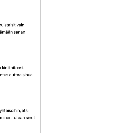
uistaisit vain
ärtämään sanan
kielitaitoasi.
valotus auttaa sinua
.
hteisöihin, etsi
uminen toteaa sinut