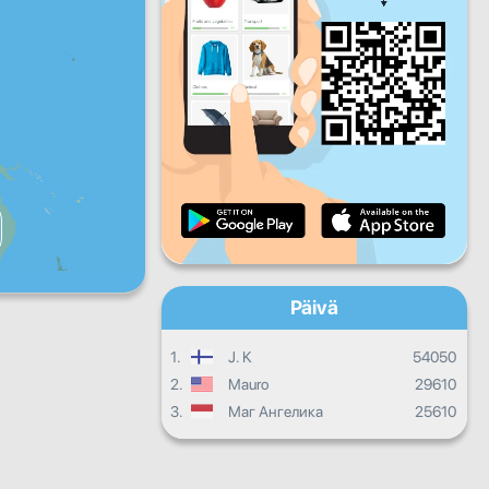
Pe
La
Su
Päivittäinen edistyminen
Kuukausittainen edistyminen
Todistus
Kokonaisedistyminen
Päivä
1.
J. K
54050
2.
Mauro
29610
3.
Маг Ангелика
25610