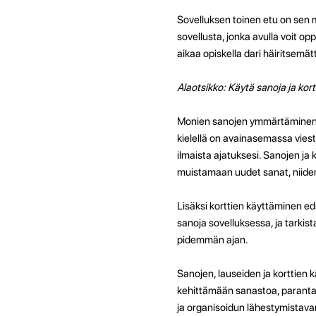
Sovelluksen toinen etu on sen m
sovellusta, jonka avulla voit op
aikaa opiskella dari häiritsemä
Alaotsikko: Käytä sanoja ja ko
Monien sanojen ymmärtäminen j
kielellä on avainasemassa viest
ilmaista ajatuksesi. Sanojen ja
muistamaan uudet sanat, niiden m
Lisäksi korttien käyttäminen edi
sanoja sovelluksessa, ja tarkis
pidemmän ajan.
Sanojen, lauseiden ja korttie
kehittämään sanastoa, parantam
ja organisoidun lähestymistavan