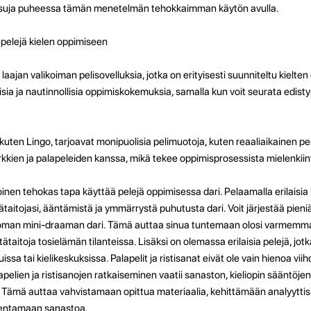
lmaisuja puheessa tämän menetelmän tehokkaimman käytön avulla.
a pelejä kielen oppimiseen
 laajan valikoiman pelisovelluksia, jotka on erityisesti suunniteltu kiel
visia ja nautinnollisia oppimiskokemuksia, samalla kun voit seurata edisty
, kuten Lingo, tarjoavat monipuolisia pelimuotoja, kuten reaaliaikainen 
kkien ja palapeleiden kanssa, mikä tekee oppimisprosessista mielenkiin
toinen tehokas tapa käyttää pelejä oppimisessa dari. Pelaamalla erilaisia 
ntätaitojasi, ääntämistä ja ymmärrystä puhutusta dari. Voit järjestää pieniä
a oman mini-draaman dari. Tämä auttaa sinua tuntemaan olosi varmemma
taitoja tosielämän tilanteissa. Lisäksi on olemassa erilaisia ​​pelejä, jot
uluissa tai kielikeskuksissa. Palapelit ja ristisanat eivät ole vain hienoa v
pelien ja ristisanojen ratkaiseminen vaatii sanaston, kieliopin sääntöjen
ri. Tämä auttaa vahvistamaan opittua materiaalia, kehittämään analyyttisi
ajentamaan sanastoa.