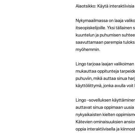
Alaotsikko: Käytä interaktiivisi
Nykymaailmassa on laaja valikoima
itseopiskelijoille. Yksi tällainen
kuuntelun ja puhumisen suhtee
saavuttamaan parempia tuloksia
myöhemmin.
Lingo tarjoaa laajan valikoiman 
mukauttaa oppitunteja tarpeides
puhuviin, mikä auttaa sinua harj
käyttöliittymä, jonka avulla voit
Lingo -sovelluksen käyttäminen o
auttavat sinua oppimaan uusia s
nykyaikaisten kielten oppimisme
Kätevien ominaisuuksien ansiost
oppia interaktiivisella ja kiin