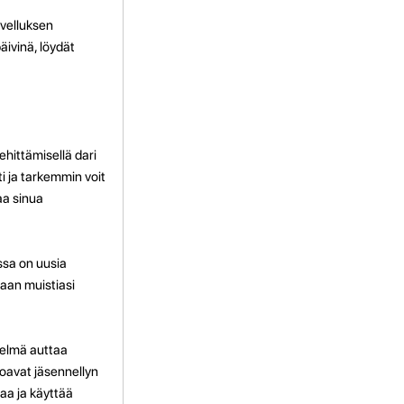
ovelluksen
äivinä, löydät
hittämisellä dari
i ja tarkemmin voit
aa sinua
issa on uusia
maan muistiasi
telmä auttaa
joavat jäsennellyn
aa ja käyttää