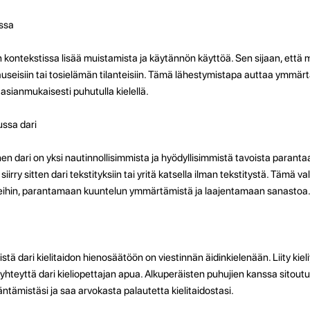
issa
 kontekstissa lisää muistamista ja käytännön käyttöä. Sen sijaan, että m
e lauseisiin tai tosielämän tilanteisiin. Tämä lähestymistapa auttaa ymm
asianmukaisesti puhutulla kielellä.
ussa dari
en dari on yksi nautinnollisimmista ja hyödyllisimmistä tavoista parantaa 
 siirry sitten dari tekstityksiin tai yritä katsella ilman tekstitystä. Tämä 
teihin, parantamaan kuuntelun ymmärtämistä ja laajentamaan sanastoa
 dari kielitaidon hienosäätöön on viestinnän äidinkielenään. Liity kieliy
hteyttä dari kieliopettajan apua. Alkuperäisten puhujien kanssa sitout
tämistäsi ja saa arvokasta palautetta kielitaidostasi.