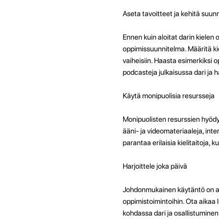
Aseta tavoitteet ja kehitä suun
Ennen kuin aloitat darin kielen
oppimissuunnitelma. Määritä kiel
vaiheisiin. Haasta esimerkiksi opp
podcasteja julkaisussa dari ja h
Käytä monipuolisia resursseja
Monipuolisten resurssien hyödy
ääni- ja videomateriaaleja, inte
parantaa erilaisia ​​kielitaitoja
Harjoittele joka päivä
Johdonmukainen käytäntö on ava
oppimistoimintoihin. Ota aikaa 
kohdassa dari ja osallistuminen 