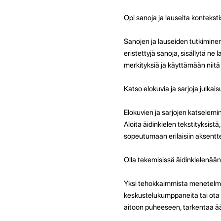
Opi sanoja ja lauseita kontekst
Sanojen ja lauseiden tutkiminen
eristettyjä sanoja, sisällytä n
merkityksiä ja käyttämään niitä 
Katso elokuvia ja sarjoja julkais
Elokuvien ja sarjojen katselemin
Aloita äidinkielen tekstityksistä,
sopeutumaan erilaisiin aksent
Olla tekemisissä äidinkielenään
Yksi tehokkaimmista menetelmistä
keskustelukumppaneita tai ota y
aitoon puheeseen, tarkentaa ään