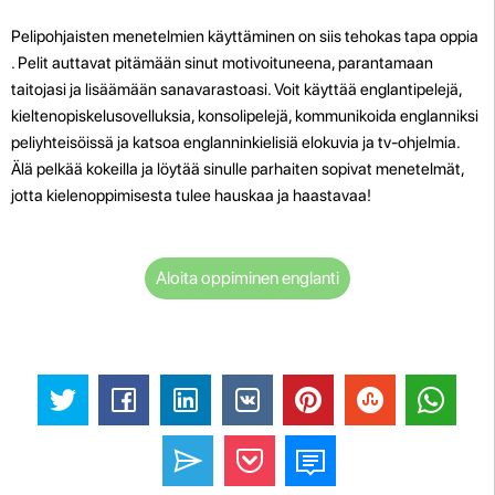
Pelipohjaisten menetelmien käyttäminen on siis tehokas tapa oppia
. Pelit auttavat pitämään sinut motivoituneena, parantamaan
taitojasi ja lisäämään sanavarastoasi. Voit käyttää englantipelejä,
kieltenopiskelusovelluksia, konsolipelejä, kommunikoida englanniksi
peliyhteisöissä ja katsoa englanninkielisiä elokuvia ja tv-ohjelmia.
Älä pelkää kokeilla ja löytää sinulle parhaiten sopivat menetelmät,
jotta kielenoppimisesta tulee hauskaa ja haastavaa!
Aloita oppiminen englanti