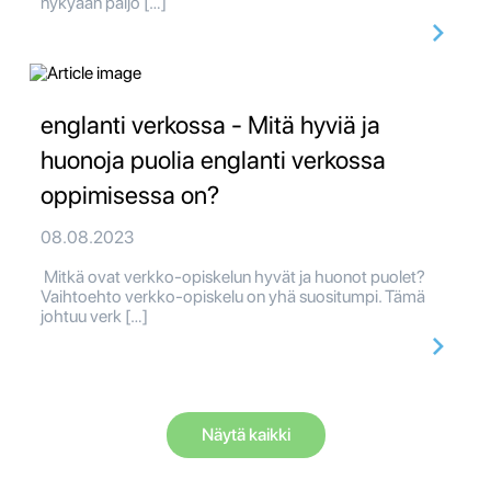
nykyään paljo […]
englanti verkossa - Mitä hyviä ja
huonoja puolia englanti verkossa
oppimisessa on?
08.08.2023
Mitkä ovat verkko-opiskelun hyvät ja huonot puolet?
Vaihtoehto verkko-opiskelu on yhä suositumpi. Tämä
johtuu verk […]
Näytä kaikki