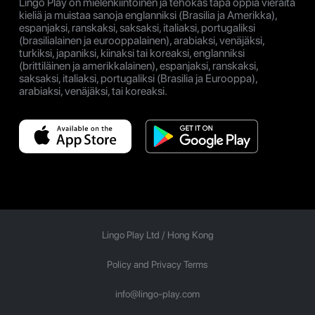
Lingo Play on mielenkiintoinen ja tehokas tapa oppia vieraita
kieliä ja muistaa sanoja englanniksi (Brasilia ja Amerikka),
espanjaksi, ranskaksi, saksaksi, italiaksi, portugaliksi
(brasilialainen ja eurooppalainen), arabiaksi, venäjäksi,
turkiksi, japaniksi, kiinaksi tai koreaksi, englanniksi
(brittiläinen ja amerikkalainen), espanjaksi, ranskaksi,
saksaksi, italiaksi, portugaliksi (Brasilia ja Eurooppa),
arabiaksi, venäjäksi, tai koreaksi.
Lingo Play Ltd /
Hong Kong
Policy and Privacy Terms
info@lingo-play.com