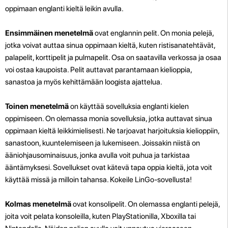
oppimaan englanti kieltä leikin avulla.
Ensimmäinen menetelmä
ovat englannin pelit. On monia pelejä,
jotka voivat auttaa sinua oppimaan kieltä, kuten ristisanatehtävät,
palapelit, korttipelit ja pulmapelit. Osa on saatavilla verkossa ja osaa
voi ostaa kaupoista. Pelit auttavat parantamaan kielioppia,
sanastoa ja myös kehittämään loogista ajattelua.
Toinen menetelmä
on käyttää sovelluksia englanti kielen
oppimiseen. On olemassa monia sovelluksia, jotka auttavat sinua
oppimaan kieltä leikkimielisesti. Ne tarjoavat harjoituksia kielioppiin,
sanastoon, kuuntelemiseen ja lukemiseen. Joissakin niistä on
ääniohjausominaisuus, jonka avulla voit puhua ja tarkistaa
ääntämyksesi. Sovellukset ovat kätevä tapa oppia kieltä, jota voit
käyttää missä ja milloin tahansa. Kokeile LinGo-sovellusta!
Kolmas menetelmä
ovat konsolipelit. On olemassa englanti pelejä,
joita voit pelata konsoleilla, kuten PlayStationilla, Xboxilla tai