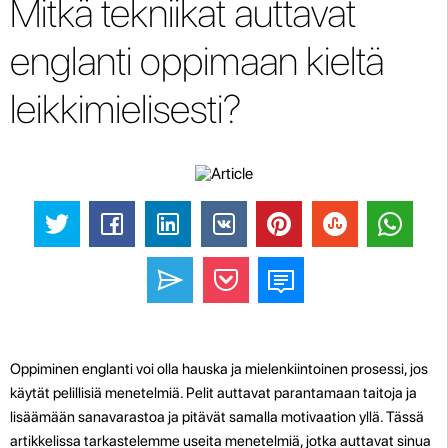
Mitkä tekniikat auttavat
englanti oppimaan kieltä
leikkimielisesti?
Oppiminen englanti voi olla hauska ja mielenkiintoinen prosessi, jos
käytät pelillisiä menetelmiä. Pelit auttavat parantamaan taitoja ja
lisäämään sanavarastoa ja pitävät samalla motivaation yllä. Tässä
artikkelissa tarkastelemme useita menetelmiä, jotka auttavat sinua