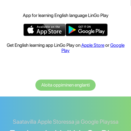
App for learning English language LinGo Play
Get English learning app LinGo Play on
Apple Store
or
Google
Play
Aloita oppiminen englanti
Saatavilla Apple Storessa ja Google Playssa