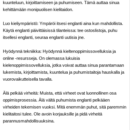
kuunteluun, kirjoittamiseen ja puhumiseen. Tämä auttaa sinua
kehittämään monipuolisen kielitaidon.
Luo kieliympäristö: Ympäröi itsesi englanti aina kun mahdollista.
Käytä englanti päivittäisissä tilanteissa: tee ostoslistoja, puhu
itsellesi englanti, seuraa englanti uutisia jne.
Hyödynnä tekniikka: Hyödynnä kieltenoppimissovelluksia ja
online -resursseja. On olemassa lukuisia
kielenoppimissovelluksia, jotka voivat auttaa sinua parantamaan
lukemista, kirjoittamista, kuuntelua ja puhumistaitoja hauskalla ja
vuorovaikutteisella tavalla.
Älä pelkää virheitä: Muista, että virheet ovat luonnollinen osa
oppimisprosessia. Älä vältä puhumista englanti pelkääen
virheiden tekemisen vuoksi. Mitä enemmän puhut, sitä paremmin
kielitaitosi tulee. Ole avoin korjauksille ja pidä virheitä
parannusmahdollisuuksina.