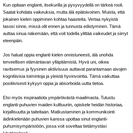
Kun opitaan englanti, itsekurilla ja pysyvyydellä on tärkeä rooli.
Saatat kohdata vaikeuksia, mutta älä epätoivoinen. Muista, että
jokainen kielen oppiminen kohtaa haasteita. Vertaa nykyistä
tasosi sinne, missä olit ennen ja tunnusta edistyminen. Tämä
auttaa sinua näkemään, että voit todella ylittää vaikeudet ja siirryt
eteenpäin.
Jos haluat oppia englanti kielen onnistuneesti, älä unohda
terveellisen elämäntavan ylläpitämistä. Hyvä uni, oikea
ravitsemus ja fyysinen aktiivisuus auttavat parantamaan aivojen
kognitiivisia toimintoja ja yleistä hyvinvointia. Tämä vaikuttaa
positiivisesti kykyyn oppia ja absorboida uutta tietoa.
Etsi myös inspiraatiota ympäröivästä maailmasta. Tutustu
englanti-puhuvien maiden kulttuuriin, opiskele heidän historiaa,
kirjallisuutta ja taiteitaan. Matkustaminen ja kommunikointi
äidinkielenään puhuvien kanssa upottaa sinut englanti-
puhumisympäristöön, jossa voit soveltaa tietämystäsi