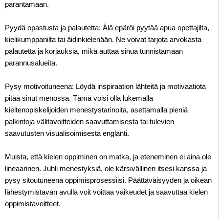
parantamaan.
Pyydä opastusta ja palautetta: Älä epäröi pyytää apua opettajilta,
kielikumppanilta tai äidinkielenään. Ne voivat tarjota arvokasta
palautetta ja korjauksia, mikä auttaa sinua tunnistamaan
parannusalueita.
Pysy motivoituneena: Löydä inspiraation lähteitä ja motivaatiota
pitää sinut menossa. Tämä voisi olla lukemalla
kieltenopiskelijoiden menestystarinoita, asettamalla pieniä
palkintoja välitavoitteiden saavuttamisesta tai tulevien
saavutusten visualisoimisesta englanti.
Muista, että kielen oppiminen on matka, ja eteneminen ei aina ole
lineaarinen. Juhli menestyksiä, ole kärsivällinen itsesi kanssa ja
pysy sitoutuneena oppimisprosessiisi. Päättäväisyyden ja oikean
lähestymistavan avulla voit voittaa vaikeudet ja saavuttaa kielen
oppimistavoitteet.