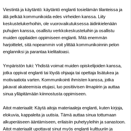
Viestintä ja käytäntö: käytäntö englanti tosielämän tilanteissa ja
älä pelkää kommunikoida edes virheiden kanssa. Liity
keskustelukerhoihin, ole vuorovaikutuksessa äidinkielenään
puhujien kanssa, osallistu verkkokeskusteluihin ja osallistu
muiden oppilaiden oppimiseen englanti. Mitä enemmän
harjoittelet, sitä nopeammin voit ylittää kommunikoinnin pelon
englanniksi ja parantaa kielitaitoasi.
Ympäristön tuki: Yhdistä voimat muiden opiskelijoiden kanssa,
jotka oppivat englanti tai löydä ohjaaja tai opettaja lisätukea ja
motivaatiota varten. Kommunikointi ihmisten kanssa, jotka
jakavat akateemisia etujasi, luo positiivisen ilmapiirin ja auttaa
sinua ylläpitämään kiinnostusta oppimiseen.
Aitot materiaalit: Käytä aitoja materiaaleja englanti, kuten kirjoja,
elokuvia, kappaleita ja uutisia. Tämä auttaa sinua tottumaan
alkuperäiseen ääntämiseen, erilaisiin puhetyyleihin ja sanastoon.
Aitot materiaalit upottavat sinut myös englanti kulttuuriin ja