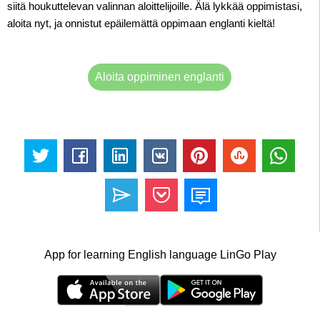
siitä houkuttelevan valinnan aloittelijoille. Älä lykkää oppimistasi,
aloita nyt, ja onnistut epäilemättä oppimaan englanti kieltä!
Aloita oppiminen englanti
App for learning English language LinGo Play