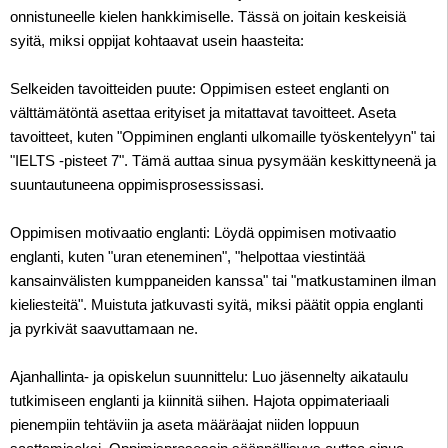
onnistuneelle kielen hankkimiselle. Tässä on joitain keskeisiä
syitä, miksi oppijat kohtaavat usein haasteita:
Selkeiden tavoitteiden puute: Oppimisen esteet englanti on
välttämätöntä asettaa erityiset ja mitattavat tavoitteet. Aseta
tavoitteet, kuten "Oppiminen englanti ulkomaille työskentelyyn" tai
"IELTS -pisteet 7". Tämä auttaa sinua pysymään keskittyneenä ja
suuntautuneena oppimisprosessissasi.
Oppimisen motivaatio englanti: Löydä oppimisen motivaatio
englanti, kuten "uran eteneminen", "helpottaa viestintää
kansainvälisten kumppaneiden kanssa" tai "matkustaminen ilman
kieliesteitä". Muistuta jatkuvasti syitä, miksi päätit oppia englanti
ja pyrkivät saavuttamaan ne.
Ajanhallinta- ja opiskelun suunnittelu: Luo jäsennelty aikataulu
tutkimiseen englanti ja kiinnitä siihen. Hajota oppimateriaali
pienempiin tehtäviin ja aseta määräajat niiden loppuun