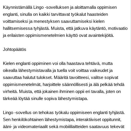
Käynnistämällä Lingo -sovelluksen ja aloittamalla oppimisen
englanti, sinulla on kaikki tarvittavat työkalut haasteiden
voittamiseksi ja menestyksen saavuttamiseksi kielen
hallitsemisessa tyhjästä. Muista, että jatkuva käytäntö, motivaatio
ja erilaisten oppimismenetelmien käyttö ovat avaintekijöitä.
Johtopäätös
Kielen englanti oppiminen voi olla haastava tehtävä, mutta
oikealla lähestymistavalla ja tuella voit voittaa vaikeudet ja
saavuttaa halutut tulokset. Määritä tavoitteesi, valitse sopivat
oppimismenetelmät, harjoittele säännöllisesti ja älä pelkää tehdä
virheitä. Muista, että jokainen ihminen oppii eri tavalla, joten on
tärkeää löytää sinulle sopiva lähestymistapa.
Lingo -sovellus on tehokas työkalu oppimiseen englanti tyhjästä.
Sen henkilökohtainen lähestymistapa, interaktiiviset oppitunnit,
ääni- ja videomateriaalit sekä mobiililaitteiden saatavuus tekevät