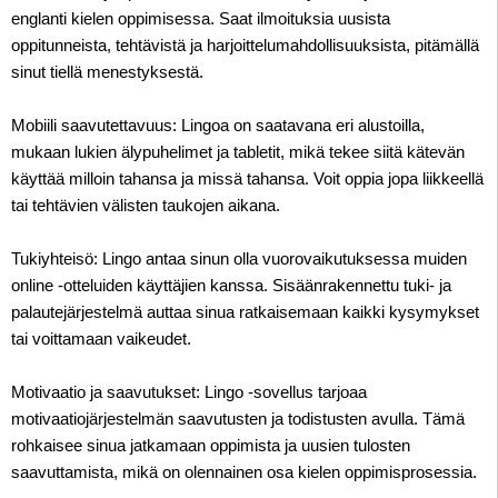
englanti kielen oppimisessa. Saat ilmoituksia uusista
oppitunneista, tehtävistä ja harjoittelumahdollisuuksista, pitämällä
sinut tiellä menestyksestä.
Mobiili saavutettavuus: Lingoa on saatavana eri alustoilla,
mukaan lukien älypuhelimet ja tabletit, mikä tekee siitä kätevän
käyttää milloin tahansa ja missä tahansa. Voit oppia jopa liikkeellä
tai tehtävien välisten taukojen aikana.
Tukiyhteisö: Lingo antaa sinun olla vuorovaikutuksessa muiden
online -otteluiden käyttäjien kanssa. Sisäänrakennettu tuki- ja
palautejärjestelmä auttaa sinua ratkaisemaan kaikki kysymykset
tai voittamaan vaikeudet.
Motivaatio ja saavutukset: Lingo -sovellus tarjoaa
motivaatiojärjestelmän saavutusten ja todistusten avulla. Tämä
rohkaisee sinua jatkamaan oppimista ja uusien tulosten
saavuttamista, mikä on olennainen osa kielen oppimisprosessia.