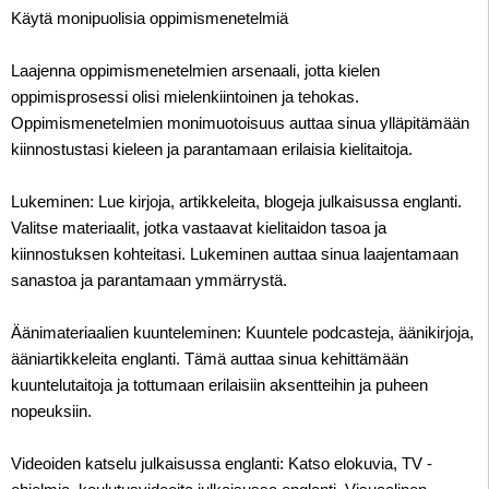
Käytä monipuolisia oppimismenetelmiä
Laajenna oppimismenetelmien arsenaali, jotta kielen
oppimisprosessi olisi mielenkiintoinen ja tehokas.
Oppimismenetelmien monimuotoisuus auttaa sinua ylläpitämään
kiinnostustasi kieleen ja parantamaan erilaisia ​​kielitaitoja.
Lukeminen: Lue kirjoja, artikkeleita, blogeja julkaisussa englanti.
Valitse materiaalit, jotka vastaavat kielitaidon tasoa ja
kiinnostuksen kohteitasi. Lukeminen auttaa sinua laajentamaan
sanastoa ja parantamaan ymmärrystä.
Äänimateriaalien kuunteleminen: Kuuntele podcasteja, äänikirjoja,
ääniartikkeleita englanti. Tämä auttaa sinua kehittämään
kuuntelutaitoja ja tottumaan erilaisiin aksentteihin ja puheen
nopeuksiin.
Videoiden katselu julkaisussa englanti: Katso elokuvia, TV -