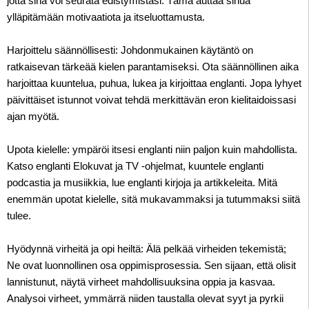
jotta sinä voi seurata edistymistäsi. Tämä auttaa sinua
ylläpitämään motivaatiota ja itseluottamusta.
Harjoittelu säännöllisesti: Johdonmukainen käytäntö on
ratkaisevan tärkeää kielen parantamiseksi. Ota säännöllinen aika
harjoittaa kuuntelua, puhua, lukea ja kirjoittaa englanti. Jopa lyhyet
päivittäiset istunnot voivat tehdä merkittävän eron kielitaidoissasi
ajan myötä.
Upota kielelle: ympäröi itsesi englanti niin paljon kuin mahdollista.
Katso englanti Elokuvat ja TV -ohjelmat, kuuntele englanti
podcastia ja musiikkia, lue englanti kirjoja ja artikkeleita. Mitä
enemmän upotat kielelle, sitä mukavammaksi ja tutummaksi siitä
tulee.
Hyödynnä virheitä ja opi heiltä: Älä pelkää virheiden tekemistä;
Ne ovat luonnollinen osa oppimisprosessia. Sen sijaan, että olisit
lannistunut, näytä virheet mahdollisuuksina oppia ja kasvaa.
Analysoi virheet, ymmärrä niiden taustalla olevat syyt ja pyrkii