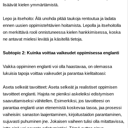
lisäävät kielen ymmärtämistä.
Lepo ja itsehoito: Älä unohda pitää taukoja rentoutua ja ladata
ennen uusien oppimistehtävien hoitamista. Lepolla ja itsehoitolla
on merkittävä rooli onnistuneessa kielen hankkimisessa, koska
ne antavat mielesi levätä ja käsitellä tietoja.
Subtopic 2: Kuinka voittaa vaikeudet oppimisessa englanti
Vaikka oppiminen englanti voi olla haastavaa, on olemassa
lukuisia tapoja voittaa vaikeudet ja parantaa kielitaitoasi:
Aseta selkeät tavoitteet: Aseta selkeät ja realistiset oppimisen
tavoitteet englanti. Hajota ne pieniksi askeleiksi edistymisen
saavuttamiseksi vähitellen. Esimerkiksi, jos tavoitteesi on
parantaa englanti uran etenemistä koskevaa tasoa, jaa prosessi
vaiheisiin: sanaston laajentaminen, kirjoitustaidon parantaminen,
sujuvasti puhuminen jne. Jokaisen vaiheen tulisi olla mitattavissa,