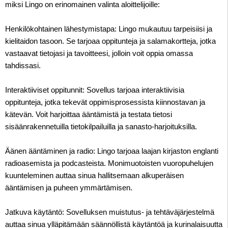
miksi Lingo on erinomainen valinta aloittelijoille:
Henkilökohtainen lähestymistapa: Lingo mukautuu tarpeisiisi ja
kielitaidon tasoon. Se tarjoaa oppitunteja ja salamakortteja, jotka
vastaavat tietojasi ja tavoitteesi, jolloin voit oppia omassa
tahdissasi.
Interaktiiviset oppitunnit: Sovellus tarjoaa interaktiivisia
oppitunteja, jotka tekevät oppimisprosessista kiinnostavan ja
kätevän. Voit harjoittaa ääntämistä ja testata tietosi
sisäänrakennetuilla tietokilpailuilla ja sanasto-harjoituksilla.
Äänen ääntäminen ja radio: Lingo tarjoaa laajan kirjaston englanti
radioasemista ja podcasteista. Monimuotoisten vuoropuhelujen
kuunteleminen auttaa sinua hallitsemaan alkuperäisen
ääntämisen ja puheen ymmärtämisen.
Jatkuva käytäntö: Sovelluksen muistutus- ja tehtäväjärjestelmä
auttaa sinua ylläpitämään säännöllistä käytäntöä ja kurinalaisuutta