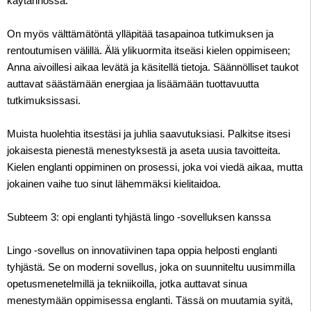
käytännössä.
On myös välttämätöntä ylläpitää tasapainoa tutkimuksen ja
rentoutumisen välillä. Älä ylikuormita itseäsi kielen oppimiseen;
Anna aivoillesi aikaa levätä ja käsitellä tietoja. Säännölliset taukot
auttavat säästämään energiaa ja lisäämään tuottavuutta
tutkimuksissasi.
Muista huolehtia itsestäsi ja juhlia saavutuksiasi. Palkitse itsesi
jokaisesta pienestä menestyksestä ja aseta uusia tavoitteita.
Kielen englanti oppiminen on prosessi, joka voi viedä aikaa, mutta
jokainen vaihe tuo sinut lähemmäksi kielitaidoa.
Subteem 3: opi englanti tyhjästä lingo -sovelluksen kanssa
Lingo -sovellus on innovatiivinen tapa oppia helposti englanti
tyhjästä. Se on moderni sovellus, joka on suunniteltu uusimmilla
opetusmenetelmillä ja tekniikoilla, jotka auttavat sinua
menestymään oppimisessa englanti. Tässä on muutamia syitä,