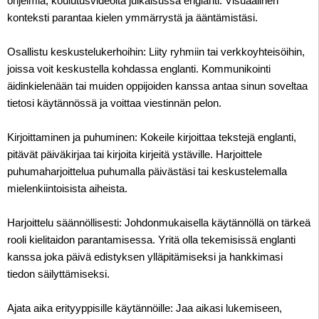
ohjelmia, koulutusvideoita julkaisussa englanti. Visuaalinen
konteksti parantaa kielen ymmärrystä ja ääntämistäsi.
Osallistu keskustelukerhoihin: Liity ryhmiin tai verkkoyhteisöihin,
joissa voit keskustella kohdassa englanti. Kommunikointi
äidinkielenään tai muiden oppijoiden kanssa antaa sinun soveltaa
tietosi käytännössä ja voittaa viestinnän pelon.
Kirjoittaminen ja puhuminen: Kokeile kirjoittaa tekstejä englanti,
pitävät päiväkirjaa tai kirjoita kirjeitä ystäville. Harjoittele
puhumaharjoittelua puhumalla päivästäsi tai keskustelemalla
mielenkiintoisista aiheista.
Harjoittelu säännöllisesti: Johdonmukaisella käytännöllä on tärkeä
rooli kielitaidon parantamisessa. Yritä olla tekemisissä englanti
kanssa joka päivä edistyksen ylläpitämiseksi ja hankkimasi
tiedon säilyttämiseksi.
Ajata aika erityyppisille käytännöille: Jaa aikasi lukemiseen,