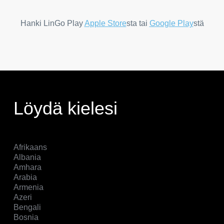
Hanki LinGo Play
Apple Store
sta tai
Google Play
stä
Löydä kielesi
Afrikaans
Albania
Amhara
Arabia
Armenia
Azeri
Bengali
Bosnia