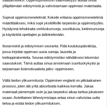
saattamiseksi. Oppimisprosessin säännöllisyys auttaa sinua
ylläpitämään edistymistä ja vahvistamaan oppimiasi materiaalia.
Sopivat oppimismenetelmät: Kokeile erilaisia ​​oppimismenetelmiä
määrittääksesi, mikä sopii yksilöllisille tarpeisiisi ja oppimistyyliisi.
Hyödynnä tehokkaita verkkokursseja, sovelluksia, kieliresursseja
ja käytäntöä opettajien ja äidinkielenään.
Itsearviointi ja edistymisen seuranta: Pidä koulutuspäiväkirja,
jossa kirjoitat oppimasi uusia sanoja, lauseita ja
kielioppirakenteita. Seuraa edistymistäsi nähdäksesi tekemäsi
saavutukset. Tämä auttaa sinua arvioimaan suorituskykyäsi ja
tarjoamaan lisämotivaatiota jatko -oppimiseen.
Vältä tiedon ylikuormitusta: Oppiminen englanti on pitkäaikainen
prosessi, joten älä yritä absorboida kaikkea kerralla. Jakaa
materiaali pienempiin osiin ja jaa tarpeeksi aikaa tarttua jokaiseen
osaan. Asteittainen lähestymistapa antaa sinun vahvistaa uutta
tietoa ja estää tiedon ylikuormituksen.