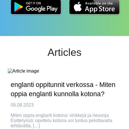
Articles
englanti oppitunnit verkossa - Miten
oppia englanti kunnolla kotona?
08.08.2023
Miten oppia englanti kotona: vinkkejä ja neuvoja
Esittelyssä: opettelu kotona voi tuntua pelottavalta
tehtävältä, […]