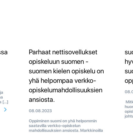
ssa
Parhaat nettisovellukset
su
opiskeluun suomen -
hy
suomen kielen opiskelu on
su
yhä helpompaa verkko-
op
opiskelumahdollisuuksien
08.
ja
na
ansiosta.
a […]
Mitk
huon
08.08.2023
opis
joht
Oppiminen suomi on yhä helpommin
saatavilla verkko-opiskelun
mahdollisuuksien ansiosta. Markkinoilla