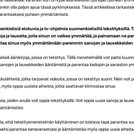
nkin olla paljon apua tässä pyrkimyksessä. Tässä artikkelissa tarkaste
parantaaksesi puheen ymmärtämistä.
enkielisiä elokuvia ja tv-ohjelmia suomenkielisillä tekstityksillä.
 ja lauseita, joita sinun on vaikea ymmärtää, ja painamaan ne pa
uttaa sinua myös ymmärtämään paremmin sanojen ja lausekkeiden
isiä äänikirjoja, joissa on tekstitys. Tällä menetelmällä voit paitsi kuu
ta sanojen ja lausekkeiden ääntämistä ja parantaa kieliopin ja sanaston 
kolähteitä, jotka tarjoavat videoita, joissa on tekstitys suomi. Näin voit 
 myös oppia uusista aiheista, jotka saattavat kiinnostaa sinua.
sia, joiden avulla voit oppia tekstityksillä. Voit oppia uusia sanoja ja lau
 ääntämistäsi.
a, että tekstitysmenetelmän käyttäminen on loistava tapa parantaa su
aitsi parantaa sanavarastoasi ja ääntämistäsi myös oppia uusia aiheita,