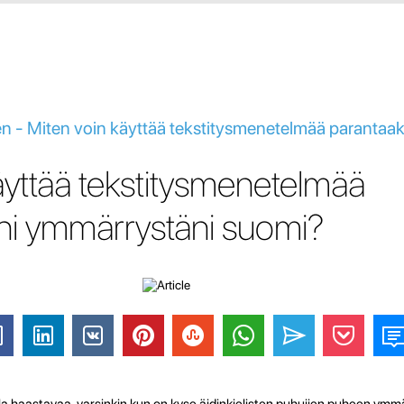
 - Miten voin käyttää tekstitysmenetelmää parantaak
äyttää tekstitysmenetelmää
ni ymmärrystäni suomi?
la haastavaa, varsinkin kun on kyse äidinkielisten puhujien puheen ymm