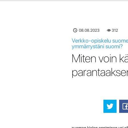
08.08.2023
312
Verkko-opiskelu suomen
ymmärrystäni suomi?
Miten voin k
parantaakse
suomen kielen oppiminen voi ol