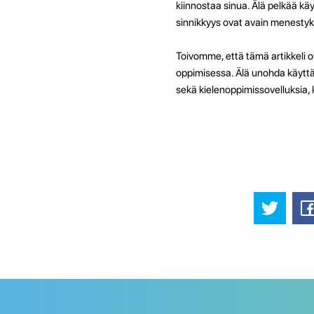
kiinnostaa sinua. Älä pelkää kä
sinnikkyys ovat avain menesty
Toivomme, että tämä artikkeli o
oppimisessa. Älä unohda käyttää
sekä kielenoppimissovelluksia,