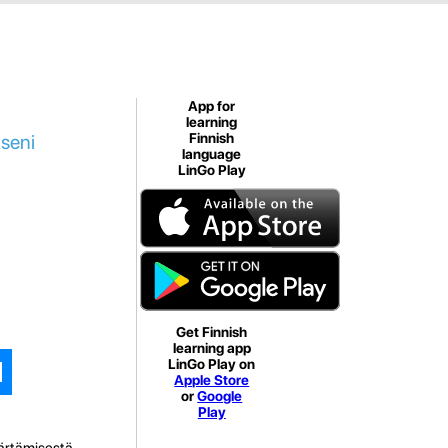
App for
learning
seni
Finnish
language
LinGo Play
Get Finnish
learning app
LinGo Play on
Apple Store
or
Google
Play
ärtämisestä.