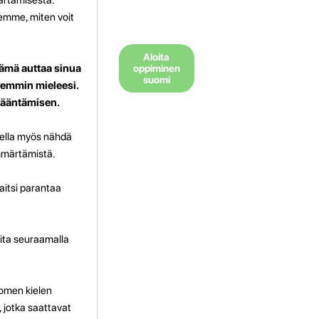
lemme, miten voit
Aloita
 Tämä auttaa sinua
oppiminen
suomi
remmin mieleesi.
 ääntämisen.
nnella myös nähdä
ymmärtämistä.
paitsi parantaa
seita seuraamalla
omen kielen
 jotka saattavat