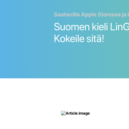
Saatavilla Apple Storessa ja
Suomen kieli LinG
Kokeile sitä!