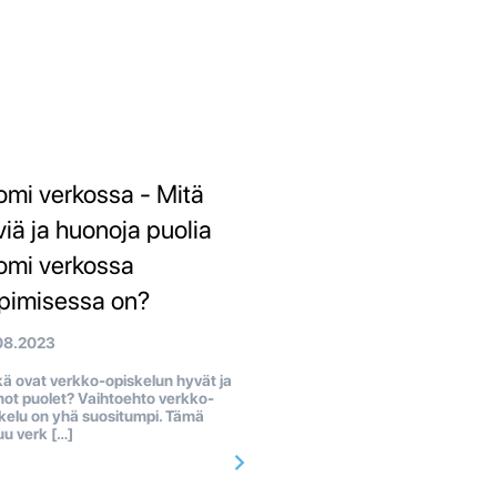
omi verkossa - Mitä
viä ja huonoja puolia
omi verkossa
pimisessa on?
08.2023
ä ovat verkko-opiskelun hyvät ja
ot puolet? Vaihtoehto verkko-
kelu on yhä suositumpi. Tämä
uu verk […]