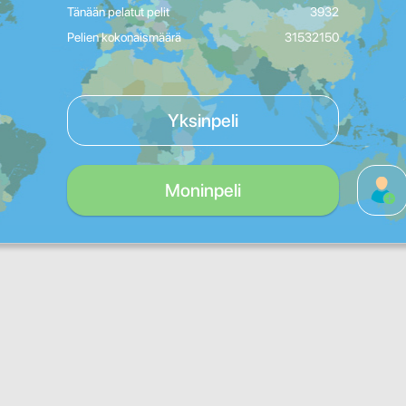
Tänään pelatut pelit
3932
Pelien kokonaismäärä
31532150
Yksinpeli
Moninpeli