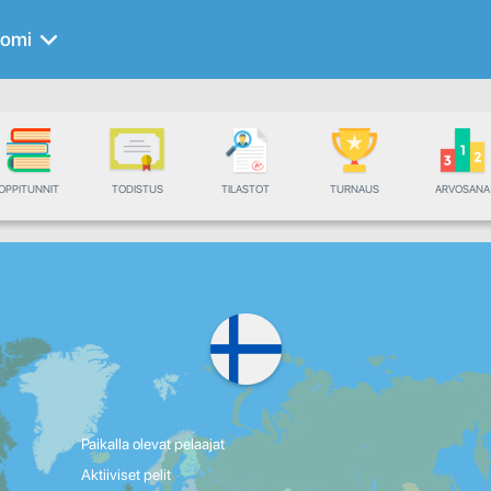
uomi
OPPITUNNIT
TODISTUS
TILASTOT
TURNAUS
ARVOSANA
Paikalla olevat pelaajat
Aktiiviset pelit