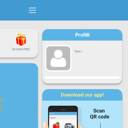
Profiili
30 DAYS FREE
Taso
|
Edistyminen
Ma
Ti
Ke
To