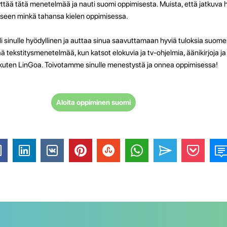
yttää tätä menetelmää ja nauti suomi oppimisesta. Muista, että jatkuva ha
kseen minkä tahansa kielen oppimisessa.
li sinulle hyödyllinen ja auttaa sinua saavuttamaan hyviä tuloksia suome
 tekstitysmenetelmää, kun katsot elokuvia ja tv-ohjelmia, äänikirjoja ja
 kuten LinGoa. Toivotamme sinulle menestystä ja onnea oppimisessa!
Aloita oppiminen suomi