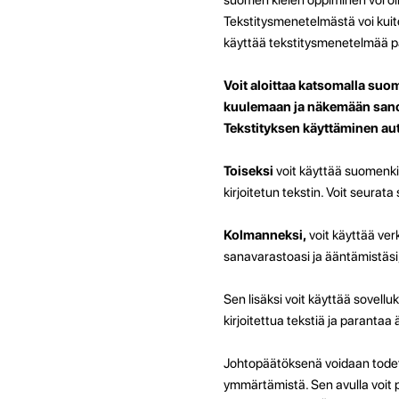
Tekstitysmenetelmästä voi kuite
käyttää tekstitysmenetelmää 
Voit aloittaa katsomalla suom
kuulemaan ja näkemään sanoja
Tekstityksen käyttäminen a
Toiseksi
voit käyttää suomenkiel
kirjoitetun tekstin. Voit seura
Kolmanneksi,
voit käyttää verk
sanavarastoasi ja ääntämistäsi,
Sen lisäksi voit käyttää sovelluk
kirjoitettua tekstiä ja parantaa
Johtopäätöksenä voidaan todet
ymmärtämistä. Sen avulla voit p