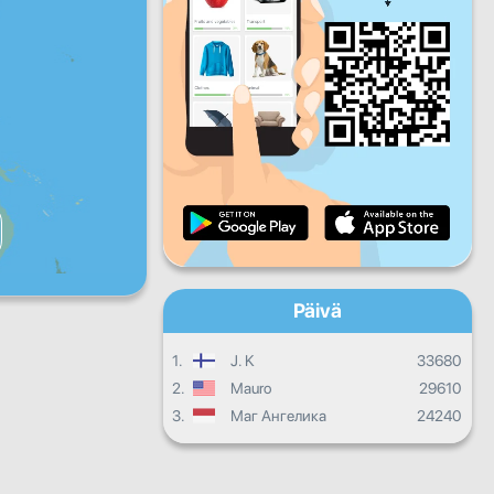
Pe
La
Su
Päivittäinen edistyminen
Kuukausittainen edistyminen
Todistus
Kokonaisedistyminen
Päivä
1.
J. K
33680
2.
Mauro
29610
3.
Маг Ангелика
24240