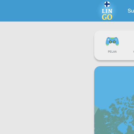
S
PELAA