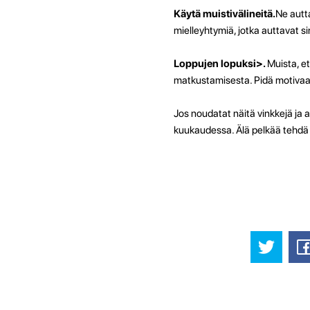
Käytä muistivälineitä.
Ne autta
mielleyhtymiä, jotka auttavat 
Loppujen lopuksi>.
Muista, et
matkustamisesta. Pidä motivaati
Jos noudatat näitä vinkkejä ja a
kuukaudessa. Älä pelkää tehdä v