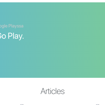
ogle Playssa
o Play.
Articles