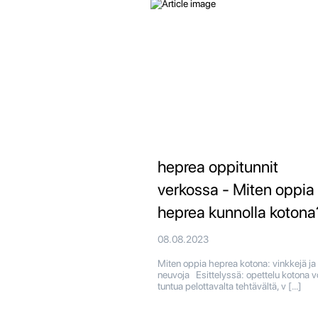
heprea oppitunnit
verkossa - Miten oppia
heprea kunnolla kotona
08.08.2023
Miten oppia heprea kotona: vinkkejä ja
neuvoja Esittelyssä: opettelu kotona v
tuntua pelottavalta tehtävältä, v […]