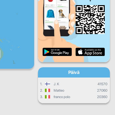
Pe
La
Su
Päivittäinen edistyminen
Kuukausittainen edistyminen
Todistus
Kokonaisedistyminen
Päivä
1.
J. K
41570
2.
Matteo
27060
3.
franco polo
20360