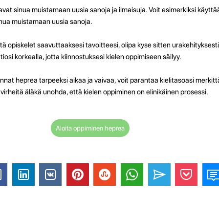
vat sinua muistamaan uusia sanoja ja ilmaisuja. Voit esimerkiksi käyttää
sinua muistamaan uusia sanoja.
tä opiskelet saavuttaaksesi tavoitteesi, olipa kyse sitten urakehityksestä
osi korkealla, jotta kiinnostuksesi kielen oppimiseen säilyy.
nnat heprea tarpeeksi aikaa ja vaivaa, voit parantaa kielitasoasi merkitt
irheitä äläkä unohda, että kielen oppiminen on elinikäinen prosessi.
Aloita oppiminen heprea