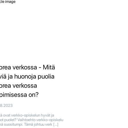
prea verkossa - Mitä
viä ja huonoja puolia
prea verkossa
pimisessa on?
08.2023
ä ovat verkko-opiskelun hyvät ja
ot puolet? Vaihtoehto verkko-opiskelu
hä suositumpi. Tämä johtuu verk […]