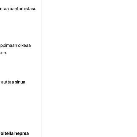
rantaa ääntämistäsi.
oppimaan oikeaa
sen.
n auttaa sinua
joitella heprea