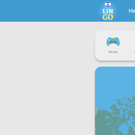
He
PELAA