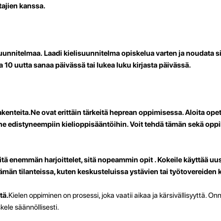
tajien kanssa.
suunnitelmaa.
Laadi kielisuunnitelma opiskelua varten ja noudata si
a 10 uutta sanaa päivässä tai lukea luku kirjasta päivässä.
akenteita.
Ne ovat erittäin tärkeitä heprean oppimisessa. Aloita ope
ne edistyneempiin kielioppisääntöihin. Voit tehdä tämän sekä oppik
tä enemmän harjoittelet, sitä nopeammin opit . Kokeile käyttää uus
ielämän tilanteissa, kuten keskusteluissa ystävien tai työtovereiden
tä.
Kielen oppiminen on prosessi, joka vaatii aikaa ja kärsivällisyyttä. On
skele säännöllisesti.