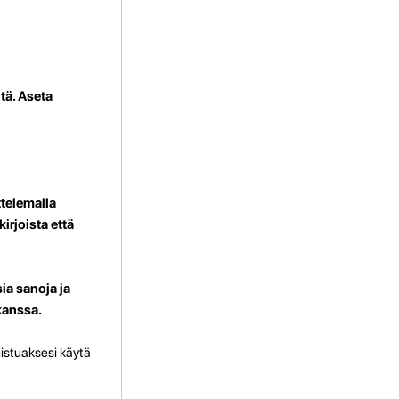
tä. Aseta
ttelemalla
irjoista että
ia sanoja ja
 kanssa.
nistuaksesi käytä