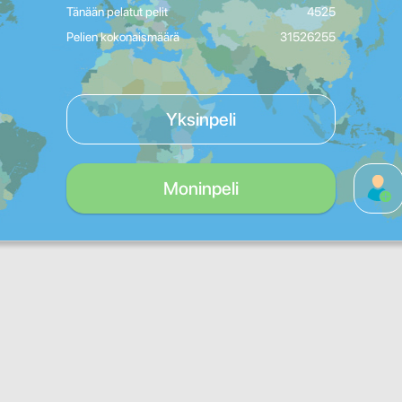
Tänään pelatut pelit
4525
Pelien kokonaismäärä
31526255
Yksinpeli
Moninpeli