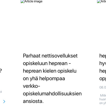
Parhaat nettisovellukset
he
opiskeluun heprean -
hy
?
heprean kielen opiskelu
he
on yhä helpompaa
op
verkko-
08.
oi
opiskelumahdollisuuksien
Mitk
huon
ansiosta.
on y