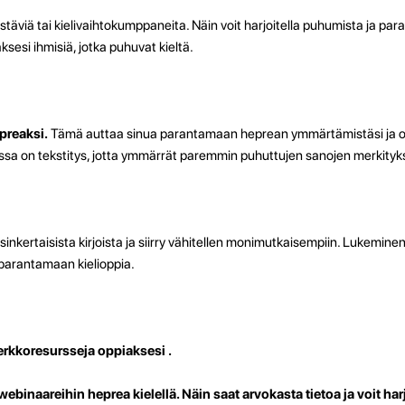
ystäviä tai kielivaihtokumppaneita. Näin voit harjoitella puhumista ja pa
sesi ihmisiä, jotka puhuvat kieltä.
epreaksi.
Tämä auttaa sinua parantamaan heprean ymmärtämistäsi ja 
oissa on tekstitys, jotta ymmärrät paremmin puhuttujen sanojen merkityk
ksinkertaisista kirjoista ja siirry vähitellen monimutkaisempiin. Lukemine
parantamaan kielioppia.
erkkoresursseja oppiaksesi .
 webinaareihin heprea kielellä
. Näin saat arvokasta tietoa ja voit har