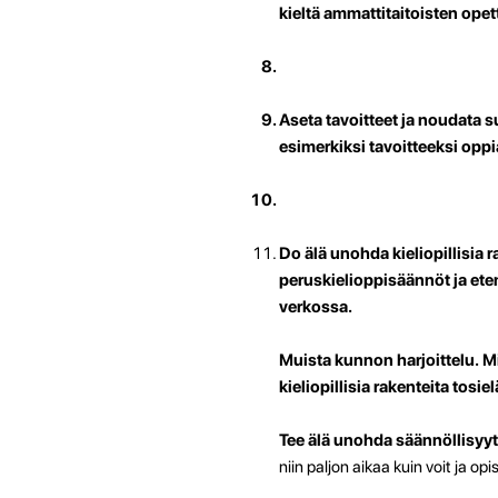
kieltä ammattitaitoisten opet
Aseta tavoitteet ja noudata 
esimerkiksi tavoitteeksi oppi
Do älä unohda kieliopillisia r
peruskielioppisäännöt ja ete
verkossa.
Muista kunnon harjoittelu.
Mi
kieliopillisia rakenteita tos
Tee
älä unohda säännöllisyyt
niin paljon aikaa kuin voit ja opi