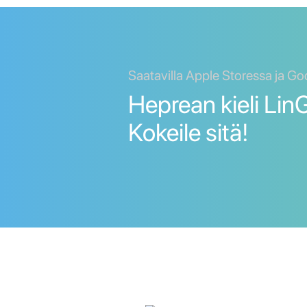
Saatavilla Apple Storessa ja Go
Heprean kieli LinG
Kokeile sitä!