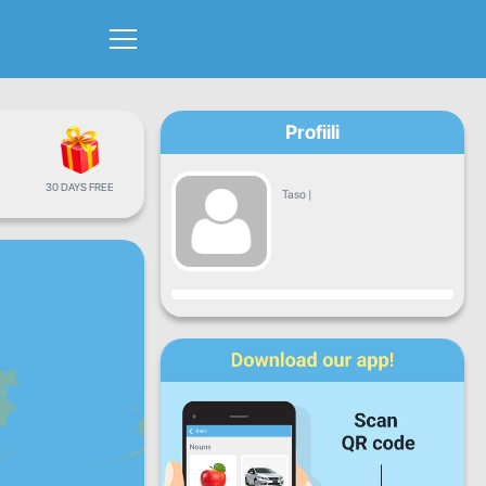
Profiili
30 DAYS FREE
Taso
|
Edistyminen
Ma
Ti
Ke
To