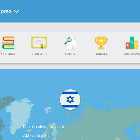
prea
OPPITUNNIT
TODISTUS
TILASTOT
TURNAUS
ARVOSANA
Paikalla olevat pelaajat
Aktiiviset pelit