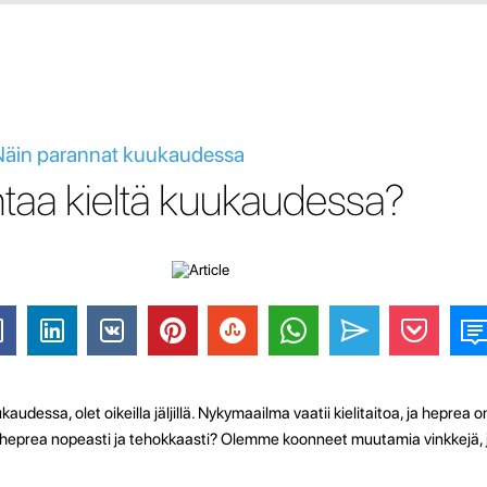
 Näin parannat kuukaudessa
taa kieltä kuukaudessa?
audessa, olet oikeilla jäljillä. Nykymaailma vaatii kielitaitoa, ja heprea o
 heprea nopeasti ja tehokkaasti? Olemme koonneet muutamia vinkkejä, j