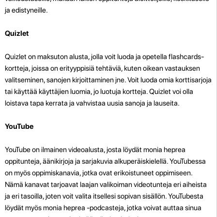
ja edistyneille.
Quizlet
Quizlet on maksuton alusta, jolla voit luoda ja opetella flashcards-
kortteja, joissa on erityyppisiä tehtäviä, kuten oikean vastauksen
valitseminen, sanojen kirjoittaminen jne. Voit luoda omia korttisarjoja
tai käyttää käyttäjien luomia, jo luotuja kortteja. Quizlet voi olla
loistava tapa kerrata ja vahvistaa uusia sanoja ja lauseita.
YouTube
YouTube on ilmainen videoalusta, josta löydät monia heprea
oppitunteja, äänikirjoja ja sarjakuvia alkuperäiskielellä. YouTubessa
on myös oppimiskanavia, jotka ovat erikoistuneet oppimiseen.
Nämä kanavat tarjoavat laajan valikoiman videotunteja eri aiheista
ja eri tasoilla, joten voit valita itsellesi sopivan sisällön. YouTubesta
löydät myös monia heprea -podcasteja, jotka voivat auttaa sinua