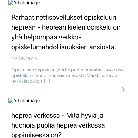
Parhaat nettisovellukset opiskeluun
heprean - heprean kielen opiskelu on
yhä helpompaa verkko-
opiskelumahdollisuuksien ansiosta.
08.08.2023
Oppiminen heprea on yhä helpommin saatavilla verkko-
opiskelun mahdollisuuksien ansiosta. Markkinoilla on
nykyään paljon […]
heprea verkossa - Mitä hyviä ja
huonoja puolia heprea verkossa
oppimisessa on?