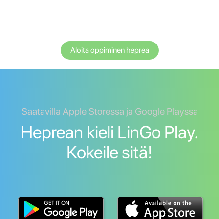
Aloita oppiminen heprea
Saatavilla Apple Storessa ja Google Playssa
Heprean kieli LinGo Play.
Kokeile sitä!