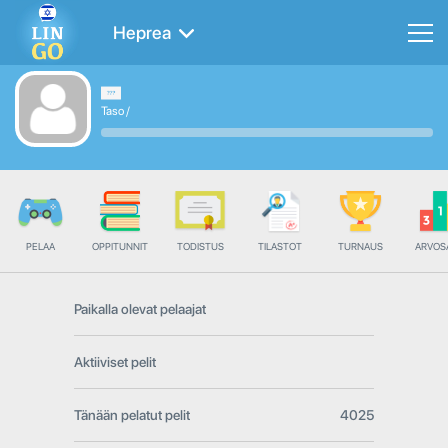
Heprea
Taso
/
PELAA
OPPITUNNIT
TODISTUS
TILASTOT
TURNAUS
ARVOS
Paikalla olevat pelaajat
Aktiiviset pelit
Tänään pelatut pelit
4025