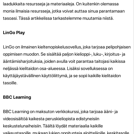
laadukkaita resursseja ja materiaaleja. On kuitenkin olemassa
monia ilmaisia resursseja, jotka voivat auttaa sinua parantamaan
tasoasi. Tässä artikkelissa tarkastelemme muutamia niistä.
LinGo Play
LinGo on ilmainen kieltenopiskelusovellus, joka tarjoaa pelipohjaisen
oppimisen muodon. Se sisältää paljon kielioppi-, luku-, kirjoitus- ja
ääntämisharjoituksia, joiden avulla voit parantaa taitojasi kaikissa
neljässä kielitaidon osa-alueessa. Lisäksi sovelluksessa on
käyttäjäystävällinen käyttöliittymä, ja se sopii kaikille kielitaidon
tasoille.
BBC Learning
BBC Learning on maksuton verkkokurssi, joka tarjoaa ääni- ja
videosisältöä kaikesta peruskieliopista edistyneisiin
keskustelunaiheisiin. Täältä löydät materiaalia kaikille
vaikeustasoille, mukaan lukien oppitunteja aloittelijoille, keskitasolle