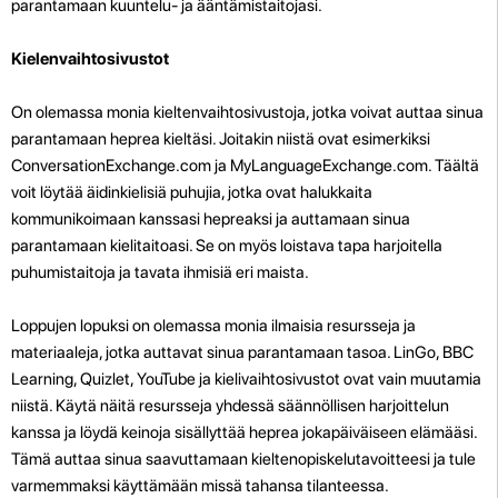
parantamaan kuuntelu- ja ääntämistaitojasi.
Kielenvaihtosivustot
On olemassa monia kieltenvaihtosivustoja, jotka voivat auttaa sinua
parantamaan heprea kieltäsi. Joitakin niistä ovat esimerkiksi
ConversationExchange.com ja MyLanguageExchange.com. Täältä
voit löytää äidinkielisiä puhujia, jotka ovat halukkaita
kommunikoimaan kanssasi hepreaksi ja auttamaan sinua
parantamaan kielitaitoasi. Se on myös loistava tapa harjoitella
puhumistaitoja ja tavata ihmisiä eri maista.
Loppujen lopuksi on olemassa monia ilmaisia resursseja ja
materiaaleja, jotka auttavat sinua parantamaan tasoa. LinGo, BBC
Learning, Quizlet, YouTube ja kielivaihtosivustot ovat vain muutamia
niistä. Käytä näitä resursseja yhdessä säännöllisen harjoittelun
kanssa ja löydä keinoja sisällyttää heprea jokapäiväiseen elämääsi.
Tämä auttaa sinua saavuttamaan kieltenopiskelutavoitteesi ja tule
varmemmaksi käyttämään missä tahansa tilanteessa.