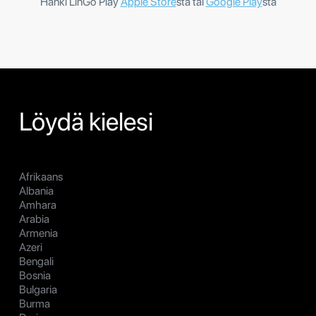
Hanki LinGo Play
Apple Store
sta tai
Google Play
stä
Löydä kielesi
Afrikaans
Albania
Amhara
Arabia
Armenia
Azeri
Bengali
Bosnia
Bulgaria
Burma