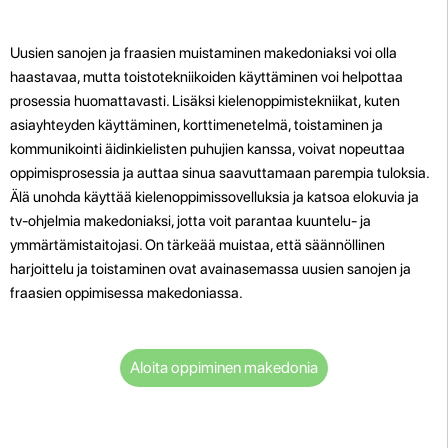
Uusien sanojen ja fraasien muistaminen makedoniaksi voi olla
haastavaa, mutta toistotekniikoiden käyttäminen voi helpottaa
prosessia huomattavasti. Lisäksi kielenoppimistekniikat, kuten
asiayhteyden käyttäminen, korttimenetelmä, toistaminen ja
kommunikointi äidinkielisten puhujien kanssa, voivat nopeuttaa
oppimisprosessia ja auttaa sinua saavuttamaan parempia tuloksia.
Älä unohda käyttää kielenoppimissovelluksia ja katsoa elokuvia ja
tv-ohjelmia makedoniaksi, jotta voit parantaa kuuntelu- ja
ymmärtämistaitojasi. On tärkeää muistaa, että säännöllinen
harjoittelu ja toistaminen ovat avainasemassa uusien sanojen ja
fraasien oppimisessa makedoniassa.
Aloita oppiminen makedonia