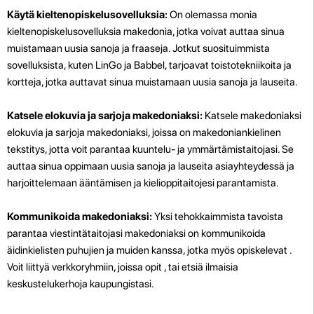
Käytä kieltenopiskelusovelluksia:
On olemassa monia
kieltenopiskelusovelluksia makedonia, jotka voivat auttaa sinua
muistamaan uusia sanoja ja fraaseja. Jotkut suosituimmista
sovelluksista, kuten LinGo ja Babbel, tarjoavat toistotekniikoita ja
kortteja, jotka auttavat sinua muistamaan uusia sanoja ja lauseita.
Katsele elokuvia ja sarjoja makedoniaksi:
Katsele makedoniaksi
elokuvia ja sarjoja makedoniaksi, joissa on makedoniankielinen
tekstitys, jotta voit parantaa kuuntelu- ja ymmärtämistaitojasi. Se
auttaa sinua oppimaan uusia sanoja ja lauseita asiayhteydessä ja
harjoittelemaan ääntämisen ja kielioppitaitojesi parantamista.
Kommunikoida makedoniaksi:
Yksi tehokkaimmista tavoista
parantaa viestintätaitojasi makedoniaksi on kommunikoida
äidinkielisten puhujien ja muiden kanssa, jotka myös opiskelevat .
Voit liittyä verkkoryhmiin, joissa opit , tai etsiä ilmaisia
keskustelukerhoja kaupungistasi.