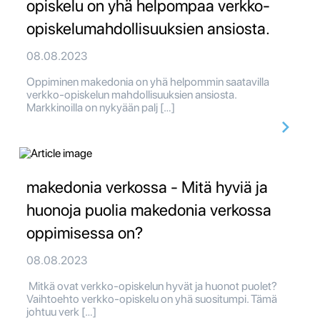
opiskelu on yhä helpompaa verkko-
opiskelumahdollisuuksien ansiosta.
08.08.2023
Oppiminen makedonia on yhä helpommin saatavilla
verkko-opiskelun mahdollisuuksien ansiosta.
Markkinoilla on nykyään palj […]
makedonia verkossa - Mitä hyviä ja
huonoja puolia makedonia verkossa
oppimisessa on?
08.08.2023
Mitkä ovat verkko-opiskelun hyvät ja huonot puolet?
Vaihtoehto verkko-opiskelu on yhä suositumpi. Tämä
johtuu verk […]