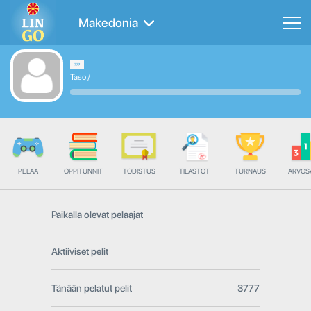
Makedonia
Taso
/
PELAA
OPPITUNNIT
TODISTUS
TILASTOT
TURNAUS
ARVOS
Paikalla olevat pelaajat
Aktiiviset pelit
Tänään pelatut pelit
3777