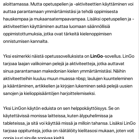
aloittamassa. Mutta opetuspelien ja -aktiviteettien käyttäminen voi
auttaa parantamaan ymmärtämistäsi ja tehdä oppimisesta
hauskempaa ja mukaansatempaavampaa. Lisäksi opetuspelien ja -
aktiviteettien käyttäminen auttaa luomaan säännöllisiä
oppimistottumuksia, jotka ovat tärkeitä kielenoppimisen
onnistumisen kannalta.
Yksi esimerkki näistä opetussovelluksista on
LinGo
-sovellus. LinGo
tarjoaa laajan valikoiman pelejä ja aktiviteetteja, jotka auttavat
sinua parantamaan makedonian kielen ymmärtämistäsi. Näihin
aktiviteetteihin kuuluu muun muassa nbsp; laulujen kuunteleminen
ja kääntäminen, artikkelien ja kirjojen lukeminen sekä pelejä uusien
sanojen ja kielioppisääntöjen harjoittelemiseksi.
Yksi LinGon käytön eduista on sen helppokäyttöisyys. Se on
käytettävissä monissa laitteissa, kuten älypuhelimissa ja
tableteissa, ja sitä voi käyttää missä ja milloin tahansa. Lisäksi LinGo
tarjoaa oppitunteja, jotka on räätälöity kielitasosi mukaan, joten voit
oppia juuri sinulle sopivaa kieltä.