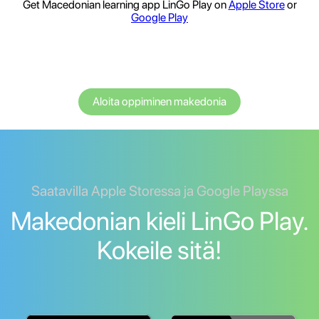
Get Macedonian learning app LinGo Play on
Apple Store
or
Google Play
Aloita oppiminen makedonia
Saatavilla Apple Storessa ja Google Playssa
Makedonian kieli LinGo Play.
Kokeile sitä!