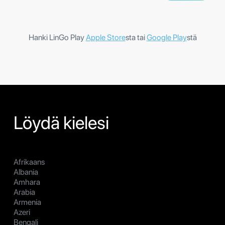
Hanki LinGo Play
Apple Store
sta tai
Google Play
stä
Löydä kielesi
Afrikaans
Albania
Amhara
Arabia
Armenia
Azeri
Bengali