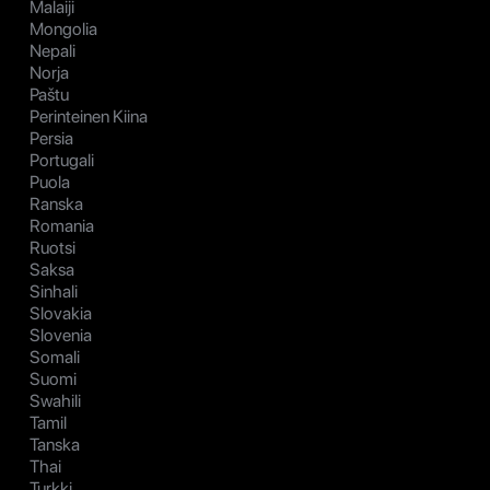
Malaiji
Mongolia
Nepali
Norja
Paštu
Perinteinen Kiina
Persia
Portugali
Puola
Ranska
Romania
Ruotsi
Saksa
Sinhali
Slovakia
Slovenia
Somali
Suomi
Swahili
Tamil
Tanska
Thai
Turkki