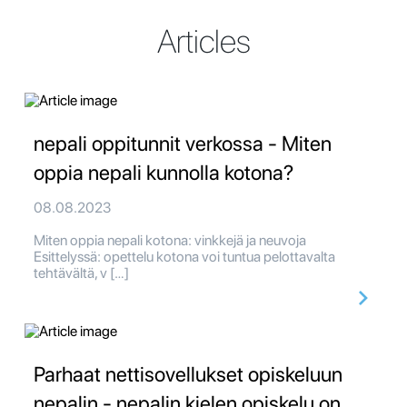
Articles
nepali oppitunnit verkossa - Miten
oppia nepali kunnolla kotona?
08.08.2023
Miten oppia nepali kotona: vinkkejä ja neuvoja
Esittelyssä: opettelu kotona voi tuntua pelottavalta
tehtävältä, v […]
Parhaat nettisovellukset opiskeluun
nepalin - nepalin kielen opiskelu on