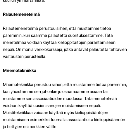
kuullun ymmärtämistä.
Palautemenetelmä
Palautemenetelmä perustuu siihen, että muistamme tietoa
paremmin, kun saamme palautetta suorituksestamme. Tätä
menetelmää voidaan käyttää kielioppitaitojen parantamiseen
nepali. On monia verkkokursseja, jotka antavat palautetta tehtävien
vastausten perusteella.
Mnemotekniikka
Mnemotekniikka perustuu siihen, että muistamme tietoa paremmin,
kun yhdistämme sen johonkin jo osaamaamme asiaan tai
muistamme sen assosiaatioiden muodossa. Tätä menetelmää
voidaan käyttää uusien sanojen muistamiseen nepali.
Muistitekniikkaa voidaan käyttää myös kielioppisääntöjen
muistamiseen esimerkiksi luomalla assosiaatioita kielioppisäännön
ja tiettyjen esimerkkien välille.