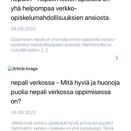
yhä helpompaa verkko-
opiskelumahdollisuuksien ansiosta.
08.08.2023
Oppiminen nepali on yhä helpommin saatavilla verkko-
opiskelun mahdollisuuksien ansiosta. Markkinoilla on
nykyään paljon […]
nepali verkossa - Mitä hyviä ja huonoja
puolia nepali verkossa oppimisessa
on?
08.08.2023
Mitkä ovat verkko-opiskelun hyvät ja huonot puolet?
Vaihtoehto verkko-opiskelu on yhä suositumpi. Tämä