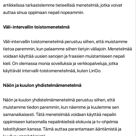
artikkelissa tarkastelemme tieteellisiä menetelmiä, jotka voivat
auttaa sinua oppimaan nepali nopeammin.
Väli-intervallin toistomenetelmä
Väli-intervallin toistomenetelmä perustuu siihen, että muistamme
tietoa paremmin, kun palaamme siihen tietyin väliajoin. Menetelmää
voidaan käyttää uusien sanojen ja fraasien muistamiseen nepali
kieli. On olemassa monia sovelluksia ja verkkopalveluja, jotka
käyttävät intervalli-toistomenetelmää, kuten LinGo.
Näön ja kuulon yhdistelmämenetelmä
Näön ja kuulon yhdistelmämenetelmä perustuu siihen, että
muistamme tiedon paremmin, kun näemme ja kuulemme sen
samanaikaisesti. Tätä menetelmää voidaan käyttää nepalin
oppimiseen katsomalla nepalinkielisiä elokuvia ja tv-ohjelmia
tekstityksen kanssa. Tämä auttaa parantamaan ääntämistä ja