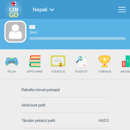
Nepali
Taso
/
PELAA
OPPITUNNIT
TODISTUS
TILASTOT
TURNAUS
ARVOS
Paikalla olevat pelaajat
Aktiiviset pelit
Tänään pelatut pelit
4403