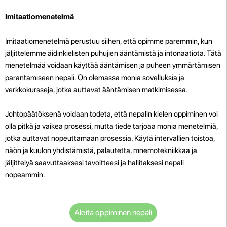
Imitaatiomenetelmä
Imitaatiomenetelmä perustuu siihen, että opimme paremmin, kun
jäljittelemme äidinkielisten puhujien ääntämistä ja intonaatiota. Tätä
menetelmää voidaan käyttää ääntämisen ja puheen ymmärtämisen
parantamiseen nepali. On olemassa monia sovelluksia ja
verkkokursseja, jotka auttavat ääntämisen matkimisessa.
Johtopäätöksenä voidaan todeta, että nepalin kielen oppiminen voi
olla pitkä ja vaikea prosessi, mutta tiede tarjoaa monia menetelmiä,
jotka auttavat nopeuttamaan prosessia. Käytä intervallien toistoa,
näön ja kuulon yhdistämistä, palautetta, mnemotekniikkaa ja
jäljittelyä saavuttaaksesi tavoitteesi ja hallitaksesi nepali
nopeammin.
Aloita oppiminen nepali