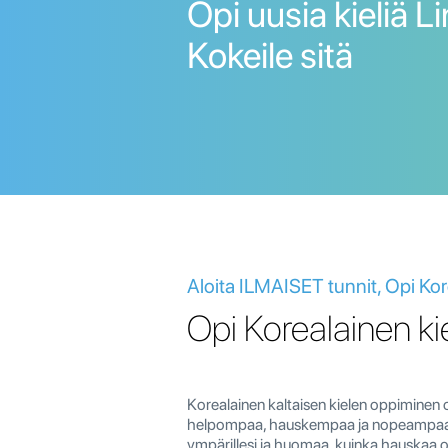
Opi uusia kieliä Li
Kokeile sitä
Aloita ILMAISET tunnit, Opi Kor
Opi Korealainen ki
Korealainen kaltaisen kielen oppiminen 
helpompaa, hauskempaa ja nopeampaa s
ympärillesi ja huomaa, kuinka hauskaa o