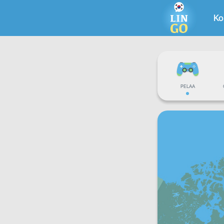
Ko
PELAA