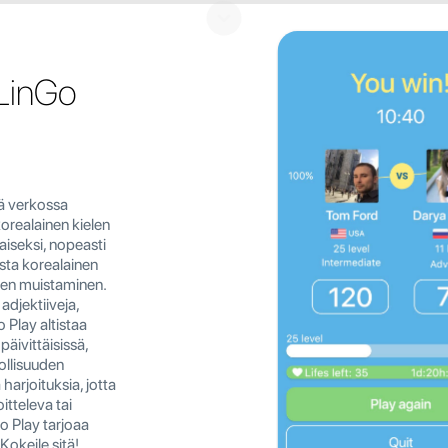
 LinGo
tä verkossa
korealainen kielen
aiseksi, nopeasti
ista korealainen
den muistaminen.
 adjektiiveja,
 Play altistaa
 päivittäisissä,
ollisuuden
 harjoituksia, jotta
oitteleva tai
o Play tarjoaa
Kokeile sitä!