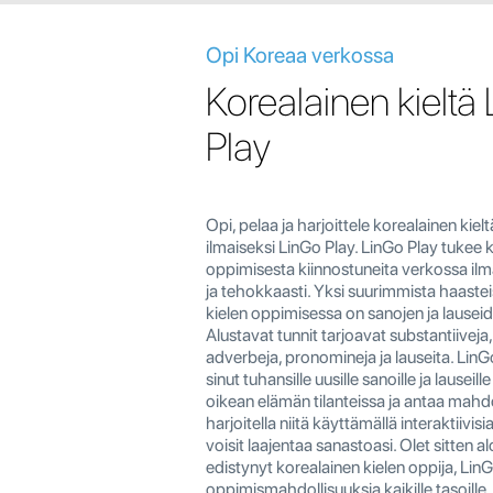
Opi Koreaa verkossa
Korealainen kieltä
Play
Opi, pelaa ja harjoittele korealainen kiel
ilmaiseksi LinGo Play. LinGo Play tukee 
oppimisesta kiinnostuneita verkossa ilm
ja tehokkaasti. Yksi suurimmista haaste
kielen oppimisessa on sanojen ja lausei
Alustavat tunnit tarjoavat substantiiveja,
adverbeja, pronomineja ja lauseita. LinGo
sinut tuhansille uusille sanoille ja lauseille
oikean elämän tilanteissa ja antaa mahd
harjoitella niitä käyttämällä interaktiivisia
voisit laajentaa sanastoasi. Olet sitten al
edistynyt korealainen kielen oppija, LinG
oppimismahdollisuuksia kaikille tasoille. 