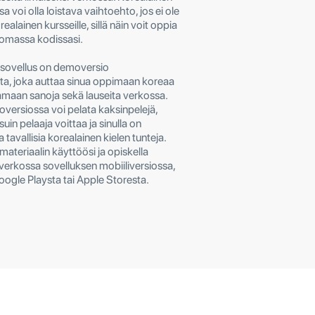
 voi olla loistava vaihtoehto, jos ei ole
orealainen kursseille, sillä näin voit oppia
 omassa kodissasi.
osovellus on demoversio
sta, joka auttaa sinua oppimaan koreaa
amaan sanoja sekä lauseita verkossa.
versiossa voi pelata kaksinpelejä,
suin pelaaja voittaa ja sinulla on
tavallisia korealainen kielen tunteja.
materiaalin käyttöösi ja opiskella
 verkossa sovelluksen mobiiliversiossa,
oogle Playsta tai Apple Storesta.