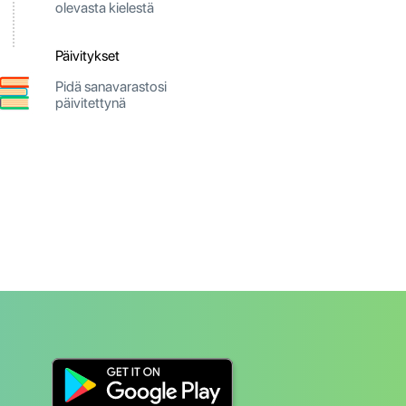
olevasta kielestä
Päivitykset
Pidä sanavarastosi
päivitettynä