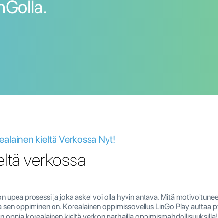
nGolla.
ealainen kieltä Verkossa Nyt!
eltä verkossa
on upea prosessi ja joka askel voi olla hyvin antava. Mitä motivoitun
en oppiminen on. Korealainen oppimissovellus LinGo Play auttaa p
n oppia korealainen kieltä verkon parhailla oppimismahdollisuuksilla!