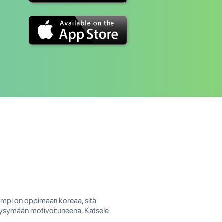
eempi on oppimaan koreaa, sitä
ysymään motivoituneena. Katsele