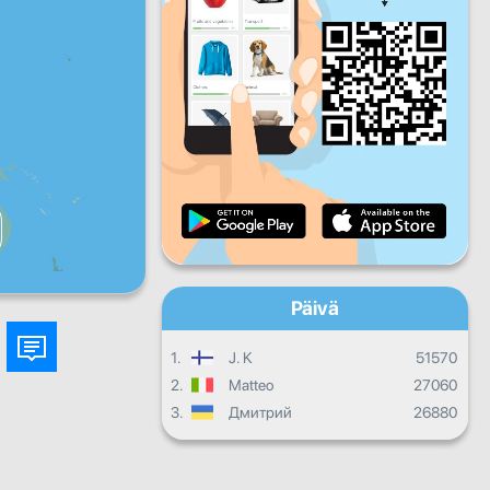
Pe
La
Su
Päivittäinen edistyminen
Kuukausittainen edistyminen
Todistus
Kokonaisedistyminen
Päivä
1.
J. K
51570
2.
Matteo
27060
3.
Дмитрий
26880