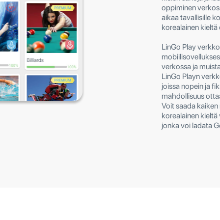
oppiminen verkossa
aikaa tavallisille k
korealainen kieltä
LinGo Play verkk
mobiilisovellukse
verkossa ja muist
LinGo Playn verkko
joissa nopein ja fik
mahdollisuus ottaa 
Voit saada kaiken 
korealainen kieltä
jonka voi ladata G