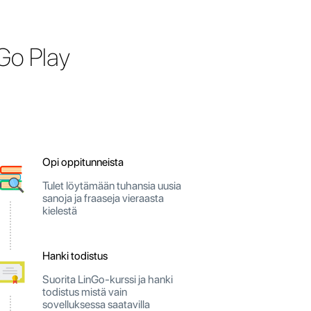
Go Play
Opi oppitunneista
Tulet löytämään tuhansia uusia
sanoja ja fraaseja vieraasta
kielestä
Hanki todistus
Suorita LinGo-kurssi ja hanki
todistus mistä vain
sovelluksessa saatavilla