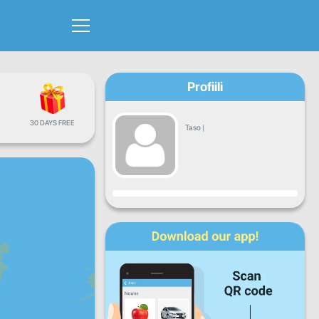
Profiili
30 DAYS FREE
Taso
|
Edistyminen
Ma
Ti
Ke
To