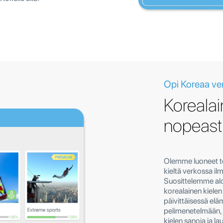
Opi Koreaa ver
Koreala
nopeasti
Olemme luoneet t
kieltä verkossa ilm
Suosittelemme alo
korealainen kielen 
päivittäisessä elä
pelimenetelmään, 
kielen sanoja ja l