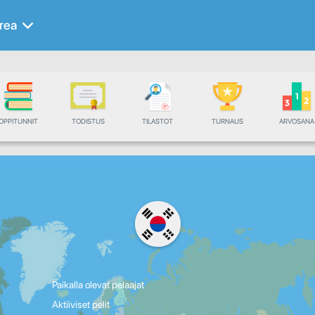
rea
OPPITUNNIT
TODISTUS
TILASTOT
TURNAUS
ARVOSANA
Paikalla olevat pelaajat
Aktiiviset pelit