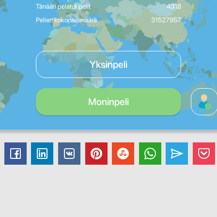
Tänään pelatut pelit
4318
Pelien kokonaismäärä
31527957
Yksinpeli
Moninpeli