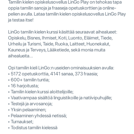
Tamilin kielen opiskelusovellus LinGo Play on tehokas tapa
oppia tamilin sanoja ja fraaseja opetuskorttien ja online-
pelien avulla. Lataa tamilin kielen opiskelusovellus LinGo Play
ja testaa itse!
LinGo tamilin kielen kurssi käsittää seuraavat aihealueet:
Opiskelu, Bisnes, Ihmiset, Koti, Luonto, Eläimet, Tiede,
Urheilu ja Turismi, Taide, Ruoka, Laitteet, Huonekalut,
Kauneus ja Terveys, Lääketiede, sekä monia muita
aihealueita...
Opi tamilin kieli LinGo:n useiden ominaisuuksien avulla:
‣ 5172 opetuskorttia, 4141 sanaa, 373 fraasia;
‣ 600+ tamilin tuntia;
‣ 16 harjoitusta;
‣ Tamilin kielen kurssi aloittelijoille;
‣ Vaativampaa sisältöä linguistikoille ja natiivipuhujille;
‣ Testejä ja arvosanoja;
‣ Yksin pelaaminen;
‣ Pelaaminen yhdessä netissä;
‣ Turnaukset;
‣ Todistus tamilin kielessä