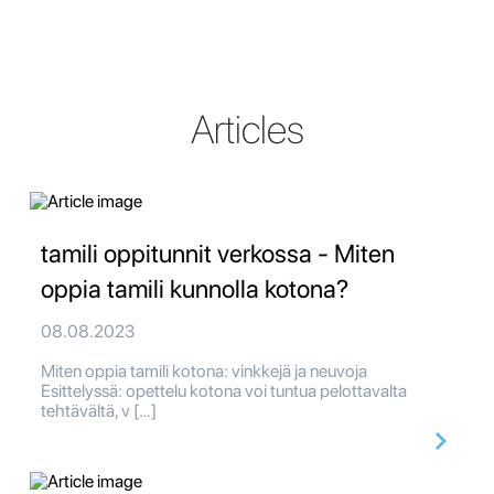
Articles
tamili oppitunnit verkossa - Miten
oppia tamili kunnolla kotona?
08.08.2023
Miten oppia tamili kotona: vinkkejä ja neuvoja
Esittelyssä: opettelu kotona voi tuntua pelottavalta
tehtävältä, v […]