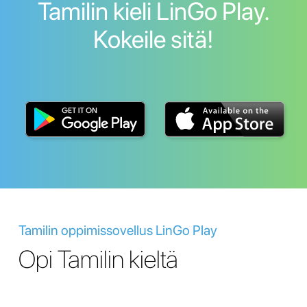
Tamilin kieli LinGo Play.
Kokeile sitä!
Tamilin oppimissovellus LinGo Play
Opi Tamilin kieltä