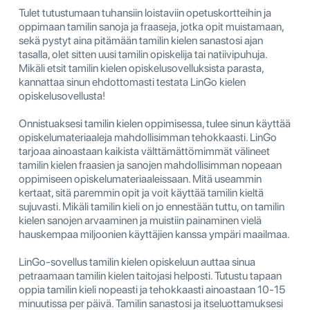
Tulet tutustumaan tuhansiin loistaviin opetuskortteihin ja
oppimaan tamilin sanoja ja fraaseja, jotka opit muistamaan,
sekä pystyt aina pitämään tamilin kielen sanastosi ajan
tasalla, olet sitten uusi tamilin opiskelija tai natiivipuhuja.
Mikäli etsit tamilin kielen opiskelusovelluksista parasta,
kannattaa sinun ehdottomasti testata LinGo kielen
opiskelusovellusta!
Onnistuaksesi tamilin kielen oppimisessa, tulee sinun käyttää
opiskelumateriaaleja mahdollisimman tehokkaasti. LinGo
tarjoaa ainoastaan kaikista välttämättömimmät välineet
tamilin kielen fraasien ja sanojen mahdollisimman nopeaan
oppimiseen opiskelumateriaaleissaan. Mitä useammin
kertaat, sitä paremmin opit ja voit käyttää tamilin kieltä
sujuvasti. Mikäli tamilin kieli on jo ennestään tuttu, on tamilin
kielen sanojen arvaaminen ja muistiin painaminen vielä
hauskempaa miljoonien käyttäjien kanssa ympäri maailmaa.
LinGo-sovellus tamilin kielen opiskeluun auttaa sinua
petraamaan tamilin kielen taitojasi helposti. Tutustu tapaan
oppia tamilin kieli nopeasti ja tehokkaasti ainoastaan 10-15
minuutissa per päivä. Tamilin sanastosi ja itseluottamuksesi