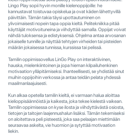
Lingo Play sopii hyvin monille kielenoppijoille: he
kannustavat toistuvaa opiskelua ja ovat käden lähettyvillä
päivittäin. Tämän takia täysi upottautuminen on
ylivoimaisesti nopein tapa oppia kieltä. Pelitekniikka pitää
käyttäjät motivoituneina ja viihdyttää samalla. Oppijat voivat
nähdä tuloksensa ja edistyksensä. Ohjelma antaa arvosanan
jokaiselle tunnille ja näyttää tehtyjen virheiden tai pisteiden
määrän jokaisessa tunnissa, kurssissa tai pelissä.
Tamilin oppimissovellus LinGo Play on interaktiivinen,
hauska, mielenkiintoinen ja jopa hieman kilpailuhenkinen
motivaation ylläpitämiseksi. Ihanteellisesti, se yhdistää sinut
muihin oppijoihin verkossa ja antaa teidän pelata yhdessä
maailmanlaajuisesti.
Kun alkaa opetella tamilin kieltä, ei varmaan halua aloittaa
kielioppisäännöistä ja kaikesta, joka tekee kielestä vaikean.
Tamilin oppimisessa on kyse ilosta ja viihdyttävästä osiosta,
tietojen ja taitojen laajennushalun lisäksi. Tämän tekemiseksi
on aloitettava peli pisteestä, joka saa pelaajan miettimään
seuraavaa askelta, vie huomion ja sytyttää motivaation
liekin.