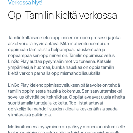
Verkossa Nyt!
Opi Tamilin kieltä verkossa
Tamilin kaltaisen kielen oppiminen on upea prosessi ja joka
askel voi olla hyvin antava. Mitä motivoituneempi on
oppimaan tamilia, sitä helpompaa, hauskempaa ja
nopeampaa sen oppiminen on. Tamilin oppimissovellus
LinGo Play auttaa pysymään motivoituneena. Katsele
ympärillesi ja huomaa, kuinka hauskaa on oppia tamilin
kieltä verkon parhailla oppimismahdollisuuksilla!
LinGo Play kielenoppimissovelluksen päätavoite on tehdä
tamilin oppimisesta hauska kokemus. Sen saavuttamiseksi
sovellus käyttää pelitekniikkaa. Oppijat avaavat uusia aiheita
suorittamalla tunteja ja kokeita. Top-listat antavat
opiskelijoille mahdollisuuden kilpailla keskenään ja saada
ylimääräisiä palkintoja.
Motivoituneena pysyminen on pääsyy monen onnistumiselle
kielen oppimisessa sekä pääsyy toisten epäonnistumiselle.