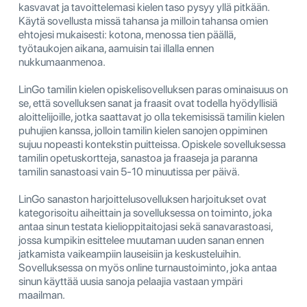
kasvavat ja tavoittelemasi kielen taso pysyy yllä pitkään.
Käytä sovellusta missä tahansa ja milloin tahansa omien
ehtojesi mukaisesti: kotona, menossa tien päällä,
työtaukojen aikana, aamuisin tai illalla ennen
nukkumaanmenoa.
LinGo tamilin kielen opiskelisovelluksen paras ominaisuus on
se, että sovelluksen sanat ja fraasit ovat todella hyödyllisiä
aloittelijoille, jotka saattavat jo olla tekemisissä tamilin kielen
puhujien kanssa, jolloin tamilin kielen sanojen oppiminen
sujuu nopeasti kontekstin puitteissa. Opiskele sovelluksessa
tamilin opetuskortteja, sanastoa ja fraaseja ja paranna
tamilin sanastoasi vain 5-10 minuutissa per päivä.
LinGo sanaston harjoittelusovelluksen harjoitukset ovat
kategorisoitu aiheittain ja sovelluksessa on toiminto, joka
antaa sinun testata kielioppitaitojasi sekä sanavarastoasi,
jossa kumpikin esittelee muutaman uuden sanan ennen
jatkamista vaikeampiin lauseisiin ja keskusteluihin.
Sovelluksessa on myös online turnaustoiminto, joka antaa
sinun käyttää uusia sanoja pelaajia vastaan ympäri
maailman.