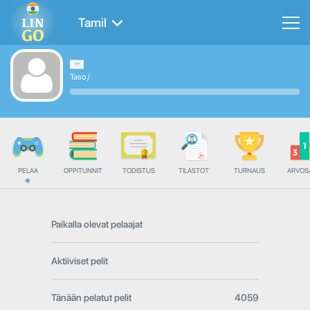
Tamil
Taso
/
PELAA
OPPITUNNIT
TODISTUS
TILASTOT
TURNAUS
ARVOS
Paikalla olevat pelaajat
Aktiiviset pelit
Tänään pelatut pelit
4059