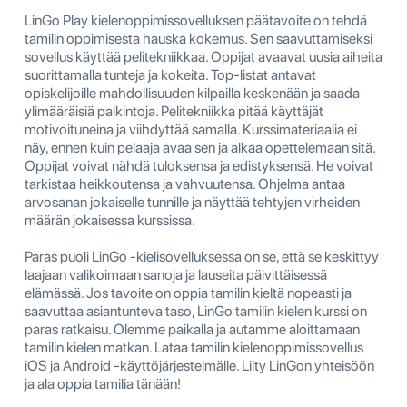
LinGo Play kielenoppimissovelluksen päätavoite on tehdä
tamilin oppimisesta hauska kokemus. Sen saavuttamiseksi
sovellus käyttää pelitekniikkaa. Oppijat avaavat uusia aiheita
suorittamalla tunteja ja kokeita. Top-listat antavat
opiskelijoille mahdollisuuden kilpailla keskenään ja saada
ylimääräisiä palkintoja. Pelitekniikka pitää käyttäjät
motivoituneina ja viihdyttää samalla. Kurssimateriaalia ei
näy, ennen kuin pelaaja avaa sen ja alkaa opettelemaan sitä.
Oppijat voivat nähdä tuloksensa ja edistyksensä. He voivat
tarkistaa heikkoutensa ja vahvuutensa. Ohjelma antaa
arvosanan jokaiselle tunnille ja näyttää tehtyjen virheiden
määrän jokaisessa kurssissa.
Paras puoli LinGo -kielisovelluksessa on se, että se keskittyy
laajaan valikoimaan sanoja ja lauseita päivittäisessä
elämässä. Jos tavoite on oppia tamilin kieltä nopeasti ja
saavuttaa asiantunteva taso, LinGo tamilin kielen kurssi on
paras ratkaisu. Olemme paikalla ja autamme aloittamaan
tamilin kielen matkan. Lataa tamilin kielenoppimissovellus
iOS ja Android -käyttöjärjestelmälle. Liity LinGon yhteisöön
ja ala oppia tamilia tänään!