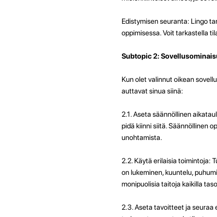
Edistymisen seuranta: Lingo ta
oppimisessa. Voit tarkastella ti
Subtopic 2: Sovellusominais
Kun olet valinnut oikean sovell
auttavat sinua siinä:
2.1. Aseta säännöllinen aikatau
pidä kiinni siitä. Säännöllinen
unohtamista.
2.2. Käytä erilaisia ​​toimintoja
on lukeminen, kuuntelu, puhumin
monipuolisia taitoja kaikilla tasoi
2.3. Aseta tavoitteet ja seuraa