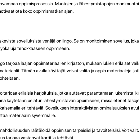
ostavampaa oppimisprosessia. Muotojen ja lähestymistapojen monimuoto
 motivaatiota koko oppimismatkan ajan.
skevista sovelluksista venäjä on lingo. Se on monitoiminen sovellus, joka
 työkaluja tehokkaaseen oppimiseen.
go tarjoaa laajan oppimateriaalien kirjaston, mukaan lukien erilaiset vai
materiaalit. Tämän avulla käyttäjät voivat valita ja oppia materiaaleja, j
kohteitaan.
go tarjoaa erilaisia ​​harjoituksia, jotka auttavat parantamaan lukemista, ki
iinä käytetään pelatun lähestymistavan oppimiseen, missä etenet tasojen
tkaisemalla eri tehtäviä. Sovelluksen interaktiivisten ominaisuuksien avull
johtaa materiaalin syvemmälle.
dollisuuden räätälöidä oppimisen tarpeisiisi ja tavoitteisiisi. Voit valita
lus tarjoaa vastaavat kortit ja tehtävät.