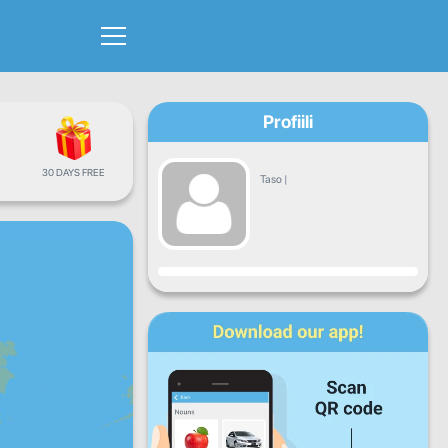
Profiili
30 DAYS FREE
Taso
|
Edistyminen
Ma
Ti
Ke
To