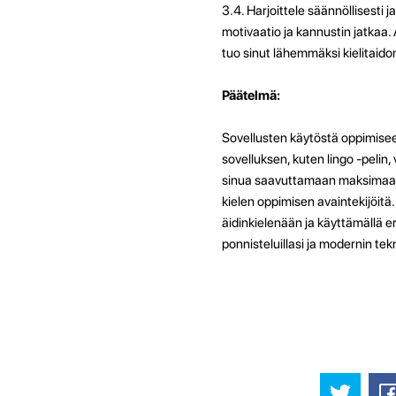
3.4. Harjoittele säännöllisesti 
motivaatio ja kannustin jatkaa. A
tuo sinut lähemmäksi kielitaido
Päätelmä:
Sovellusten käytöstä oppimiseen
sovelluksen, kuten lingo -pelin
sinua saavuttamaan maksimaalis
kielen oppimisen avaintekijöit
äidinkielenään ja käyttämällä eri
ponnisteluillasi ja modernin tekn