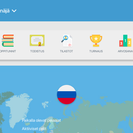
näjä
OPPITUNNIT
TODISTUS
TILASTOT
TURNAUS
ARVOSANA
Paikalla olevat pelaajat
Aktiiviset pelit