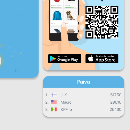
Pe
La
Su
Päivittäinen edistyminen
Kuukausittainen edistyminen
Todistus
Kokonaisedistyminen
Päivä
1.
J. K
51750
2.
Mauro
29610
3.
KPF fp
25430