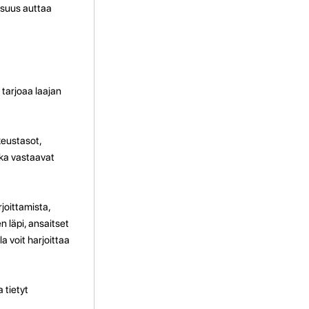
isuus auttaa
 tarjoaa laajan
keustasot,
otka vastaavat
rjoittamista,
 läpi, ansaitset
a voit harjoittaa
 tietyt