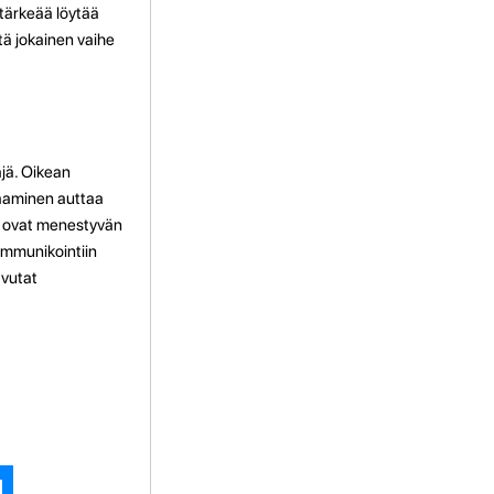
 tärkeää löytää
ttä jokainen vaihe
äjä. Oikean
raaminen auttaa
io ovat menestyvän
ommunikointiin
avutat