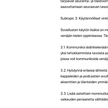
tarjoavat seuranta- ja tilastoo
saavuttamaan seuraavan taso
Subtopic 3: Käytännölliset vin
Sovellusten käytön lisäksi on 
venäjän kielen oppimisessa. Täss
3.1. Kommunikoi äidinkielenään
yksi tehokkaimmista tavoista par
joissa voit kommunikoida venäj
3.2. Hyödynnä erilaisia ​​lähteit
kappaleiden ja podcastien avul
aksenttien ja tilanteiden ymmär
3.3. Lisää asteittain monimutkai
vaikeuden periaatetta välttääkse