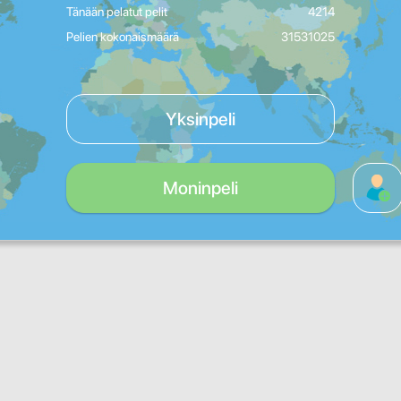
Tänään pelatut pelit
4214
Pelien kokonaismäärä
31531025
Yksinpeli
Moninpeli