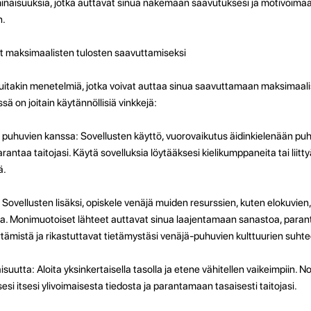
minaisuuksia, jotka auttavat sinua näkemään saavutuksesi ja motivoimaa
n.
kit maksimaalisten tulosten saavuttamiseksi
muitakin menetelmiä, jotka voivat auttaa sinua saavuttamaan maksimaali
ä on joitain käytännöllisiä vinkkejä:
 puhuvien kanssa: Sovellusten käyttö, vuorovaikutus äidinkielenään pu
antaa taitojasi. Käytä sovelluksia löytääksesi kielikumppaneita tai liitty
ä.
ä: Sovellusten lisäksi, opiskele venäjä muiden resurssien, kuten elokuvien, 
la. Monimuotoiset lähteet auttavat sinua laajentamaan sanastoa, para
tämistä ja rikastuttavat tietämystäsi venäjä-puhuvien kulttuurien suhte
suutta: Aloita yksinkertaisella tasolla ja etene vähitellen vaikeimpiin. 
si itsesi ylivoimaisesta tiedosta ja parantamaan tasaisesti taitojasi.