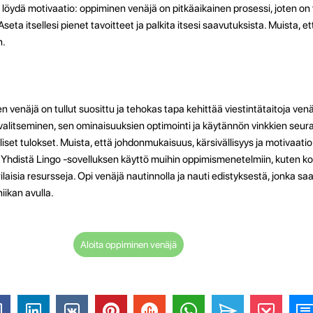
ja löydä motivaatio: oppiminen venäjä on pitkäaikainen prosessi, joten on
seta itsellesi pienet tavoitteet ja palkita itsesi saavutuksista. Muista, e
n.
 venäjä on tullut suosittu ja tehokas tapa kehittää viestintätaitoja ven
, valitseminen, sen ominaisuuksien optimointi ja käytännön vinkkien seu
et tulokset. Muista, että johdonmukaisuus, kärsivällisyys ja motivaat
ä. Yhdistä Lingo -sovelluksen käyttö muihin oppimismenetelmiin, kuten k
laisia ​​resursseja. Opi venäjä nautinnolla ja nauti edistyksestä, jonka sa
iikan avulla.
Aloita oppiminen venäjä