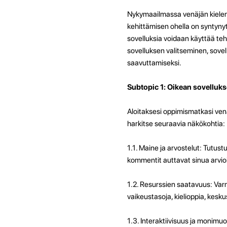
Nykymaailmassa venäjän kielen t
kehittämisen ohella on syntynyt e
sovelluksia voidaan käyttää te
sovelluksen valitseminen, sovel
saavuttamiseksi.
Subtopic 1: Oikean sovelluk
Aloitaksesi oppimismatkasi venä
harkitse seuraavia näkökohtia:
1.1. Maine ja arvostelut: Tutust
kommentit auttavat sinua arvio
1.2. Resurssien saatavuus: Varmi
vaikeustasoja, kielioppia, kesku
1.3. Interaktiivisuus ja monimuot