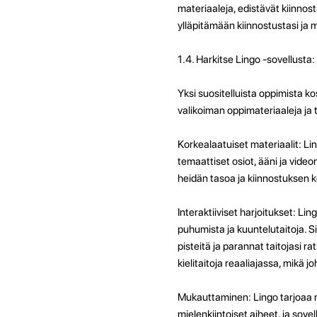
materiaaleja, edistävät kiinn
ylläpitämään kiinnostustasi ja
1.4. Harkitse Lingo -sovellusta:
Yksi suositelluista oppimista ko
valikoiman oppimateriaaleja ja
Korkealaatuiset materiaalit: Lin
temaattiset osiot, ääni ja video
heidän tasoa ja kiinnostuksen 
Interaktiiviset harjoitukset: Lin
puhumista ja kuuntelutaitoja. S
pisteitä ja parannat taitojasi ra
kielitaitoja reaaliajassa, mikä 
Mukauttaminen: Lingo tarjoaa mah
mielenkiintoiset aiheet, ja sovel