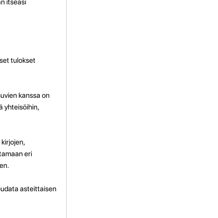
n itseäsi
set tulokset
huvien kanssa on
ä yhteisöihin,
kirjojen,
ntamaan eri
en.
Noudata asteittaisen