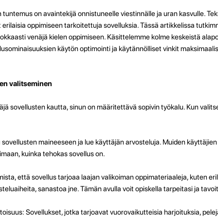
untemus on avaintekijä onnistuneelle viestinnälle ja uran kasvulle. Te
rilaisia ​​oppimiseen tarkoitettuja sovelluksia. Tässä artikkelissa tutkimme,
hokkaasti venäjä kielen oppimiseen. Käsittelemme kolme keskeistä alap
lusominaisuuksien käytön optimointi ja käytännölliset vinkit maksimaali
sen valitseminen
jä sovellusten kautta, sinun on määritettävä sopivin työkalu. Kun valitse
u sovellusten maineeseen ja lue käyttäjän arvosteluja. Muiden käyttäjien a
imaan, kuinka tehokas sovellus on.
sta, että sovellus tarjoaa laajan valikoiman oppimateriaaleja, kuten erilai
steluaiheita, sanastoa jne. Tämän avulla voit opiskella tarpeitasi ja tavo
oisuus: Sovellukset, jotka tarjoavat vuorovaikutteisia harjoituksia, pelejä