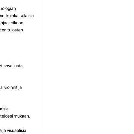
knologian
 kuinka tällaisia ​​
ohjaa: oikean
sten tulosten
t sovellusta,
rvioinnit ja
sia ​​
itteidesi mukaan.
 ja visuaalisia