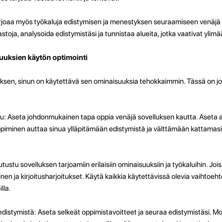
rjoaa myös työkaluja edistymisen ja menestyksen seuraamiseen venäjä 
lastoja, analysoida edistymistäsi ja tunnistaa alueita, jotka vaativat ylim
uuksien käytön optimointi
uksen, sinun on käytettävä sen ominaisuuksia tehokkaimmin. Tässä on joit
lu: Aseta johdonmukainen tapa oppia venäjä sovelluksen kautta. Aseta aik
 oppiminen auttaa sinua ylläpitämään edistymistä ja välttämään kattamasi
: Tutustu sovelluksen tarjoamiin erilaisiin ominaisuuksiin ja työkaluihin. Jo
en ja kirjoitusharjoitukset. Käytä kaikkia käytettävissä olevia vaihtoeht
lla.
 edistymistä: Aseta selkeät oppimistavoitteet ja seuraa edistymistäsi. M