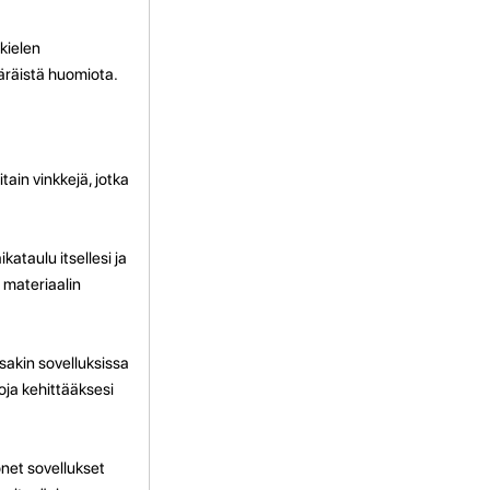
kielen
ääräistä huomiota.
ain vinkkejä, jotka
ataulu itsellesi ja
 materiaalin
issakin sovelluksissa
oja kehittääksesi
onet sovellukset