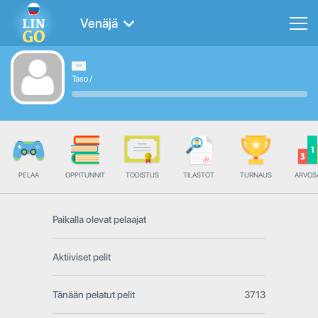
Venäjä
Taso
/
PELAA
OPPITUNNIT
TODISTUS
TILASTOT
TURNAUS
ARVOS
Paikalla olevat pelaajat
Aktiiviset pelit
Tänään pelatut pelit
3713