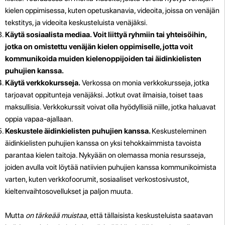
kielen oppimisessa, kuten opetuskanavia, videoita, joissa on venäjän
tekstitys, ja videoita keskusteluista venäjäksi.
Käytä sosiaalista mediaa. Voit liittyä ryhmiin tai yhteisöihin,
jotka on omistettu venäjän kielen oppimiselle, jotta voit
kommunikoida muiden kielenoppijoiden tai äidinkielisten
puhujien kanssa.
Käytä verkkokursseja.
Verkossa on monia verkkokursseja, jotka
tarjoavat oppitunteja venäjäksi. Jotkut ovat ilmaisia, toiset taas
maksullisia. Verkkokurssit voivat olla hyödyllisiä niille, jotka haluavat
oppia vapaa-ajallaan.
Keskustele äidinkielisten puhujien kanssa.
Keskusteleminen
äidinkielisten puhujien kanssa on yksi tehokkaimmista tavoista
parantaa kielen taitoja. Nykyään on olemassa monia resursseja,
joiden avulla voit löytää natiivien puhujien kanssa kommunikoimista
varten, kuten verkkofoorumit, sosiaaliset verkostosivustot,
kieltenvaihtosovellukset ja paljon muuta.
Mutta
on tärkeää muistaa
, että tällaisista keskusteluista saatavan