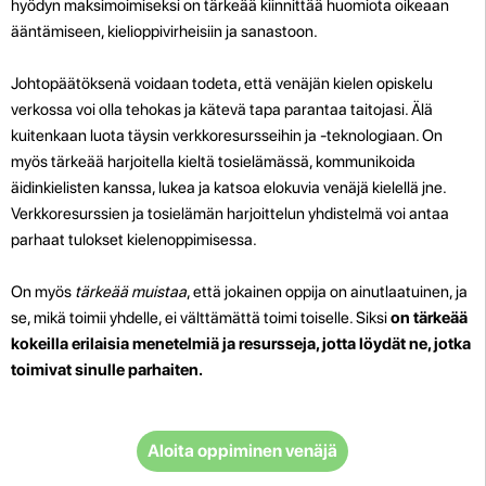
hyödyn maksimoimiseksi on tärkeää kiinnittää huomiota oikeaan
ääntämiseen, kielioppivirheisiin ja sanastoon.
Johtopäätöksenä voidaan todeta, että venäjän kielen opiskelu
verkossa voi olla tehokas ja kätevä tapa parantaa taitojasi. Älä
kuitenkaan luota täysin verkkoresursseihin ja -teknologiaan. On
myös tärkeää harjoitella kieltä tosielämässä, kommunikoida
äidinkielisten kanssa, lukea ja katsoa elokuvia venäjä kielellä jne.
Verkkoresurssien ja tosielämän harjoittelun yhdistelmä voi antaa
parhaat tulokset kielenoppimisessa.
On myös
tärkeää muistaa
, että jokainen oppija on ainutlaatuinen, ja
se, mikä toimii yhdelle, ei välttämättä toimi toiselle. Siksi
on tärkeää
kokeilla erilaisia menetelmiä ja resursseja, jotta löydät ne, jotka
toimivat sinulle parhaiten.
Aloita oppiminen venäjä