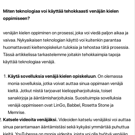
Miten teknologiaa voi käyttää tehokkaasti venäjän kielen
oppimiseen?
venäjän kielen oppiminen on prosessi, joka voi viedä paljon aikaa ja
vaivaa. Nykyaikaisen teknologian käyttö voi kuitenkin parantaa
huomattavasti kieltenopiskelun tuloksia ja tehostaa tätä prosessia.
Tässä artikkelissa tarkastelemme joitakin tehokkaimpia tapoja
käyttää teknologiaa venäjä.
Käytä sovelluksia venäjä kielen opiskeluun
. On olemassa
monia sovelluksia, jotka voivat auttaa sinua oppimaan venäjä
kieltä. Jotkut niistä tarjoavat kielioppiharjoituksia, toiset
sanakirjoja ja ääntämisharjoituksia. Suosituimpia sovelluksia
venäjä oppimiseen ovat LinGo, Babbel, Rosetta Stone ja
Memrise.
Katsele videoita venäjäksi.
Videoiden katselu venäjäksi voi auttaa
sinua parantamaan ääntämistäsi sekä kykyäsi ymmärtää puhuttua
kieltä. YouTubessa on monia videoita, joista voi olla hyötyä venäjän