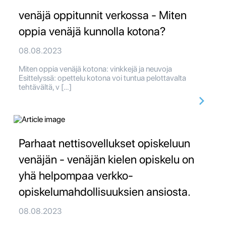
venäjä oppitunnit verkossa - Miten
oppia venäjä kunnolla kotona?
08.08.2023
Miten oppia venäjä kotona: vinkkejä ja neuvoja
Esittelyssä: opettelu kotona voi tuntua pelottavalta
tehtävältä, v […]
Parhaat nettisovellukset opiskeluun
venäjän - venäjän kielen opiskelu on
yhä helpompaa verkko-
opiskelumahdollisuuksien ansiosta.
08.08.2023