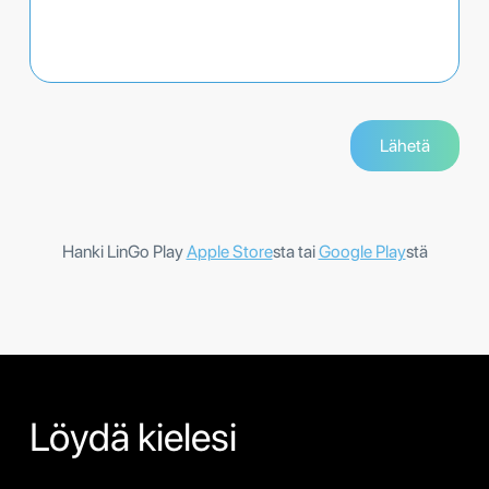
Hanki LinGo Play
Apple Store
sta tai
Google Play
stä
Löydä kielesi