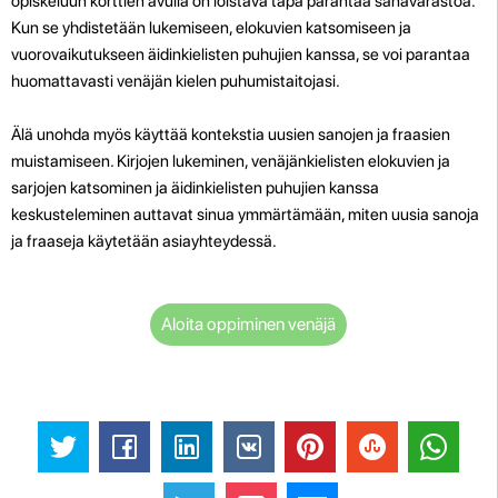
opiskeluun korttien avulla on loistava tapa parantaa sanavarastoa.
Kun se yhdistetään lukemiseen, elokuvien katsomiseen ja
vuorovaikutukseen äidinkielisten puhujien kanssa, se voi parantaa
huomattavasti venäjän kielen puhumistaitojasi.
Älä unohda myös käyttää kontekstia uusien sanojen ja fraasien
muistamiseen. Kirjojen lukeminen, venäjänkielisten elokuvien ja
sarjojen katsominen ja äidinkielisten puhujien kanssa
keskusteleminen auttavat sinua ymmärtämään, miten uusia sanoja
ja fraaseja käytetään asiayhteydessä.
Aloita oppiminen venäjä