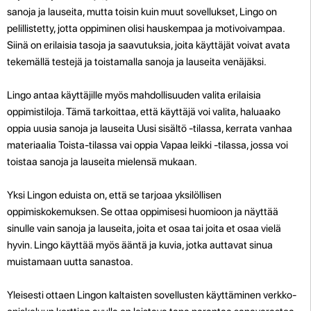
sanoja ja lauseita, mutta toisin kuin muut sovellukset, Lingo on
pelillistetty, jotta oppiminen olisi hauskempaa ja motivoivampaa.
Siinä on erilaisia tasoja ja saavutuksia, joita käyttäjät voivat avata
tekemällä testejä ja toistamalla sanoja ja lauseita venäjäksi.
Lingo antaa käyttäjille myös mahdollisuuden valita erilaisia
oppimistiloja. Tämä tarkoittaa, että käyttäjä voi valita, haluaako
oppia uusia sanoja ja lauseita Uusi sisältö -tilassa, kerrata vanhaa
materiaalia Toista-tilassa vai oppia Vapaa leikki -tilassa, jossa voi
toistaa sanoja ja lauseita mielensä mukaan.
Yksi Lingon eduista on, että se tarjoaa yksilöllisen
oppimiskokemuksen. Se ottaa oppimisesi huomioon ja näyttää
sinulle vain sanoja ja lauseita, joita et osaa tai joita et osaa vielä
hyvin. Lingo käyttää myös ääntä ja kuvia, jotka auttavat sinua
muistamaan uutta sanastoa.
Yleisesti ottaen Lingon kaltaisten sovellusten käyttäminen verkko-