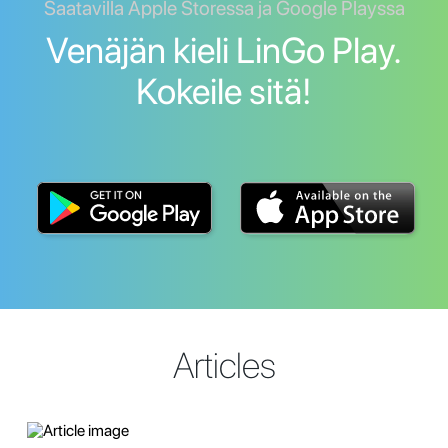
Saatavilla Apple Storessa ja Google Playssa
Venäjän kieli LinGo Play.
Kokeile sitä!
Articles