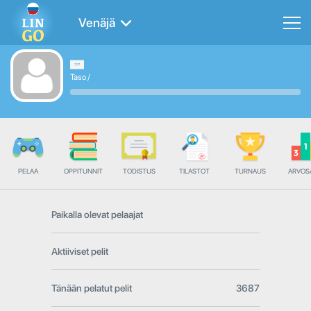
Venäjä
Taso
/
PELAA
OPPITUNNIT
TODISTUS
TILASTOT
TURNAUS
ARVOS
Paikalla olevat pelaajat
Aktiiviset pelit
Tänään pelatut pelit
3687