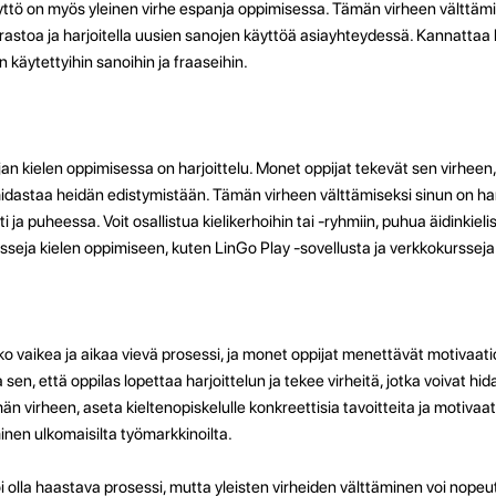
äyttö on myös yleinen virhe espanja oppimisessa. Tämän virheen välttämi
astoa ja harjoitella uusien sanojen käyttöä asiayhteydessä. Kannattaa ki
käytettyihin sanoihin ja fraaseihin.
an kielen oppimisessa on harjoittelu. Monet oppijat tekevät sen virheen,
 hidastaa heidän edistymistään. Tämän virheen välttämiseksi sinun on har
sti ja puheessa. Voit osallistua kielikerhoihin tai -ryhmiin, puhua äidinkiel
ursseja kielen oppimiseen, kuten LinGo Play -sovellusta ja verkkokursseja
ko vaikea ja aikaa vievä prosessi, ja monet oppijat menettävät motivaa
sen, että oppilas lopettaa harjoittelun ja tekee virheitä, jotka voivat h
n virheen, aseta kieltenopiskelulle konkreettisia tavoitteita ja motivaat
nen ulkomaisilta työmarkkinoilta.
olla haastava prosessi, mutta yleisten virheiden välttäminen voi nopeu