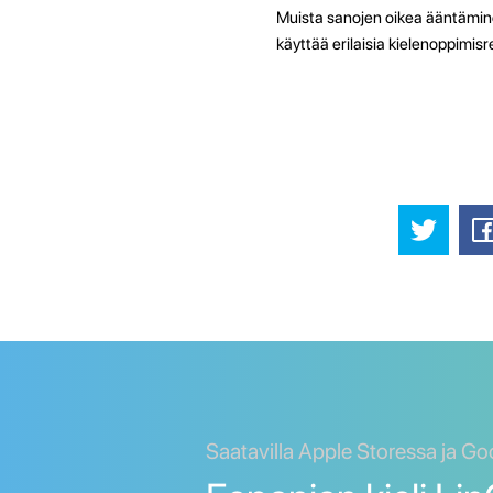
Muista sanojen oikea ääntäminen,
käyttää erilaisia kielenoppimisr
Saatavilla Apple Storessa ja Go