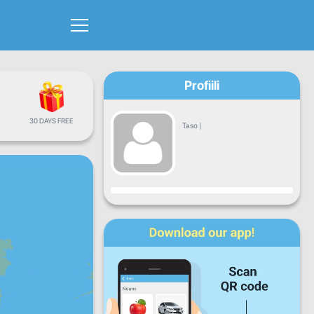
Profiili
30 DAYS FREE
Taso
|
Edistyminen
Ma
Ti
Ke
To