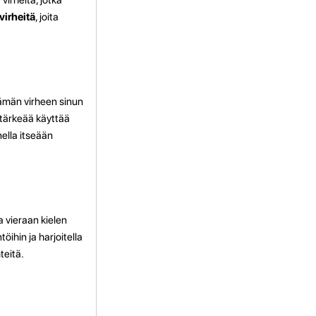
virheitä
, joita
 tämän virheen sinun
 tärkeää käyttää
ella itseään
a vieraan kielen
ihin ja harjoitella
teitä.