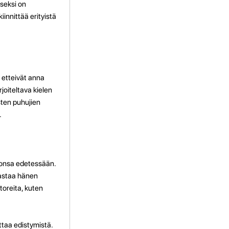
seksi on
innittää erityistä
 etteivät anna
joiteltava kielen
isten puhujien
.
tionsa edetessään.
idastaa hänen
toreita, kuten
ttaa edistymistä.