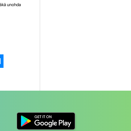
Äläkä unohda