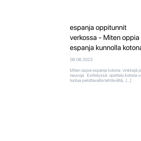
espanja oppitunnit
verkossa - Miten oppia
espanja kunnolla koton
08.08.2023
Miten oppia espanja kotona: vinkkejä j
neuvoja Esittelyssä: opettelu kotona v
tuntua pelottavalta tehtävältä, […]