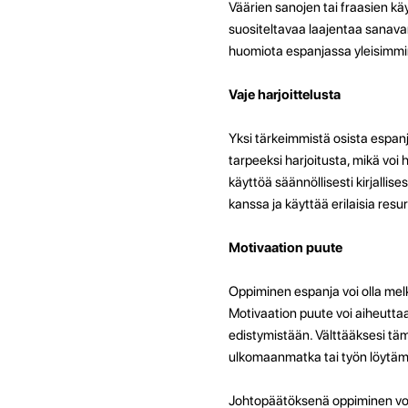
Väärien sanojen tai fraasien k
suositeltavaa laajentaa sanavar
huomiota espanjassa yleisimmin 
Vaje harjoittelusta
Yksi tärkeimmistä osista espanj
tarpeeksi harjoitusta, mikä voi
käyttöä säännöllisesti kirjallise
kanssa ja käyttää erilaisia res
Motivaation puute
Oppiminen espanja voi olla mel
Motivaation puute voi aiheuttaa 
edistymistään. Välttääksesi tämä
ulkomaanmatka tai työn löytämi
Johtopäätöksenä oppiminen voi 