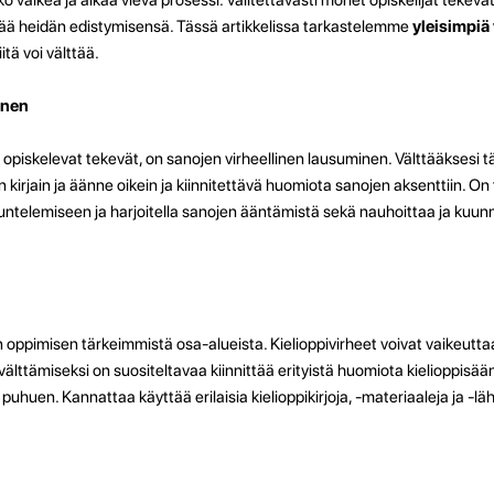
ttää heidän edistymisensä. Tässä artikkelissa tarkastelemme
yleisimpiä 
itä voi välttää.
inen
ta opiskelevat tekevät, on sanojen virheellinen lausuminen. Välttääksesi
kirjain ja äänne oikein ja kiinnitettävä huomiota sanojen aksenttiin. On
uuntelemiseen ja harjoitella sanojen ääntämistä sekä nauhoittaa ja kuunn
en oppimisen tärkeimmistä osa-alueista. Kielioppivirheet voivat vaikeutta
ttämiseksi on suositeltavaa kiinnittää erityistä huomiota kielioppisääntö
ja puhuen. Kannattaa käyttää erilaisia kielioppikirjoja, -materiaaleja ja -läh