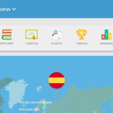
panja
OPPITUNNIT
TODISTUS
TILASTOT
TURNAUS
ARVOSANA
Paikalla olevat pelaajat
Aktiiviset pelit