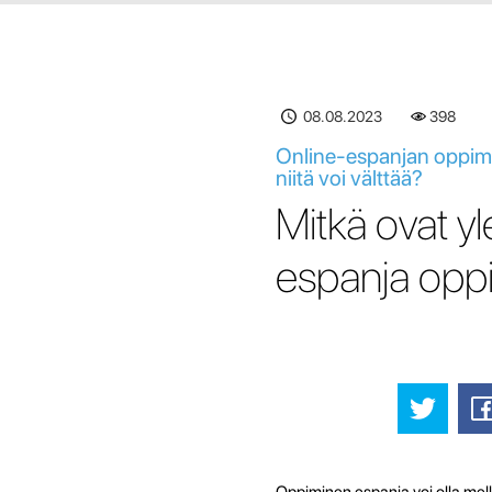
08.08.2023
398
Online-espanjan oppimin
niitä voi välttää?
Mitkä ovat yl
espanja oppi
Oppiminen espanja voi olla melko