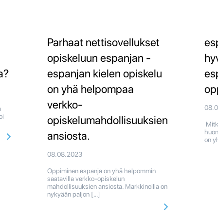
Parhaat nettisovellukset
es
opiskeluun espanjan -
hy
a?
espanjan kielen opiskelu
es
on yhä helpompaa
op
verkko-
08.
a
oi
opiskelumahdollisuuksien
Mitk
huon
ansiosta.
on y
08.08.2023
Oppiminen espanja on yhä helpommin
saatavilla verkko-opiskelun
mahdollisuuksien ansiosta. Markkinoilla on
nykyään paljon […]