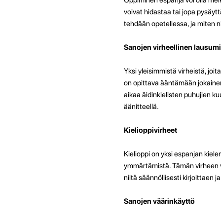
voivat hidastaa tai jopa pysäy
tehdään opetellessa, ja miten ni
Sanojen virheellinen lausum
Yksi yleisimmistä virheistä, joi
on opittava ääntämään jokainen 
aikaa äidinkielisten puhujien k
äänitteellä.
Kielioppivirheet
Kielioppi on yksi espanjan kiel
ymmärtämistä. Tämän virheen väl
niitä säännöllisesti kirjoittaen 
Sanojen väärinkäyttö