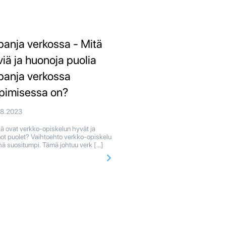
panja verkossa - Mitä
viä ja huonoja puolia
panja verkossa
pimisessa on?
08.2023
ä ovat verkko-opiskelun hyvät ja
ot puolet? Vaihtoehto verkko-opiskelu
hä suositumpi. Tämä johtuu verk […]