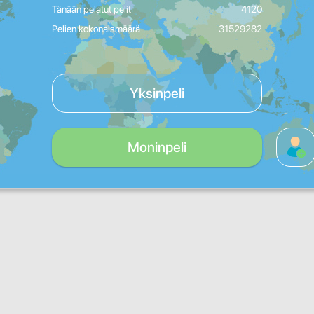
Tänään pelatut pelit
4120
Pelien kokonaismäärä
31529282
Yksinpeli
Moninpeli