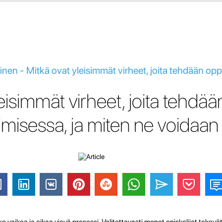
en - Mitkä ovat yleisimmät virheet, joita tehdään oppi
eisimmät virheet, joita tehdää
misessa, ja miten ne voidaan 
 vaikea ja aikaa vievä prosessi. Valitettavasti monet opiskelijat tekevät 