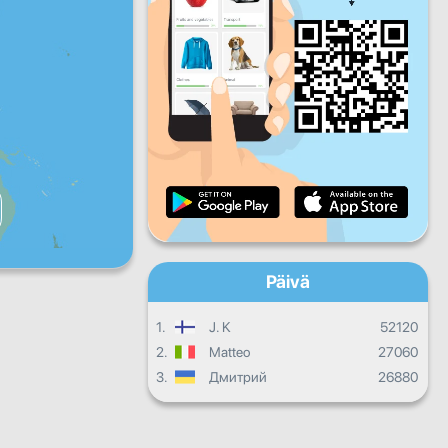
Pe
La
Su
Päivittäinen edistyminen
Kuukausittainen edistyminen
Todistus
Kokonaisedistyminen
Päivä
1.
J. K
52120
2.
Matteo
27060
3.
Дмитрий
26880