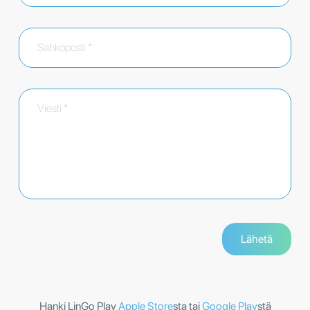
Hanki LinGo Play
Apple Store
sta tai
Google Play
stä