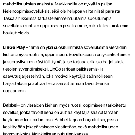
mahdollisuuksien ansiosta. Markkinoilla on nykyään paljon
kielenoppimissovelluksia, eikä ole helppoa valita niistä parasta.
Tässä artikkelissa tarkastelemme muutamia suosituimpia
sovelluksia ruotsi:n oppimiseen ja selitämme, mikä tekee niistä niin
houkuttelevia.
LinGo Play
– tämä on yksi suosituimmista sovelluksista vieraiden
kielten, myös ruotsi:n, oppimiseen. Sovelluksessa on yksinkertainen
ja suoraviivainen käyttöliittymä, ja se tarjoaa erilaisia harjoituksia
tietojen syventämiseksi. LinGo tarjoaa palkitsemis- ja
saavutusjärjestelmän, joka motivoi käyttäjiä säännölliseen
harjoitteluun ja auttaa heitä saavuttamaan tavoitteensa
nopeammin.
Babbel
– on vieraiden kielten, myös ruotsi, oppimiseen tarkoitettu
sovellus, jonka tavoitteena on auttaa käyttäjiä saavuttamaan
käytännön kielitaidon taso. Babbel tarjoaa harjoituksia, joissa
keskitytään jokapäiväiseen viestintään, sekä mahdollisuuden
kommunikoida äidinkielisten puhujien kanssa.