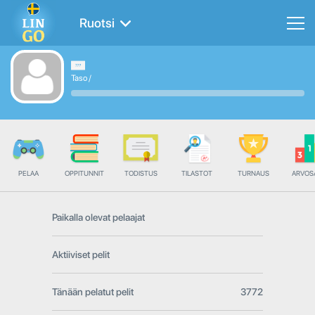
Ruotsi
Taso
/
PELAA
OPPITUNNIT
TODISTUS
TILASTOT
TURNAUS
ARVOS
Paikalla olevat pelaajat
Aktiiviset pelit
Tänään pelatut pelit
3772