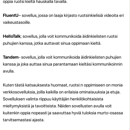
oppia ruotsi kieltä hauskalla tavalla.
FluentU
– sovellus, jossa on laaja kirjasto ruotsinkielisiä videoita eri
vaikeustasoille.
HelloTalk
; sovellus, jolla voit kommunikoida äidinkielisten ruotsi
puhujien kanssa, jotka auttavat sinua oppimaan kieltä.
Tandem
- sovellus, jolla voit kommunikoida äidinkielisten puhujien
kanssa ja joka auttaa sinua parantamaan kieltäsi kommunikoinnin
avulla.
Kuten tästä katsauksesta huomaat, ruotsi:n oppimiseen on monia
verkkosovelluksia, joilla kaikilla on erilaisia ominaisuuksia ja etuja.
Sovelluksen valinta riippuu käyttäjän henkilökohtaisista
mieltymyksistä ja tavoitteista. Näiden sovellusten avulla voit
kuitenkin oppia nopeasti ja saavuttaa hyviä tuloksia murto-osassa
tarvitsemastasi ajasta.