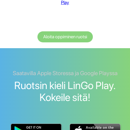
Play
Aloita oppiminen ruotsi
Saatavilla Apple Storessa ja Google Playssa
Ruotsin kieli LinGo Play.
Kokeile sitä!