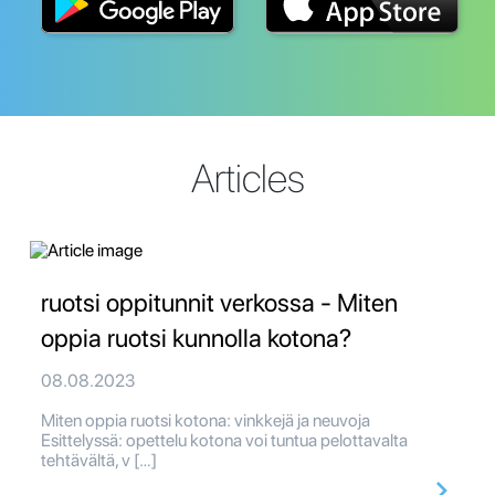
Articles
ruotsi oppitunnit verkossa - Miten
oppia ruotsi kunnolla kotona?
08.08.2023
Miten oppia ruotsi kotona: vinkkejä ja neuvoja
Esittelyssä: opettelu kotona voi tuntua pelottavalta
tehtävältä, v […]