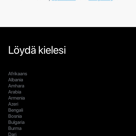
Löydä kielesi
Afrikaans
Albania
Amhara
Arabia
Armenia
Azeri
Bengali
Bosnia
Bulgaria
Burma
Dari