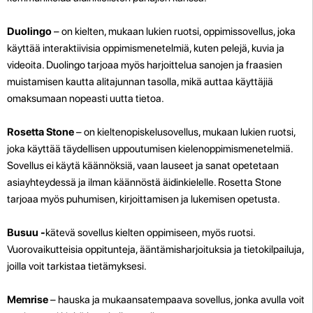
Duolingo
– on kielten, mukaan lukien ruotsi, oppimissovellus, joka
käyttää interaktiivisia oppimismenetelmiä, kuten pelejä, kuvia ja
videoita. Duolingo tarjoaa myös harjoittelua sanojen ja fraasien
muistamisen kautta alitajunnan tasolla, mikä auttaa käyttäjiä
omaksumaan nopeasti uutta tietoa.
Rosetta Stone
– on kieltenopiskelusovellus, mukaan lukien ruotsi,
joka käyttää täydellisen uppoutumisen kielenoppimismenetelmiä.
Sovellus ei käytä käännöksiä, vaan lauseet ja sanat opetetaan
asiayhteydessä ja ilman käännöstä äidinkielelle. Rosetta Stone
tarjoaa myös puhumisen, kirjoittamisen ja lukemisen opetusta.
Busuu -
kätevä sovellus kielten oppimiseen, myös ruotsi.
Vuorovaikutteisia oppitunteja, ääntämisharjoituksia ja tietokilpailuja,
joilla voit tarkistaa tietämyksesi.
Memrise
– hauska ja mukaansatempaava sovellus, jonka avulla voit