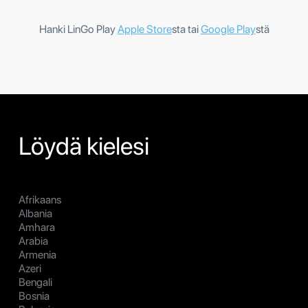
Hanki LinGo Play
Apple Store
sta tai
Google Play
stä
Löydä kielesi
Afrikaans
Albania
Amhara
Arabia
Armenia
Azeri
Bengali
Bosnia