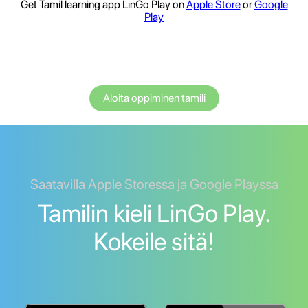
Get Tamil learning app LinGo Play on
Apple Store
or
Google
Play
Aloita oppiminen tamili
Saatavilla Apple Storessa ja Google Playssa
Tamilin kieli LinGo Play.
Kokeile sitä!