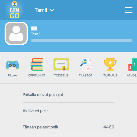
Tamil
Taso
/
PELAA
OPPITUNNIT
TODISTUS
TILASTOT
TURNAUS
ARVOS
Paikalla olevat pelaajat
Aktiiviset pelit
Tänään pelatut pelit
4460