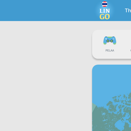
Th
PELAA