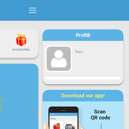
Profiili
30 DAYS FREE
Taso
|
Edistyminen
Ma
Ti
Ke
To