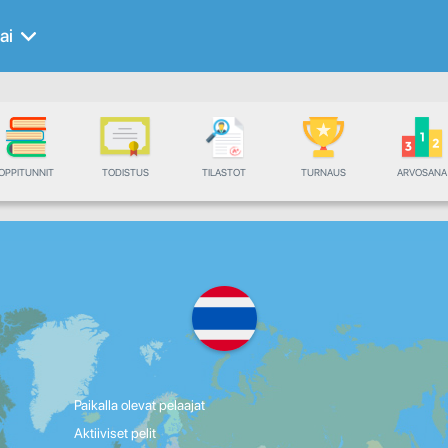
ai
OPPITUNNIT
TODISTUS
TILASTOT
TURNAUS
ARVOSANA
Paikalla olevat pelaajat
Aktiiviset pelit