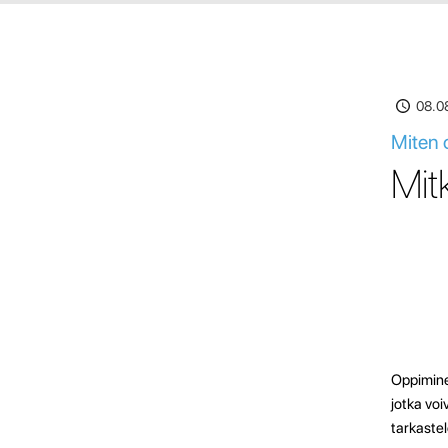
08.0
Miten 
Mit
Oppiminen
jotka vo
tarkaste