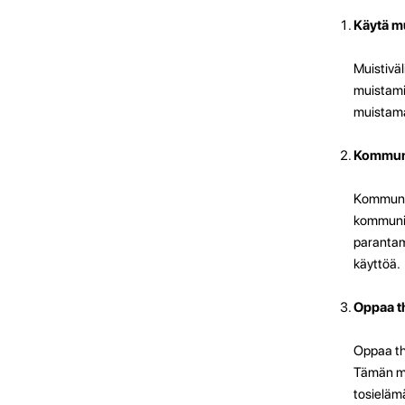
Käytä mu
Muistiväl
muistami
muistama
Kommuni
Kommuniko
kommunik
parantam
käyttöä.
Oppaa th
Oppaa tha
Tämän men
tosieläm