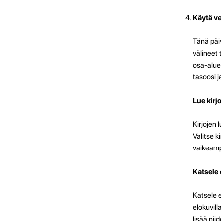
Käytä ve
Tänä päi
välineet 
osa-aluei
tasoosi j
Lue kirjo
Kirjojen 
Valitse k
vaikeamp
Katsele 
Katsele e
elokuvill
lisää niid