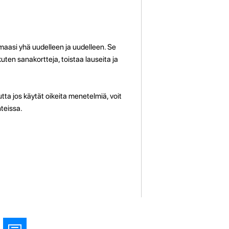
aasi yhä uudelleen ja uudelleen. Se
kuten sanakortteja, toistaa lauseita ja
tta jos käytät oikeita menetelmiä, voit
nteissa.