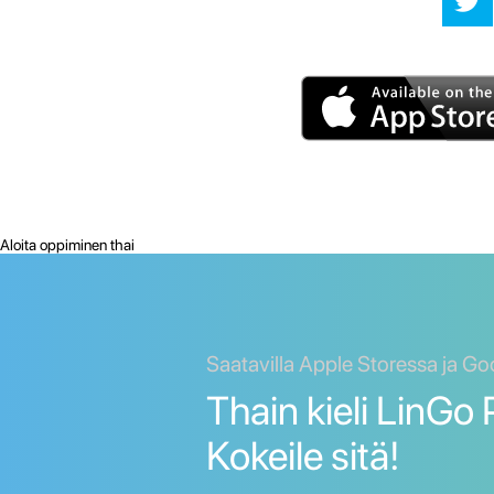
Aloita oppiminen thai
Saatavilla Apple Storessa ja Go
Thain kieli LinGo 
Kokeile sitä!