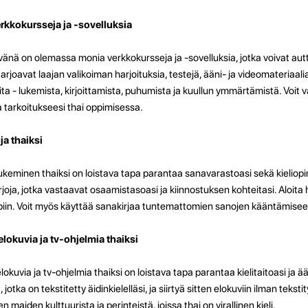
rkkokursseja ja -sovelluksia
vänä on olemassa monia verkkokursseja ja -sovelluksia, jotka voivat aut
tarjoavat laajan valikoiman harjoituksia, testejä, ääni- ja videomateriaalia
ta - lukemista, kirjoittamista, puhumista ja kuullun ymmärtämistä. Voit val
a tarkoitukseesi thai oppimisessa.
ja thaiksi
lukeminen thaiksi on loistava tapa parantaa sanavarastoasi sekä kielio
irjoja, jotka vastaavat osaamistasoasi ja kiinnostuksen kohteitasi. Aloita he
iin. Voit myös käyttää sanakirjaa tuntemattomien sanojen kääntämisee
elokuvia ja tv-ohjelmia thaiksi
lokuvia ja tv-ohjelmia thaiksi on loistava tapa parantaa kielitaitoasi ja ää
a, jotka on tekstitetty äidinkielelläsi, ja siirtyä sitten elokuviin ilman te
en maiden kulttuurista ja perinteistä, joissa thai on virallinen kieli.