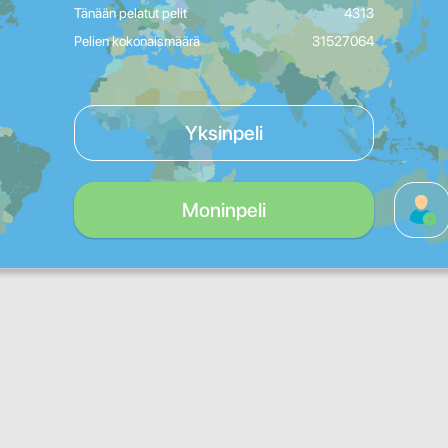
Tänään pelatut pelit
4313
Pelien kokonaismäärä
31527064
Yksinpeli
Moninpeli