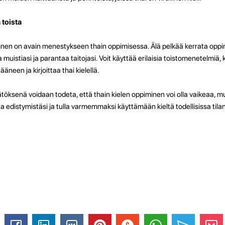
 toista
nen on avain menestykseen thain oppimisessa. Älä pelkää kerrata oppim
 muistiasi ja parantaa taitojasi. Voit käyttää erilaisia toistomenetelmiä, 
ääneen ja kirjoittaa thai kielellä.
öksenä voidaan todeta, että thain kielen oppiminen voi olla vaikeaa, mu
 edistymistäsi ja tulla varmemmaksi käyttämään kieltä todellisissa tila