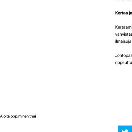
Kertaa ja
Kertaami
vahvistaa
ilmaisuja 
Johtopäät
nopeuttaa
Aloita oppiminen thai