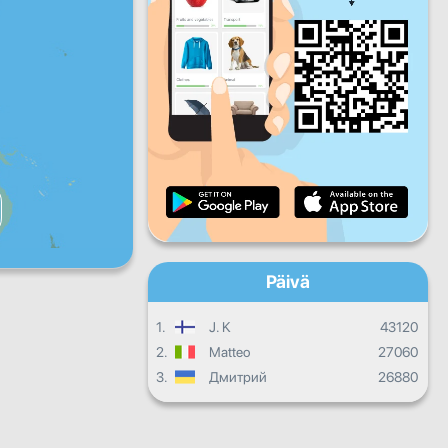
Pe
La
Su
Päivittäinen edistyminen
Kuukausittainen edistyminen
Todistus
Kokonaisedistyminen
Päivä
1.
J. K
43120
2.
Matteo
27060
3.
Дмитрий
26880