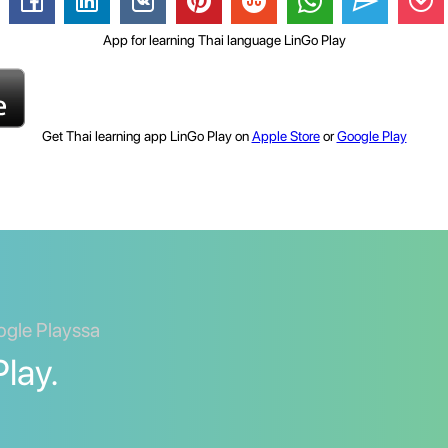
App for learning Thai language LinGo Play
Get Thai learning app LinGo Play on
Apple Store
or
Google Play
ogle Playssa
Play.