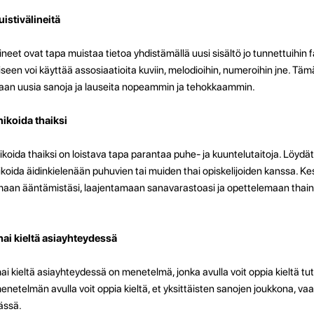
istivälineitä
ineet ovat tapa muistaa tietoa yhdistämällä uusi sisältö jo tunnettuihin f
seen voi käyttää assosiaatioita kuviin, melodioihin, numeroihin jne. Tä
an uusia sanoja ja lauseita nopeammin ja tehokkaammin.
koida thaiksi
ida thaiksi on loistava tapa parantaa puhe- ja kuuntelutaitoja. Löydät eri
oida äidinkielenään puhuvien tai muiden thai opiskelijoiden kanssa. Kes
aan ääntämistäsi, laajentamaan sanavarastoasi ja opettelemaan thain ilm
ai kieltä asiayhteydessä
i kieltä asiayhteydessä on menetelmä, jonka avulla voit oppia kieltä tutk
etelmän avulla voit oppia kieltä, et yksittäisten sanojen joukkona, vaa
ässä.