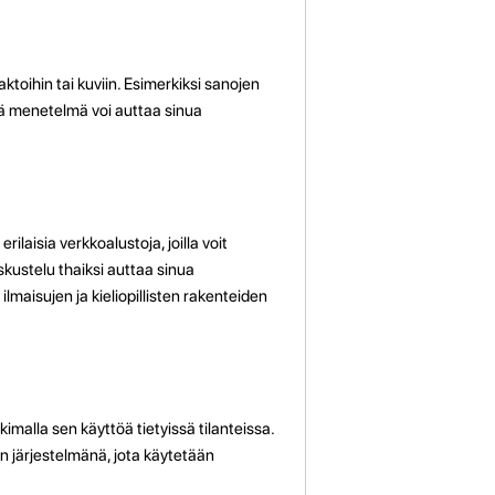
aktoihin tai kuviin. Esimerkiksi sanojen
mä menetelmä voi auttaa sinua
laisia verkkoalustoja, joilla voit
kustelu thaiksi auttaa sinua
aisujen ja kieliopillisten rakenteiden
imalla sen käyttöä tietyissä tilanteissa.
n järjestelmänä, jota käytetään