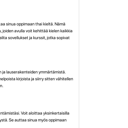
taa sinua oppimaan thai kieltä. Nämä
, joiden avulla voit kehittää kielen kaikkia
ita sovellukset ja kurssit, jotka sopivat
pin ja lauserakenteiden ymmärtämistä.
lpoista kirjoista ja siirry sitten vähitellen
n.
ntämistäsi. Voit aloittaa yksinkertaisilla
kstitystä. Se auttaa sinua myös oppimaan