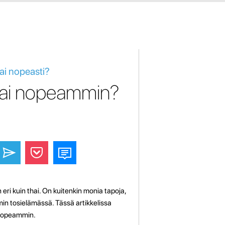
ai nopeasti?
thai nopeammin?
on eri kuin thai. On kuitenkin monia tapoja,
n tosielämässä. Tässä artikkelissa
 nopeammin.