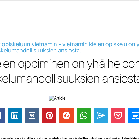
t opiskeluun vietnamin - vietnamin kielen opiskelu on 
kelumahdollisuuksien ansiosta.
ielen oppiminen on yhä help
elumahdollisuuksien ansiost
mmin saatavilla verkko-opiskelun mahdollisuuksien ansiosta. Markkino