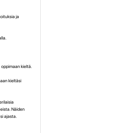
oituksia ja
lla.
a oppimaan kieltä.
aan kieltäsi
rilaisia
teista. Näiden
si ajasta.