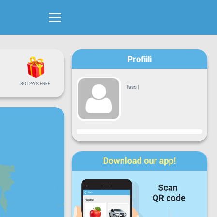
Profiili
30 DAYS FREE
Taso
|
Edistyminen
Ma
Ti
Ke
To