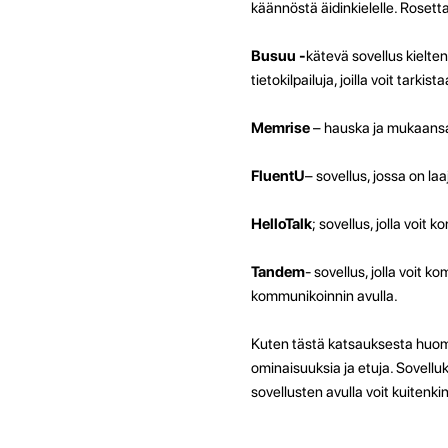
käännöstä äidinkielelle. Rosett
Busuu -
kätevä sovellus kielte
tietokilpailuja, joilla voit tarkis
Memrise
– hauska ja mukaansat
FluentU
– sovellus, jossa on laa
HelloTalk
; sovellus, jolla voit
Tandem
- sovellus, jolla voit 
kommunikoinnin avulla.
Kuten tästä katsauksesta huomaa
ominaisuuksia ja etuja. Sovelluk
sovellusten avulla voit kuitenk