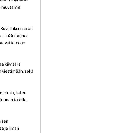
me muutamia
. Sovelluksessa on
si. LinGo tarjoaa
ä saavuttamaan
aa käyttäjiä
n viestintään, sekä
netelmiä, kuten
ajunnan tasolla,
misen
ä ja ilman