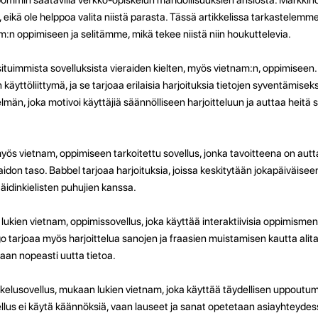
, eikä ole helppoa valita niistä parasta. Tässä artikkelissa tarkastelem
m:n oppimiseen ja selitämme, mikä tekee niistä niin houkuttelevia.
ituimmista sovelluksista vieraiden kielten, myös vietnam:n, oppimiseen
 käyttöliittymä, ja se tarjoaa erilaisia harjoituksia tietojen syventämisek
elmän, joka motivoi käyttäjiä säännölliseen harjoitteluun ja auttaa heit
myös vietnam, oppimiseen tarkoitettu sovellus, jonka tavoitteena on autt
don taso. Babbel tarjoaa harjoituksia, joissa keskitytään jokapäiväisee
idinkielisten puhujien kanssa.
lukien vietnam, oppimissovellus, joka käyttää interaktiivisia oppimisme
ngo tarjoaa myös harjoittelua sanojen ja fraasien muistamisen kautta alit
an nopeasti uutta tietoa.
skelusovellus, mukaan lukien vietnam, joka käyttää täydellisen uppoutu
lus ei käytä käännöksiä, vaan lauseet ja sanat opetetaan asiayhteydess