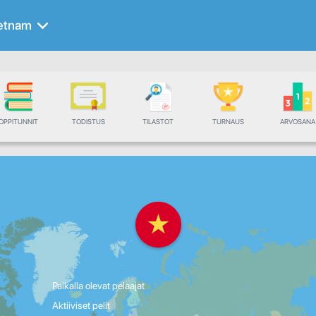
etnam
OPPITUNNIT
TODISTUS
TILASTOT
TURNAUS
ARVOSANA
Paikalla olevat pelaajat
Aktiiviset pelit