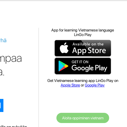
App for learning Vietnamese language
LinGo Play
yhä
ompaa
a.
Get Vietnamese learning app LinGo Play on
Apple Store
or
Google Play
Aloita oppiminen vietnam
illa on nykyään