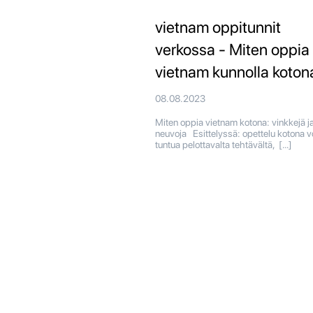
vietnam oppitunnit
verkossa - Miten oppia
vietnam kunnolla koton
08.08.2023
Miten oppia vietnam kotona: vinkkejä j
neuvoja Esittelyssä: opettelu kotona v
tuntua pelottavalta tehtävältä, […]