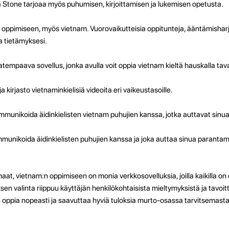
a Stone tarjoaa myös puhumisen, kirjoittamisen ja lukemisen opetusta.
n oppimiseen, myös vietnam. Vuorovaikutteisia oppitunteja, ääntämisharj
taa tietämyksesi.
empaava sovellus, jonka avulla voit oppia vietnam kieltä hauskalla tava
ja kirjasto vietnaminkielisiä videoita eri vaikeustasoille.
 kommunikoida äidinkielisten vietnam puhujien kanssa, jotka auttavat sinu
kommunikoida äidinkielisten puhujien kanssa ja joka auttaa sinua parantam
t, vietnam:n oppimiseen on monia verkkosovelluksia, joilla kaikilla on e
sen valinta riippuu käyttäjän henkilökohtaisista mieltymyksistä ja tavoit
in oppia nopeasti ja saavuttaa hyviä tuloksia murto-osassa tarvitsemasta