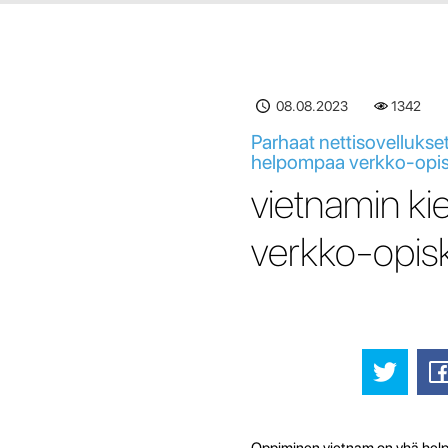
08.08.2023
1343
Parhaat nettisovellukse
helpompaa verkko-opis
vietnamin k
verkko-opisk
Oppiminen vietnam on yhä helpo