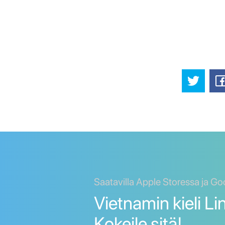
Saatavilla Apple Storessa ja Go
Vietnamin kieli Li
Kokeile sitä!