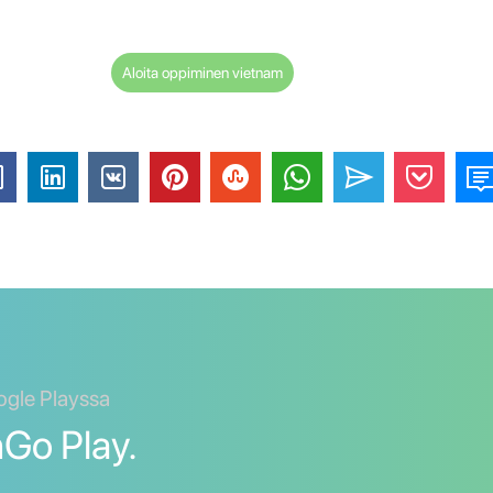
Aloita oppiminen vietnam
ogle Playssa
nGo Play.