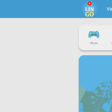
Vi
PELAA