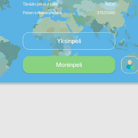
Tänään pelatut pelit
4200
Pelien kokonaismäärä
31531040
Yksinpeli
Moninpeli