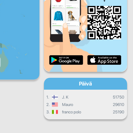
Pe
La
Su
Päivittäinen edistyminen
Kuukausittainen edistyminen
Todistus
Kokonaisedistyminen
Päivä
1.
J. K
51750
2.
Mauro
29610
3.
franco polo
25190