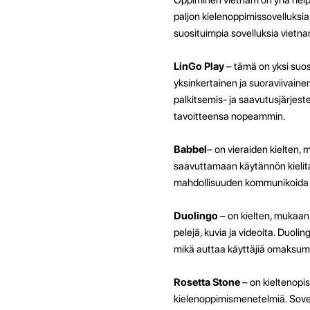
paljon kielenoppimissovelluksia
suosituimpia sovelluksia vietna
LinGo Play
– tämä on yksi suos
yksinkertainen ja suoraviivainen
palkitsemis- ja saavutusjärjest
tavoitteensa nopeammin.
Babbel
– on vieraiden kielten, 
saavuttamaan käytännön kielitai
mahdollisuuden kommunikoida ä
Duolingo
– on kielten, mukaan 
pelejä, kuvia ja videoita. Duoli
mikä auttaa käyttäjiä omaksuma
Rosetta Stone
– on kieltenopi
kielenoppimismenetelmiä. Sovel