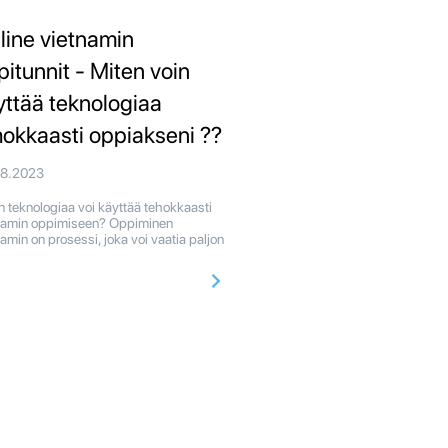
line vietnamin
pitunnit - Miten voin
yttää teknologiaa
hokkaasti oppiakseni ??
08.2023
n teknologiaa voi käyttää tehokkaasti
namin oppimiseen? Oppiminen
namin on prosessi, joka voi vaatia paljon