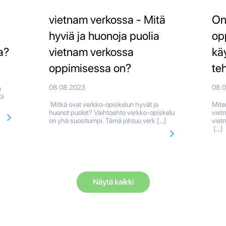
vietnam verkossa - Mitä
On
hyviä ja huonoja puolia
op
a?
vietnam verkossa
kä
oppimisessa on?
te
08.08.2023
08.
a
oi
Mitkä ovat verkko-opiskelun hyvät ja
Mite
huonot puolet? Vaihtoehto verkko-opiskelu
viet
on yhä suositumpi. Tämä johtuu verk […]
viet
[…]
Näytä kaikki