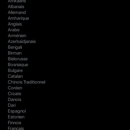
Afrikaans
Albanais
Allemand
Amharique
Anglais
Arabe
Arménien
Azerbaïdjanais
Bengali
Birman
Biélorusse
Bosniaque
Bulgare
Catalan
Chinois Traditionnel
Coréen
Croate
Danois
Dari
Espagnol
Estonien
Finnois
Français