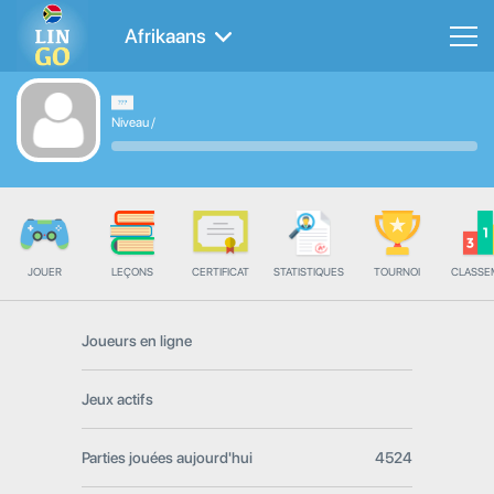
Afrikaans
Niveau
/
JOUER
LEÇONS
CERTIFICAT
STATISTIQUES
TOURNOI
CLASSE
Joueurs en ligne
Jeux actifs
Parties jouées aujourd'hui
4524