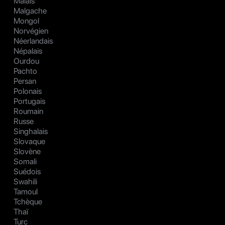
Malais
Malgache
Mongol
Norvégien
Néerlandais
Népalais
Ourdou
Pachto
Persan
Polonais
Portugais
Roumain
Russe
Singhalais
Slovaque
Slovène
Somali
Suédois
Swahili
Tamoul
Tchèque
Thaï
Turc