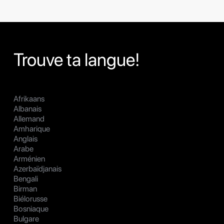
Trouve ta langue!
Afrikaans
Albanais
Allemand
Amharique
Anglais
Arabe
Arménien
Azerbaïdjanais
Bengali
Birman
Biélorusse
Bosniaque
Bulgare