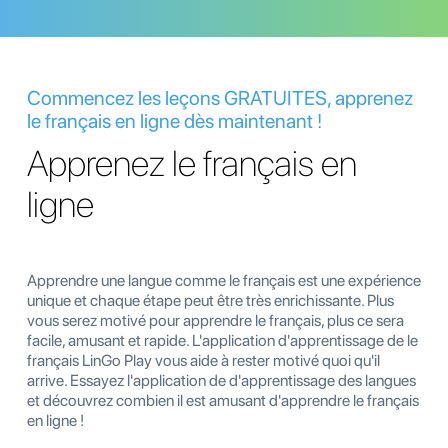
Commencez les leçons GRATUITES, apprenez
le français en ligne dès maintenant !
Apprenez le français en
ligne
Apprendre une langue comme le français est une expérience
unique et chaque étape peut être très enrichissante. Plus
vous serez motivé pour apprendre le français, plus ce sera
facile, amusant et rapide. L'application d'apprentissage de le
français LinGo Play vous aide à rester motivé quoi qu'il
arrive. Essayez l'application de d'apprentissage des langues
et découvrez combien il est amusant d'apprendre le français
en ligne !