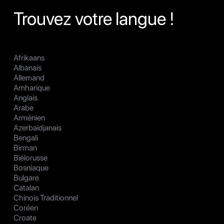
Trouvez votre langue !
Afrikaans
Albanais
Allemand
Amharique
Anglais
Arabe
Arménien
Azerbaïdjanais
Bengali
Birman
Biélorusse
Bosniaque
Bulgare
Catalan
Chinois Traditionnel
Coréen
Croate