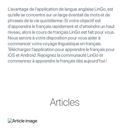
L'avantage de l'application de langue anglaise LinGo, est
qu'elle se concentre sur un large éventail de mots et de
phrases de la vie quotidienne. Si votre objectif est
d'apprendre le français rapidement et d'atteindre un haut
niveau, alors le cours de français LinGo est fait pour vous.
Nous serons à votre disposition pour vous aider à
commencer votre voyage linguistique en français.
Téléchargez l'application pour apprendre le français pour
iOS et Android. Rejoignez la communauté LinGo et
commencez à apprendre le français dès aujourd'hui !
Articles