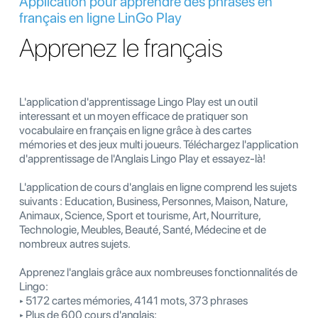
Application pour apprendre des phrases en
français en ligne LinGo Play
Apprenez le français
L'application d'apprentissage Lingo Play est un outil
interessant et un moyen efficace de pratiquer son
vocabulaire en français en ligne grâce à des cartes
mémories et des jeux multi joueurs. Téléchargez l'application
d'apprentissage de l'Anglais Lingo Play et essayez-là!
L'application de cours d'anglais en ligne comprend les sujets
suivants : Education, Business, Personnes, Maison, Nature,
Animaux, Science, Sport et tourisme, Art, Nourriture,
Technologie, Meubles, Beauté, Santé, Médecine et de
nombreux autres sujets.
Apprenez l'anglais grâce aux nombreuses fonctionnalités de
Lingo:
‣ 5172 cartes mémories, 4141 mots, 373 phrases
‣ Plus de 600 cours d'anglais;