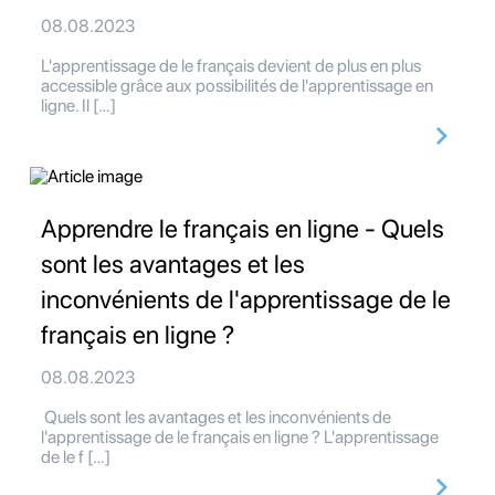
08.08.2023
L'apprentissage de le français devient de plus en plus
accessible grâce aux possibilités de l'apprentissage en
ligne. Il […]
Apprendre le français en ligne - Quels
sont les avantages et les
inconvénients de l'apprentissage de le
français en ligne ?
08.08.2023
Quels sont les avantages et les inconvénients de
l'apprentissage de le français en ligne ? L'apprentissage
de le f […]