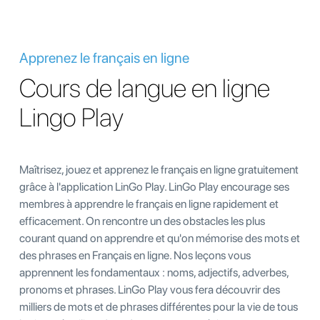
Apprenez le français en ligne
Cours de langue en ligne
Lingo Play
Maîtrisez, jouez et apprenez le français en ligne gratuitement
grâce à l'application LinGo Play. LinGo Play encourage ses
membres à apprendre le français en ligne rapidement et
efficacement. On rencontre un des obstacles les plus
courant quand on apprendre et qu'on mémorise des mots et
des phrases en Français en ligne. Nos leçons vous
apprennent les fondamentaux : noms, adjectifs, adverbes,
pronoms et phrases. LinGo Play vous fera découvrir des
milliers de mots et de phrases différentes pour la vie de tous