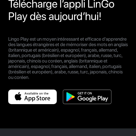
Télécharge l’appli LinGo
Play dès aujourd’hui!
Lingo Play est un moyen intéressant et efficace d'apprendre
des langues étrangères et de mémoriser des mots en anglais
(britannique et américain), espagnol, français, allemand,
italien, portugais (brésilien et européen), arabe, russe, turc,
japonais, chinois ou coréen, anglais (britannique et
américain), espagnol, français, allemand, italien, portugais
(brésilien et européen), arabe, russe, turc, japonais, chinois
ou coréen.