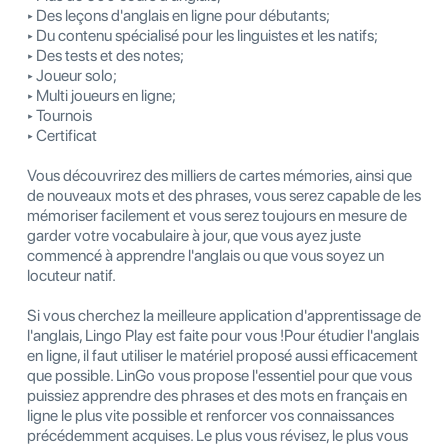
‣ Des leçons d'anglais en ligne pour débutants;
‣ Du contenu spécialisé pour les linguistes et les natifs;
‣ Des tests et des notes;
‣ Joueur solo;
‣ Multi joueurs en ligne;
‣ Tournois
‣ Certificat
Vous découvrirez des milliers de cartes mémories, ainsi que
de nouveaux mots et des phrases, vous serez capable de les
mémoriser facilement et vous serez toujours en mesure de
garder votre vocabulaire à jour, que vous ayez juste
commencé à apprendre l'anglais ou que vous soyez un
locuteur natif.
Si vous cherchez la meilleure application d'apprentissage de
l'anglais, Lingo Play est faite pour vous !Pour étudier l'anglais
en ligne, il faut utiliser le matériel proposé aussi efficacement
que possible. LinGo vous propose l'essentiel pour que vous
puissiez apprendre des phrases et des mots en français en
ligne le plus vite possible et renforcer vos connaissances
précédemment acquises. Le plus vous révisez, le plus vous