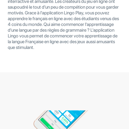
interractive et amusante. Les créateurs du jeu en ligne ont
saupoudré le tout d'un peu de compétion pour vous garder
motivés. Grace à l'application Lingo Play, vous pouvez
apprendre le français en ligne avec des étudiants venus des
4 coins du monde. Qui aime commencer l'apprentissage
d'une langue par des règles de grammaire ? L'application
Lingo vous permet de commencer votre apprentissage de
la langue Française en ligne avec des jeux aussi amusants
que stimulant.