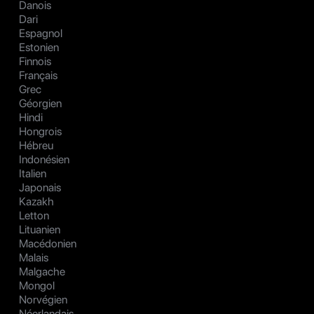
Danois
Dari
Espagnol
Estonien
Finnois
Français
Grec
Géorgien
Hindi
Hongrois
Hébreu
Indonésien
Italien
Japonais
Kazakh
Letton
Lituanien
Macédonien
Malais
Malgache
Mongol
Norvégien
Néerlandais