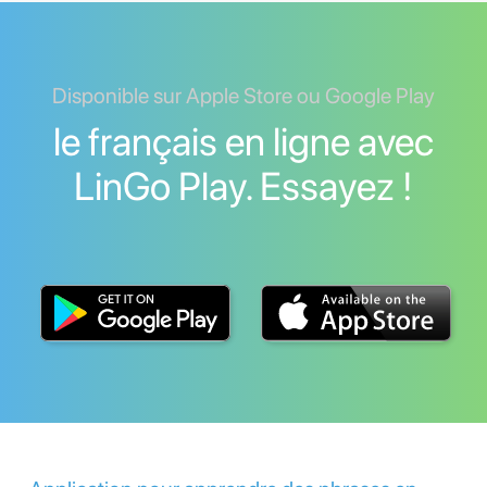
Disponible sur Apple Store ou Google Play
le français en ligne avec
LinGo Play. Essayez !