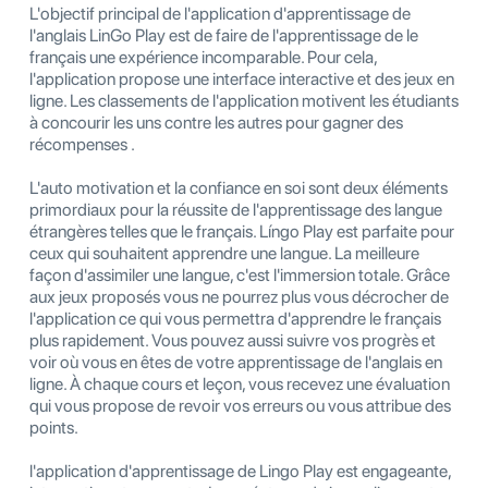
L'objectif principal de l'application d'apprentissage de
l'anglais LinGo Play est de faire de l'apprentissage de le
français une expérience incomparable. Pour cela,
l'application propose une interface interactive et des jeux en
ligne. Les classements de l'application motivent les étudiants
à concourir les uns contre les autres pour gagner des
récompenses .
L'auto motivation et la confiance en soi sont deux éléments
primordiaux pour la réussite de l'apprentissage des langue
étrangères telles que le français. Língo Play est parfaite pour
ceux qui souhaitent apprendre une langue. La meilleure
façon d'assimiler une langue, c'est l'immersion totale. Grâce
aux jeux proposés vous ne pourrez plus vous décrocher de
l'application ce qui vous permettra d'apprendre le français
plus rapidement. Vous pouvez aussi suivre vos progrès et
voir où vous en êtes de votre apprentissage de l'anglais en
ligne. À chaque cours et leçon, vous recevez une évaluation
qui vous propose de revoir vos erreurs ou vous attribue des
points.
l'application d'apprentissage de Lingo Play est engageante,