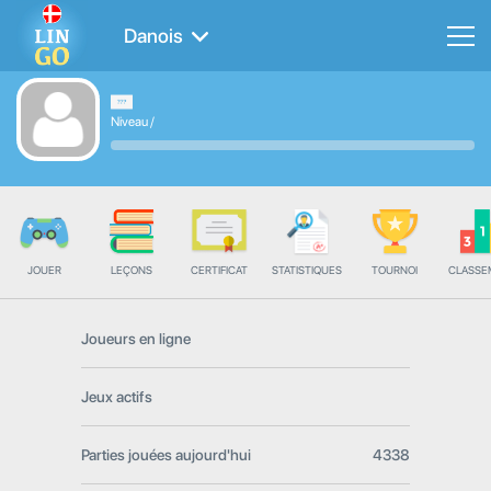
Danois
Niveau
/
JOUER
LEÇONS
CERTIFICAT
STATISTIQUES
TOURNOI
CLASSE
Joueurs en ligne
Jeux actifs
Parties jouées aujourd'hui
4338