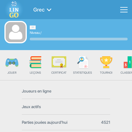
Grec
Niveau
/
JOUER
LEÇONS
CERTIFICAT
STATISTIQUES
TOURNOI
CLASSE
Joueurs en ligne
Jeux actifs
Parties jouées aujourd'hui
4521