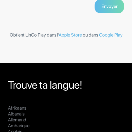
Obtient LinGo Play dans l’
Apple Store
ou dans
Google Play
Trouve ta langue!
Afrikaans
Albanais
Allemand
Amharique
Anglais