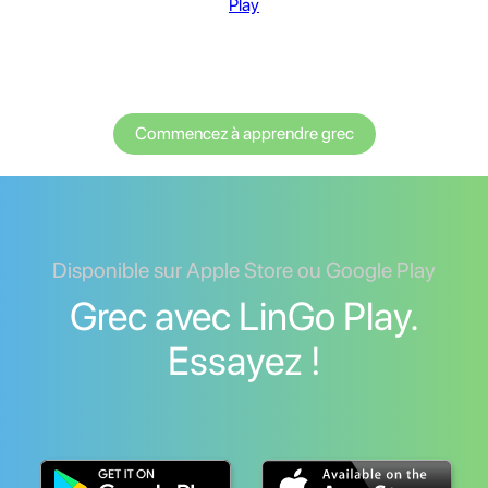
Play
Commencez à apprendre grec
Disponible sur Apple Store ou Google Play
Grec avec LinGo Play.
Essayez !