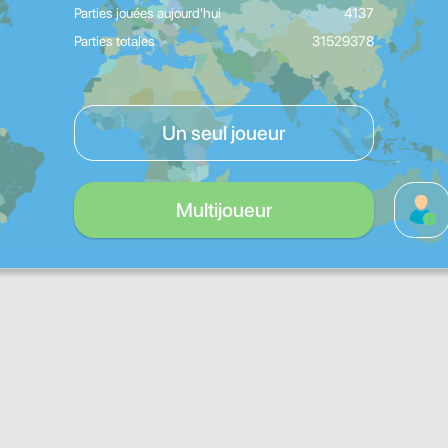
Parties jouées aujourd'hui
4137
Parties totales
31529378
Un seul joueur
Multijoueur