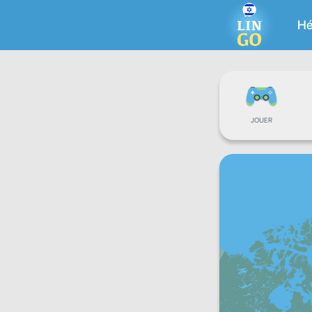
Hé
JOUER