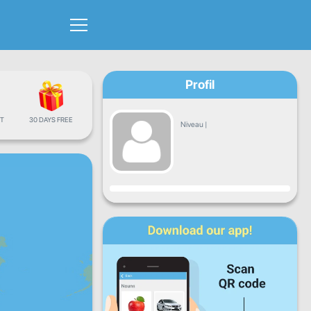
Profil
T
30 DAYS FREE
Niveau
|
Progrès
Lun
Mar
Mer
Jeu