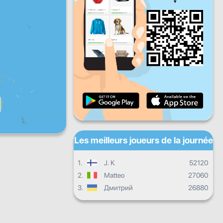
Ven
Sam
Dim
Progrès quotidien
Progrès mensuel
Certificat
Progrès d'ensemble
Les meilleurs joueurs de la journée
1.
J. K
52120
2.
Matteo
27060
3.
Дмитрий
26880