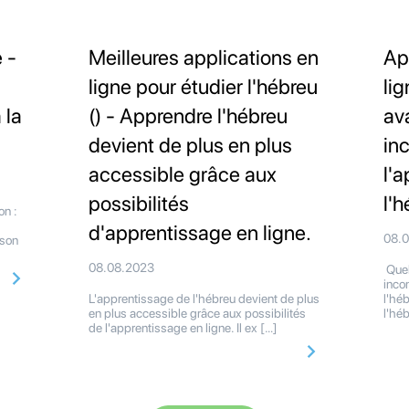
 -
Meilleures applications en
Ap
ligne pour étudier l'hébreu
li
 la
() - Apprendre l'hébreu
av
devient de plus en plus
in
accessible grâce aux
l'
possibilités
l'h
on :
d'apprentissage en ligne.
08.
ison
08.08.2023
Quel
inco
L'apprentissage de l'hébreu devient de plus
l'hé
en plus accessible grâce aux possibilités
l'hé
de l'apprentissage en ligne. Il ex […]