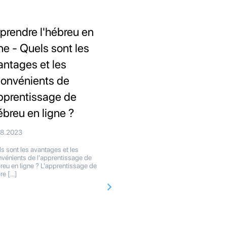
prendre l'hébreu en
gne - Quels sont les
antages et les
convénients de
apprentissage de
ébreu en ligne ?
08.2023
s sont les avantages et les
nvénients de l'apprentissage de
breu en ligne ? L'apprentissage de
bre […]