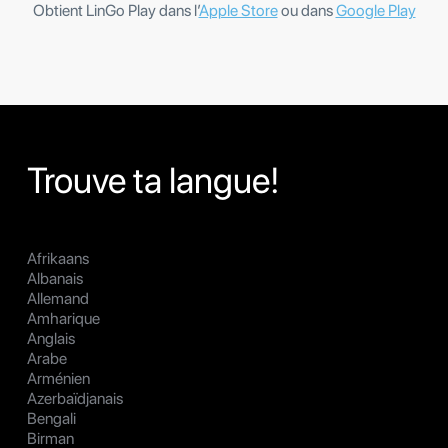
Obtient LinGo Play dans l’
Apple Store
ou dans
Google Play
Trouve ta langue!
Afrikaans
Albanais
Allemand
Amharique
Anglais
Arabe
Arménien
Azerbaïdjanais
Bengali
Birman