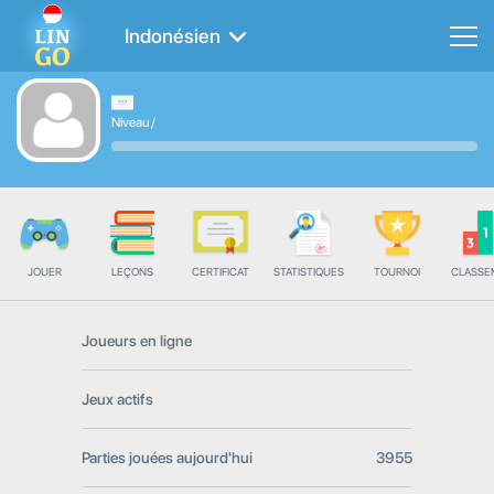
Indonésien
Niveau
/
JOUER
LEÇONS
CERTIFICAT
STATISTIQUES
TOURNOI
CLASSE
Joueurs en ligne
Jeux actifs
Parties jouées aujourd'hui
3955