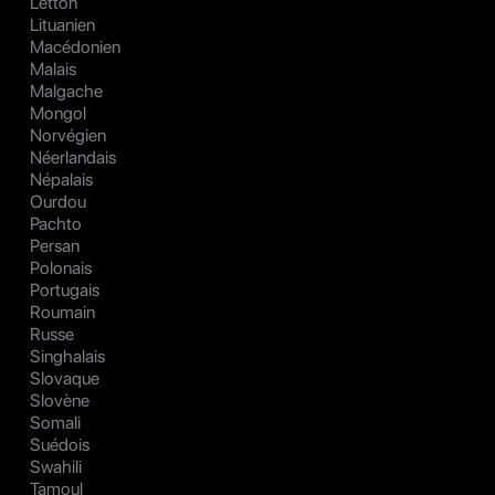
Letton
Lituanien
Macédonien
Malais
Malgache
Mongol
Norvégien
Néerlandais
Népalais
Ourdou
Pachto
Persan
Polonais
Portugais
Roumain
Russe
Singhalais
Slovaque
Slovène
Somali
Suédois
Swahili
Tamoul