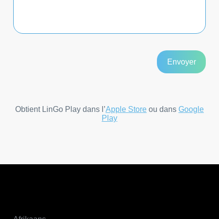
Obtient LinGo Play dans l’
Apple Store
ou dans
Google
Play