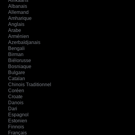
Afrikaans
Albanais
Allemand
Amharique
Anglais
Arabe
Arménien
Azerbaïdjanais
Bengali
Birman
Biélorusse
Bosniaque
Bulgare
Catalan
Chinois Traditionnel
Coréen
Croate
Danois
Dari
Espagnol
Estonien
Finnois
Français