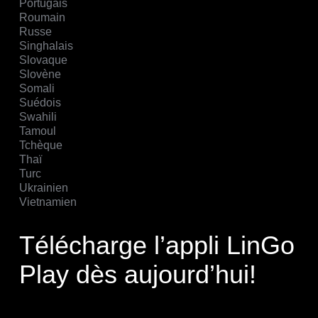
Portugais
Roumain
Russe
Singhalais
Slovaque
Slovène
Somali
Suédois
Swahili
Tamoul
Tchèque
Thaï
Turc
Ukrainien
Vietnamien
Télécharge l’appli LinGo
Play dès aujourd’hui!