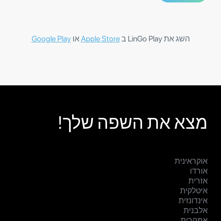
השג את LinGo Play ב
Apple Store
או
Google Play
מצא את השפה שלך!
אוקראינית
אורדו
אזרית
איטלקית
אינדונזית
אלבנית
אמהרית