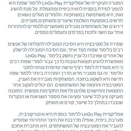
המטרה העיקרית של אפליקציית LinGo Play ללימוד שפות היא
להפוך למידת בוסנית לחוויה כיפית ומתגמלת. על מנת להשיג
זאת, היא משתמשת במשחקיות. הלומדים מגלים נושאים
חדשים באמצעות השלמת שיעורים ומשחקים מעניינים.
דירוגים של משתתפים מובילים מאפשרים ללומדים להתחרות
אחד עם השני ולזכות בפרסים ותגמולים נוספים.
שמירה על מוטיבציה היא הסיבה המובילה להצלחה של אנשים
רבים בלימוד שפות מצד אחד, וגם הסיבה המובילה לכישלון
של אחרים שאיבדו כל עניין וחשק בלימוד. LinGo Play
מאפשרת להגיע תוצאות טובות כל כך עבור לומדי שפות רבים
כי היא מעודדת לימוד רציף וגישה יומיומית ונוחה לתכני
הלימוד. זה גם מסביר מדוע הדרך המהירה ביותר ללמוד שפה
חדשה היא לשקוע בתוכה. המשחקיות מגבירה את העניין,
המוטיבציה וההנאה של המשתמשים. הם יכולים לעקוב אחר
התוצאות וההישגים שלהם ולראות התקדמות ממשית. התוכנה
מעניקה ציון לכל שיעור ומציגה את מספר השגיאות או הנקודות
שנצברו במהלך כל שיעור, קורס או משחק.
אפליקציית LinGo Play ללימוד בוסנית היא אינטרקטיבית,
מערבת, כיפית, ואפילו מדרבנת את היצר התחרותי שמסייע
להגביר את המוטיבציה של המשתתפים. היא מחברת אתכם