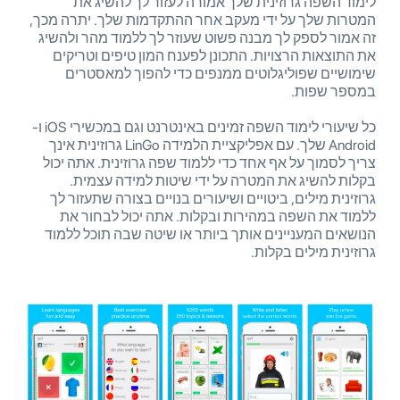
לימוד השפה גרוזינית שלך אמורה לעזור לך להשיג את
המטרות שלך על ידי מעקב אחר ההתקדמות שלך. יתרה מכך,
זה אמור לספק לך מבנה פשוט שעוזר לך ללמוד מהר ולהשיג
את התוצאות הרצויות. התכונן לפענח המון טיפים וטריקים
שימושיים שפוליגלוטים ממנפים כדי להפוך למאסטרים
במספר שפות.
כל שיעורי לימוד השפה זמינים באינטרנט וגם במכשירי iOS ו-
Android שלך. עם אפליקציית הלמידה LinGo גרוזינית אינך
צריך לסמוך על אף אחד כדי ללמוד שפה גרוזינית. אתה יכול
בקלות להשיג את המטרה על ידי שיטות למידה עצמית.
גרוזינית מילים, ביטויים ושיעורים בנויים בצורה שתעזור לך
ללמוד את השפה במהירות ובקלות. אתה יכול לבחור את
הנושאים המעניינים אותך ביותר או שיטה שבה תוכל ללמוד
גרוזינית מילים בקלות.