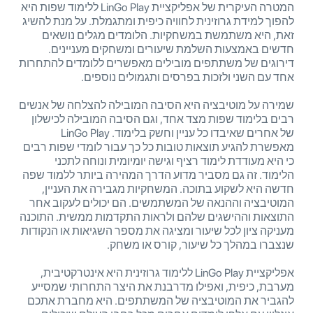
המטרה העיקרית של אפליקציית LinGo Play ללימוד שפות היא
להפוך למידת גרוזינית לחוויה כיפית ומתגמלת. על מנת להשיג
זאת, היא משתמשת במשחקיות. הלומדים מגלים נושאים
חדשים באמצעות השלמת שיעורים ומשחקים מעניינים.
דירוגים של משתתפים מובילים מאפשרים ללומדים להתחרות
אחד עם השני ולזכות בפרסים ותגמולים נוספים.
שמירה על מוטיבציה היא הסיבה המובילה להצלחה של אנשים
רבים בלימוד שפות מצד אחד, וגם הסיבה המובילה לכישלון
של אחרים שאיבדו כל עניין וחשק בלימוד. LinGo Play
מאפשרת להגיע תוצאות טובות כל כך עבור לומדי שפות רבים
כי היא מעודדת לימוד רציף וגישה יומיומית ונוחה לתכני
הלימוד. זה גם מסביר מדוע הדרך המהירה ביותר ללמוד שפה
חדשה היא לשקוע בתוכה. המשחקיות מגבירה את העניין,
המוטיבציה וההנאה של המשתמשים. הם יכולים לעקוב אחר
התוצאות וההישגים שלהם ולראות התקדמות ממשית. התוכנה
מעניקה ציון לכל שיעור ומציגה את מספר השגיאות או הנקודות
שנצברו במהלך כל שיעור, קורס או משחק.
אפליקציית LinGo Play ללימוד גרוזינית היא אינטרקטיבית,
מערבת, כיפית, ואפילו מדרבנת את היצר התחרותי שמסייע
להגביר את המוטיבציה של המשתתפים. היא מחברת אתכם