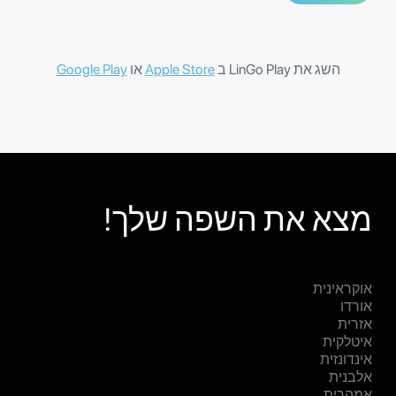
השג את LinGo Play ב
Apple Store
או
Google Play
מצא את השפה שלך!
אוקראינית
אורדו
אזרית
איטלקית
אינדונזית
אלבנית
אמהרית