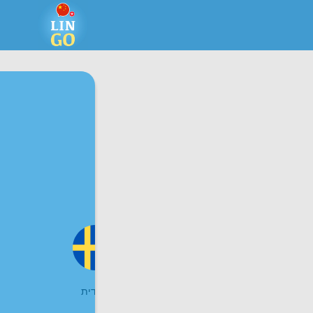
רוסית
שוודית