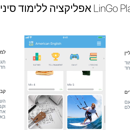
LinG אפליקציה ללימוד סינית
למד
ין
תגל
וד
חדש
חד
קבל
ים
עם
וקב
לם
אחת
באפ