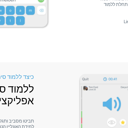
התחלת ללמוד
כיצד ללמוד סינ
ללמוד סי
אפליקציית  Play
תביטו מסביב ותגלו
למידת האונליין הט