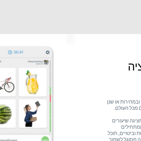
יקציה
ובמהירות או שנן
 מכל העולם.
קציית לימוד שפות זרות LinGo Play מציגה שיעורים
ממתחילים
וביטויים, תוכל
יה מסוגל לשמור