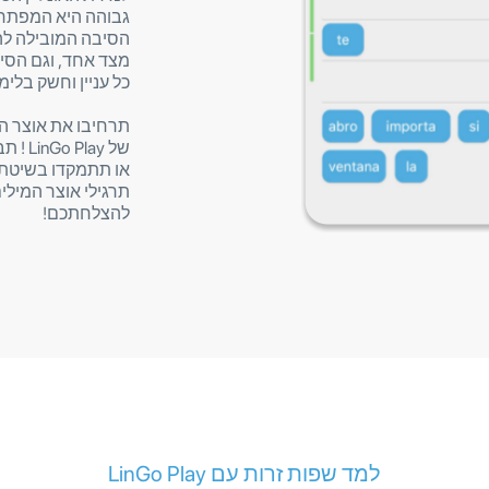
גבוהה היא המפתח ב
הסיבה המובילה לה
מצד אחד, וגם הסי
כל עניין וחשק בלימו
תרחיבו את אוצר ה
של ay
או תתמקדו בשיטת ש
תרגילי אוצר המיל
להצלחתכם!
למד שפות זרות עם LinGo Play