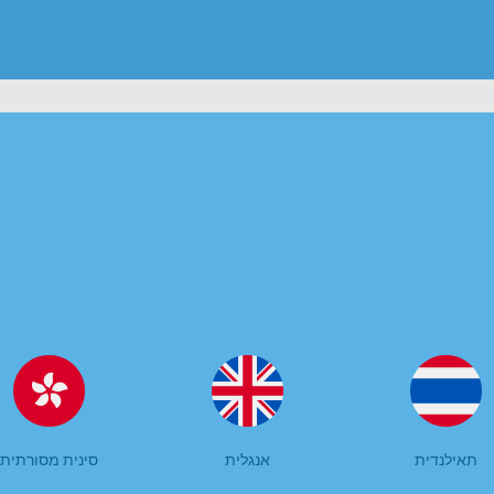
תאילנדית
אנגלית
סינית מסורתית